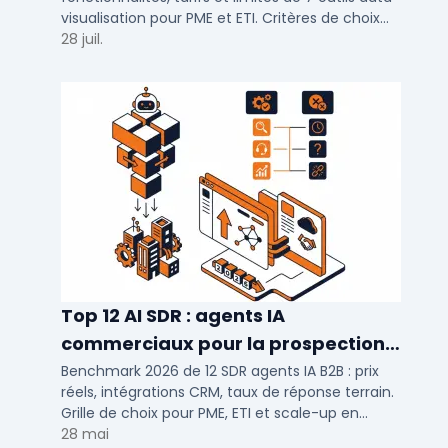
autres
visualisation pour PME et ETI. Critères de choix
selon votre SI et vos cas d'usage.
28 juil.
Top 12 AI SDR : agents IA
commerciaux pour la prospection
2026
Benchmark 2026 de 12 SDR agents IA B2B : prix
réels, intégrations CRM, taux de réponse terrain.
Grille de choix pour PME, ETI et scale-up en
prospection automatisée.
28 mai