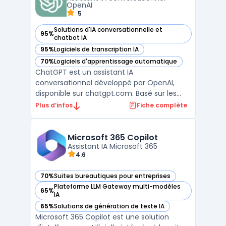
OpenAI
5
Solutions d'IA conversationnelle et
95%
— voir ChatGPT✨ dans cette catégorie
chatbot IA
95%
Logiciels de transcription IA
— voir ChatGPT✨ dans cette catégorie
70%
Logiciels d'apprentissage automatique
— voir ChatGPT✨ dans cette catégorie
ChatGPT est un assistant IA
conversationnel développé par OpenAI,
disponible sur chatgpt.com. Basé sur les
modèles GPT-4o, o3 et o4-mini selon le
Plus d’infos
Fiche complète
plan choisi, il traite les requêtes textuelles,
les images, les fichiers PDF et les données
structurées. OpenAI indique 300 millions
Microsoft 365 Copilot
d'utilisateurs hebdom ...
Assistant IA Microsoft 365
4.6
70%
Suites bureautiques pour entreprises
— voir Microsoft 365 Copilot dans cette catégorie
Plateforme LLM Gateway multi-modèles
65%
— voir Microsoft 365 Copilot dans cette catégorie
IA
65%
Solutions de génération de texte IA
— voir Microsoft 365 Copilot dans cette catégorie
Microsoft 365 Copilot est une solution