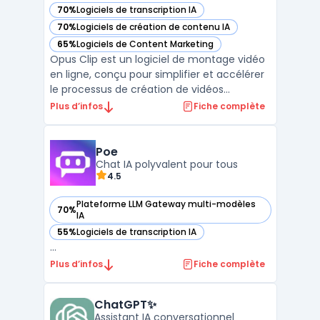
70%
Logiciels de transcription IA
— voir Opus Clip dans cette catégorie
70%
Logiciels de création de contenu IA
— voir Opus Clip dans cette catégorie
65%
Logiciels de Content Marketing
— voir Opus Clip dans cette catégorie
Opus Clip est un logiciel de montage vidéo
en ligne, conçu pour simplifier et accélérer
le processus de création de vidéos
professionnelles. Destiné aux entreprises,
Plus d’infos
Fiche complète
aux créateurs de contenu et aux
professionnels du marketing, Opus Clip
offre une plateforme intuitive avec des
Poe
fonctionnalités avancée ...
Chat IA polyvalent pour tous
4.5
Plateforme LLM Gateway multi-modèles
70%
— voir Poe dans cette catégorie
IA
55%
Logiciels de transcription IA
— voir Poe dans cette catégorie
...
Plus d’infos
Fiche complète
ChatGPT✨
Assistant IA conversationnel