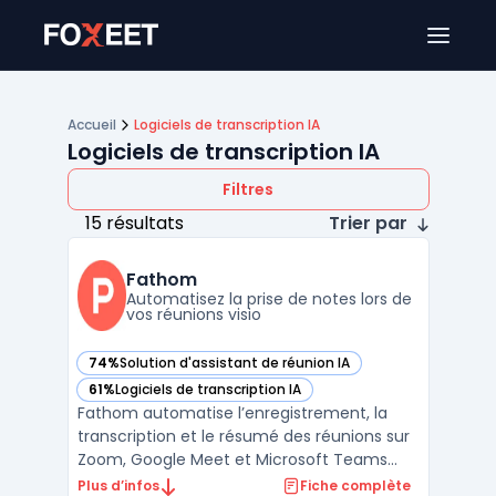
Ouver
Accueil
Logiciels de transcription IA
Logiciels de transcription IA
Filtres
15 résultats
Trier par
Fathom
Automatisez la prise de notes lors de
vos réunions visio
74%
Solution d'assistant de réunion IA
— voir Fathom dans cette catégorie
61%
Logiciels de transcription IA
— voir Fathom dans cette catégorie
Fathom automatise l’enregistrement, la
transcription et le résumé des réunions sur
Zoom, Google Meet et Microsoft Teams
pour les équipes qui souhaitent intégrer un
Plus d’infos
Fiche complète