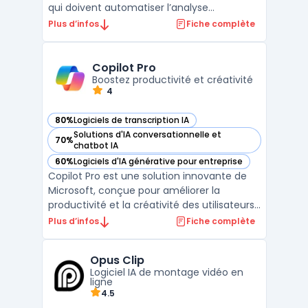
qui doivent automatiser l’analyse
documentaire, assister leurs équipes et
Plus d’infos
Fiche complète
déployer des agents autonomes dans des
environnements cloud ou sur site. Cette
plateforme propose un accès à des
Copilot Pro
modèles de large lang ...
Boostez productivité et créativité
4
80%
Logiciels de transcription IA
— voir Copilot Pro dans cette catégorie
Solutions d'IA conversationnelle et
70%
— voir Copilot Pro dans cette catégorie
chatbot IA
60%
Logiciels d'IA générative pour entreprise
— voir Copilot Pro dans cette catégorie
Copilot Pro est une solution innovante de
Microsoft, conçue pour améliorer la
productivité et la créativité des utilisateurs.
Facturé à 22 € par utilisateur et par mois,
Plus d’infos
Fiche complète
ce service premium offre un accès
prioritaire à GPT-4 et GPT-4 Turbo,
Opus Clip
garantissant des performances accélérées,
Logiciel IA de montage vidéo en
particulièrement u ...
ligne
4.5