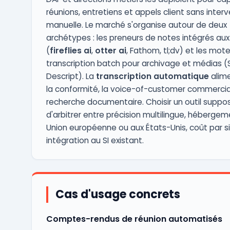
réunions, entretiens et appels client sans inter
manuelle. Le marché s'organise autour de deux
archétypes : les preneurs de notes intégrés aux 
(
fireflies ai
,
otter ai
, Fathom, tl;dv) et les mot
transcription batch pour archivage et médias (S
Descript). La
transcription automatique
alime
la conformité, la voice-of-customer commercial
recherche documentaire. Choisir un outil suppo
d'arbitrer entre précision multilingue, héberge
Union européenne ou aux États-Unis, coût par s
intégration au SI existant.
Cas d'usage concrets
Comptes-rendus de réunion automatisés