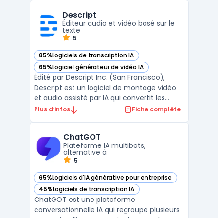
Descript
Éditeur audio et vidéo basé sur le
texte
5
85%
Logiciels de transcription IA
— voir Descript dans cette catégorie
65%
Logiciel générateur de vidéo IA
— voir Descript dans cette catégorie
Édité par Descript Inc. (San Francisco),
Descript est un logiciel de montage vidéo
et audio assisté par IA qui convertit les
enregistrements en texte modifiable.
Plus d’infos
Fiche complète
L'utilisateur édite la vidéo comme un
document : supprimer un mot dans la
ChatGOT
transcription supprime le segment
Plateforme IA multibots,
correspondant dans la timeline ...
alternative à
5
65%
Logiciels d'IA générative pour entreprise
— voir ChatGOT dans cette catégorie
45%
Logiciels de transcription IA
— voir ChatGOT dans cette catégorie
ChatGOT est une plateforme
conversationnelle IA qui regroupe plusieurs