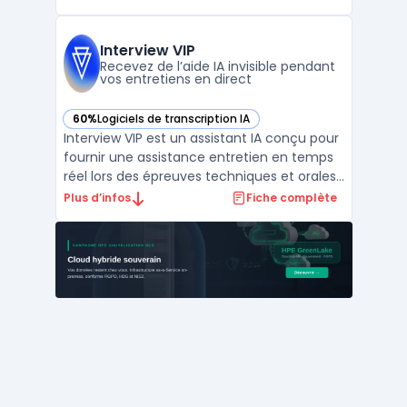
AI meeting assistant dans leur quotidien. Ce
logiciel s’adresse aux professionnels qui
cherchent à éviter la prise de notes
Interview VIP
manuelle et ...
Recevez de l’aide IA invisible pendant
vos entretiens en direct
60%
Logiciels de transcription IA
— voir Interview VIP dans cette catégorie
Interview VIP est un assistant IA conçu pour
fournir une assistance entretien en temps
réel lors des épreuves techniques et orales
en ligne. L’utilisation de cet outil s’intègre
Plus d’infos
Fiche complète
dans des contextes où les candidats
passent des entretiens sur diverses
plateformes telles que CoderPad,
CodeSignal ou Zoo ...