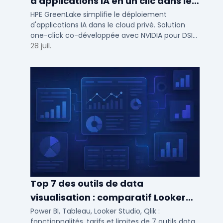
d'applications IA en un clic dans le
cloud privé
HPE GreenLake simplifie le déploiement
d'applications IA dans le cloud privé. Solution
one-click co-développée avec NVIDIA pour DSI
de PME et ETI : performance et conformité.
28 juil.
Top 7 des outils de data
visualisation : comparatif Looker
Studio, Tableau vs Power BI et
Power BI, Tableau, Looker Studio, Qlik :
fonctionnalités, tarifs et limites de 7 outils data