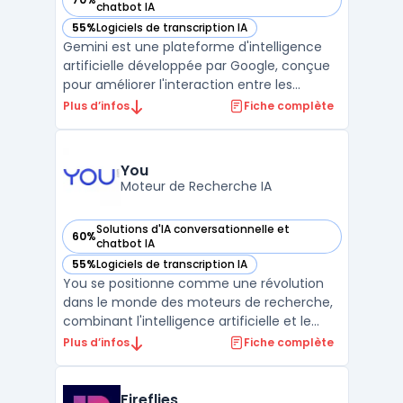
— voir Gemini dans cette catégorie
chatbot IA
55%
Logiciels de transcription IA
— voir Gemini dans cette catégorie
Gemini est une plateforme d'intelligence
artificielle développée par Google, conçue
pour améliorer l'interaction entre les
utilisateurs et les systèmes à travers des
Plus d’infos
Fiche complète
capacités multimodales avancées. Gemini
intègre des technologies de pointe en
matière de traitement du texte, de l'image
You
et de l'audio ...
Moteur de Recherche IA
Solutions d'IA conversationnelle et
60%
— voir You dans cette catégorie
chatbot IA
55%
Logiciels de transcription IA
— voir You dans cette catégorie
You se positionne comme une révolution
dans le monde des moteurs de recherche,
combinant l'intelligence artificielle et le
respect de la vie privée pour offrir une
Plus d’infos
Fiche complète
expérience utilisateur inédite.
Contrairement aux géants de la recherche
en ligne, You s'engage à ne pas suivre les
Fireflies