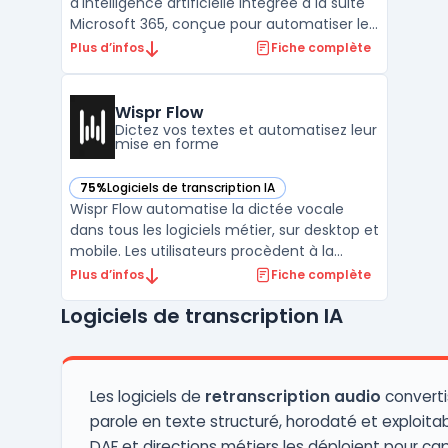
d'intelligence artificielle intégrée à la suite
Microsoft 365, conçue pour automatiser les
tâches courantes et améliorer la
Plus d’infos
Fiche complète
productivité au sein des environnements
de travail. En utilisant l'IA, Copilot aide les
utilisateurs à générer des documents, à
Wispr Flow
analyser ...
Dictez vos textes et automatisez leur
mise en forme
75%
Logiciels de transcription IA
— voir Wispr Flow dans cette catégorie
Wispr Flow automatise la dictée vocale
dans tous les logiciels métier, sur desktop et
mobile. Les utilisateurs procèdent à la
conversion automatique de la voix en texte
Plus d’infos
Fiche complète
édité. La reconnaissance vocale s’adapte à
Logiciels de transcription IA
la langue et à la tonalité attendue, et traite
plus de 100 langues en temps réel. L’enje ...
Les logiciels de
retranscription audio
converti
parole en texte structuré, horodaté et exploitabl
DAF et directions métiers les déploient pour ca