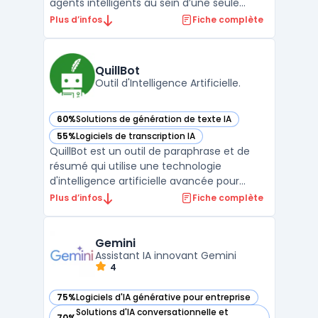
agents intelligents au sein d’une seule
interface. L’utilisateur peut interagir avec
Plus d’infos
Fiche complète
différents modèles IA, comme GPT-4,
Claude ou Bard, en mentionnant leurs
noms via le symbole "@". Cette approche
QuillBot
permet d’obtenir des réponses m ...
Outil d'Intelligence Artificielle.
60%
Solutions de génération de texte IA
— voir QuillBot dans cette catégorie
55%
Logiciels de transcription IA
— voir QuillBot dans cette catégorie
QuillBot est un outil de paraphrase et de
résumé qui utilise une technologie
d'intelligence artificielle avancée pour
réécrire des phrases, des paragraphes ou
Plus d’infos
Fiche complète
des articles. Il est conçu pour aider des
millions d'étudiants et de professionnels à
réduire considérablement leur temps
Gemini
d'écriture. L'outil ...
Assistant IA innovant Gemini
4
75%
Logiciels d'IA générative pour entreprise
— voir Gemini dans cette catégorie
Solutions d'IA conversationnelle et
70%