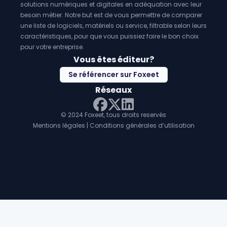
aider les entreprises à gagner du temps,
solutions numériques et digitales en adéquation avec leur
besoin métier. Notre but est de vous permettre de comparer
une liste de logiciels, matériels ou service, filtrable selon leurs
caractéristiques, pour que vous puissiez faire le bon choix
pour votre entreprise.
Vous êtes éditeur?
Se référencer sur Foxeet
Réseaux
© 2024 Foxeet, tous droits reservés
LinkedIn
Facebook
Twitter X
Mentions légales
|
Conditions générales d’utilisation