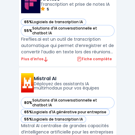
utilisateurs ni à ve ...
Transcription et prise de notes IA
5
65%
Logiciels de transcription IA
— voir Fireflies dans cette catégorie
Solutions d'IA conversationnelle et
55%
— voir Fireflies dans cette catégorie
chatbot IA
Fireflies.ai est un outil de transcription
automatique qui permet d’enregistrer et de
convertir l’audio en texte lors des réunions
en ligne. Grâce à l’intelligence artificielle, la
Plus d’infos
Fiche complète
plateforme détecte les conversations,
identifie les intervenants et génère un
compte-rendu automatique, facilitant ains
Mistral AI
...
Déployez des assistants IA
multimodaux pour vos équipes
Solutions d'IA conversationnelle et
80%
— voir Mistral AI dans cette catégorie
chatbot IA
65%
Logiciels d'IA générative pour entreprise
— voir Mistral AI dans cette catégorie
55%
Logiciels de transcription IA
— voir Mistral AI dans cette catégorie
Mistral AI centralise de grandes capacités
d’intelligence artificielle pour les entreprises