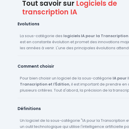
Tout savoir sur
Logiciels de
transcription IA
Evolutions
La sous-catégorie des
logiciels IA pour la Transcription 
est en constante évolution et promet des innovations ma
les années à venir. L'une des principales évolutions atten
l'amélioration de la précision de la transcription. Grâce à
l'apprentissage automatique et à l'IA, ces logiciels seron
Comment choisir
comprendre et de transcrire avec précision même les acc
dialectes les plus complexes. De plus, l'IA sera capable
le contexte de la conversation, ce qui permettra une transc
Pour bien choisir un logiciel de la sous-catégorie
IA pour 
précise et contextuelle. Une autre innovation majeure attendue est
Transcription et l'Édition
, il est important de prendre e
l'intégration de la technologie de reconnaissance vocale
plusieurs critères. Tout d'abord, la précision de la transcri
réel. Cela signifie que les utilisateurs pourront voir la trans
automatique est essentielle. Assurez-vous que le logiciel ut
leur conversation en temps réel, ce qui sera particulièrem
reconnaissance vocale adaptative et le traitement du lan
Définitions
les réunions d'entreprise et les conférences. En outre, ces logiciels
pour une meilleure adaptation contextuelle. Ensuite, vérifiez
deviendront de plus en plus multilingues, ce qui signifie qu'
offre des fonctionnalités d'édition de texte avancées, c
capables de transcrire et d'éditer des textes dans plusieu
l'apprentissage automatique et la correction de texte intel
Un logiciel de la sous-catégorie "IA pour la Transcription et 
Cela sera particulièrement utile pour les entreprises inter
fonctionnalités peuvent grandement améliorer l'efficacité
un outil technologique qui utilise l'intelligence artificielle p