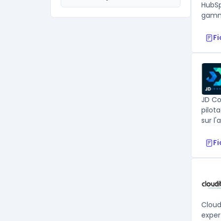
HubSp
gamme
F
JD Co
pilot
sur l'
F
Cloud
exper