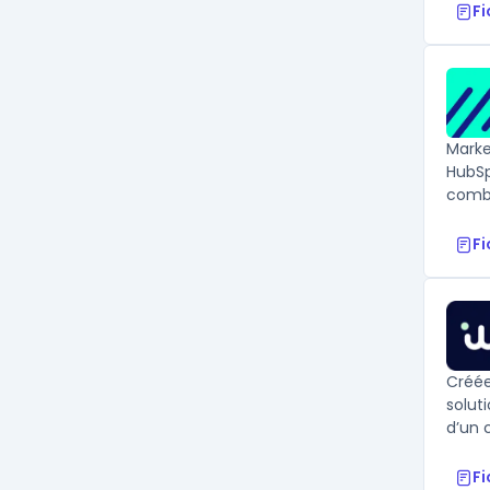
F
Marke
HubSp
combi
F
Créée
solut
d’un 
F