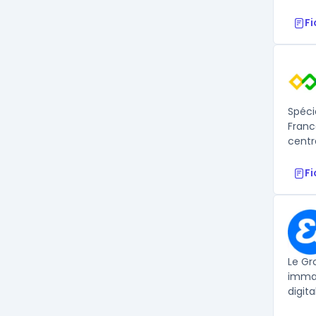
F
Spéci
Franc
centr
F
Le Gr
immat
digita