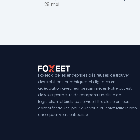
votre solution de lead generation B2B en PM
28 mai
ETI.
Foxeet aide les entreprises désireuses de trouver
des solutions numériques et digitales en
adéquation avec leur besoin métier. Notre but est
de vous permettre de comparer une liste de
logiciels, matériels ou service, filtrable selon leurs
caractéristiques, pour que vous puissiez faire le bon
choix pour votre entreprise.