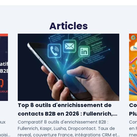
Articles
Top 8 outils d'enrichissement de
Co
contacts B2B en 2026 : Fullenrich,
Pl
Kaspr, Lusha...
aux
Comparatif 8 outils d'enrichissement B2B :
Com
Fullenrich, Kaspr, Lusha, Dropcontact. Taux de
en F
oisir
reveal, couverture France, intégrations CRM et
men