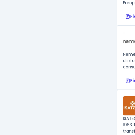
Europe
F
Nemes
d'inf
consu
F
ISATE
1983.
trans