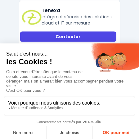
Tenexa
Intègre et sécurise des solutions
cloud et IT sur mesure
Contacter
Tenexa est une Entreprise de Services du
Numérique (ESN) française, fondée en 1985,
spécialisée dans l’intégration logicielle et la
fourniture de services informatiques de
bout en bout. Renommée pour son
expertise en cybersécurité, infogérance
cloud et la gestion de solutions IT critiques,
la sociét ...
Fiche complète
Smile
Intègre des solutions open
source pour entreprises et ETI