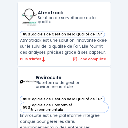
Atmotrack
Solution de surveillance de la
qualité
65%
Logiciels de Gestion de la Qualité de l'Air
— voir Atmotrack dans cette catégorie
Atmotrack est une solution innovante axée
sur le suivi de la qualité de l'air. Elle fournit
des analyses précises grâce à ses capteurs
avancés et sa technologie de pointe.Conçu
Plus d’infos
Fiche complète
pour les entreprises et les collectivités,
Atmotrack offre des outils intuitifs pour la
surveillance en temps réel, permett ...
Envirosuite
Plateforme de gestion
environnementale
95%
Logiciels de Gestion de la Qualité de l'Air
— voir Envirosuite dans cette catégorie
Logiciels de Conformité
55%
— voir Envirosuite dans cette catégorie
Environnementale
Envirosuite est une plateforme intégrée
conçue pour gérer les défis
environnementaux des entreprises