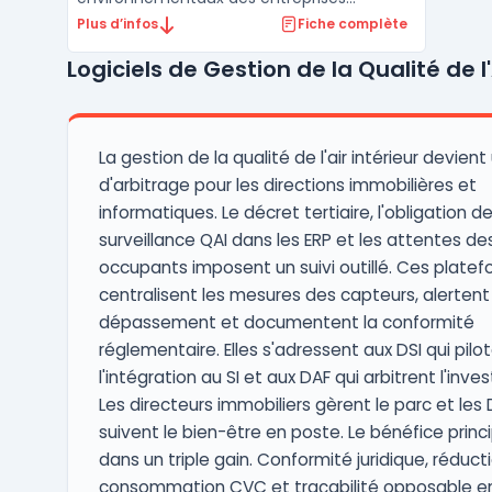
modernes. Elle offre une palette d'outils
Plus d’infos
Fiche complète
permettant la surveillance en temps réel,
Logiciels de Gestion de la Qualité de l'
l'analyse et la prédiction des facteurs
environnementaux.Doté d'une interface
utilisateur efficace, Envirosuite fac ...
La gestion de la qualité de l'air intérieur devient
d'arbitrage pour les directions immobilières et
informatiques. Le décret tertiaire, l'obligation d
surveillance QAI dans les ERP et les attentes de
occupants imposent un suivi outillé. Ces plate
centralisent les mesures des capteurs, alertent
dépassement et documentent la conformité
réglementaire. Elles s'adressent aux DSI qui pilo
l'intégration au SI et aux DAF qui arbitrent l'inv
Les directeurs immobiliers gèrent le parc et les
suivent le bien-être en poste. Le bénéfice princi
dans un triple gain. Conformité juridique, réduct
consommation CVC et traçabilité opposable e