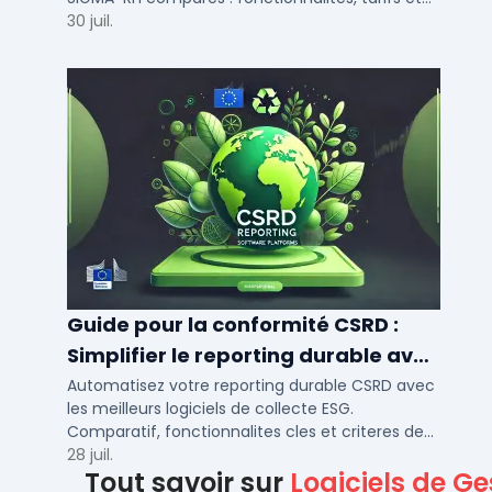
déploiement SaaS pour PME et ETI.
30 juil.
Guide pour la conformité CSRD :
Simplifier le reporting durable avec
des logiciels automatisés
Automatisez votre reporting durable CSRD avec
les meilleurs logiciels de collecte ESG.
Comparatif, fonctionnalites cles et criteres de
choix pour PME et ETI en 2026.
28 juil.
Tout savoir sur
Logiciels de Ge