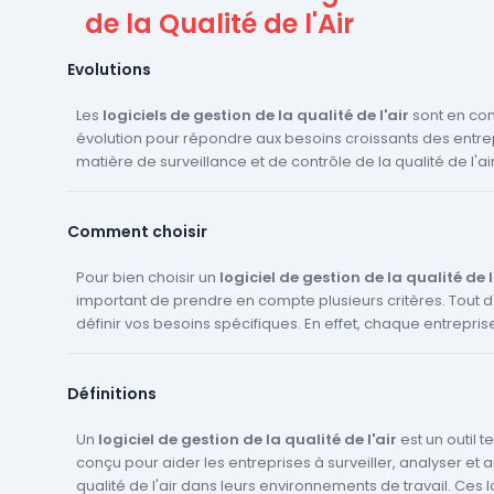
de la Qualité de l'Air
Evolutions
Les
logiciels de gestion de la qualité de l'air
sont en co
évolution pour répondre aux besoins croissants des entre
matière de surveillance et de contrôle de la qualité de l'air
innovations attendues, on peut citer l'intégration de l'intel
artificielle et du machine learning pour améliorer la préci
Comment choisir
prévisions et des analyses. De plus, l'Internet des objets (I
rôle de plus en plus important, permettant une collecte 
temps réel à partir de divers capteurs et dispositifs conne
Pour bien choisir un
logiciel de gestion de la qualité de l
logiciels pourraient également devenir plus conviviaux, a
important de prendre en compte plusieurs critères. Tout d'a
interfaces utilisateur améliorées et des fonctionnalités de
définir vos besoins spécifiques. En effet, chaque entrepris
personnalisation plus avancées. Enfin, l'accent sera mis su
besoins différents en matière de gestion de la qualité de l'a
des données, avec des mesures renforcées pour protége
essentiel de choisir un logiciel qui répond à ces besoins. Ens
Définitions
informations sensibles.
prendre en compte le coût du logiciel. Il existe des logiciels
mais ils peuvent ne pas offrir toutes les fonctionnalités do
besoin. Il est donc important de comparer les prix et les fo
Un
logiciel de gestion de la qualité de l'air
est un outil 
des différents logiciels. Enfin, il faut prendre en compte l
conçu pour aider les entreprises à surveiller, analyser et a
déploiement du logiciel. Certains logiciels sont disponible
qualité de l'air dans leurs environnements de travail. Ces l