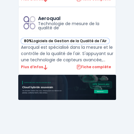
détaillées sur les niveaux de
pollution.Conçue pour répondre aux besoins
des professionnels, AirQo offre des insights
Aeroqual
précis ...
Technologie de mesure de la
qualité de
80%
Logiciels de Gestion de la Qualité de l'Air
— voir Aeroqual dans cette catégorie
Aeroqual est spécialisé dans la mesure et le
contrôle de la qualité de l'air. S'appuyant sur
une technologie de capteurs avancée,
cette solution offre des données fiables et
Plus d’infos
Fiche complète
précises.Utilisé par divers secteurs,
notamment industriels, Aeroqual contribue
à la prise de décisions éclairées pour la prot
...