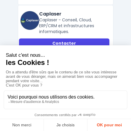
Caplaser
Caplaser - Conseil, Cloud,
ERP/CRM et infrastructures
informatiques.
Contacter
Caplaser, se distingue comme un
prestataire informatique de premier plan
en Occitanie, offrant une gamme
complète de solutions IT. Spécialisée dans
le conseil en systèmes et logiciels
informatiques, l'entreprise propose des
solutions innovantes adaptées aux besoins
spécifiques des PME, TPE et ETI. S ...
Fiche complète
Sohoa