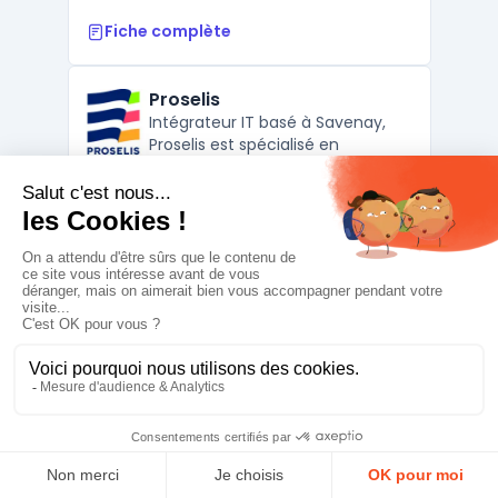
Fiche complète
Proselis
Intégrateur IT basé à Savenay,
Proselis est spécialisé en
infogérance, cybersécurité et
intégration Microsoft 365 pour
Contacter
PME. Il accompagne les
entreprises avec des solutions
Proselis est un intégrateur informatique et
sur-mesure et un support
prestataire de services IT basé à Savenay,
réactif.
en Loire-Atlantique. Spécialisé dans
l’infogérance pour PME, il propose un
accompagnement complet sur la gestion
du parc informatique, la maintenance,
l’assistance utilisateurs et la supervision des
systèmes. L’en ...
Fiche complète