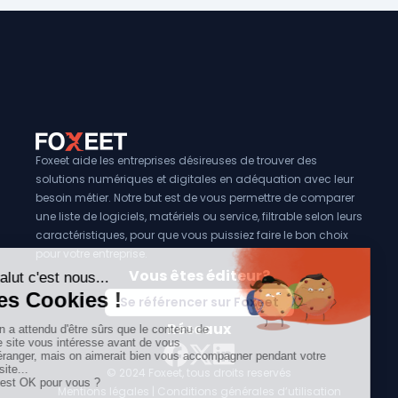
Foxeet aide les entreprises désireuses de trouver des
solutions numériques et digitales en adéquation avec leur
besoin métier. Notre but est de vous permettre de comparer
une liste de logiciels, matériels ou service, filtrable selon leurs
caractéristiques, pour que vous puissiez faire le bon choix
pour votre entreprise.
Vous êtes éditeur?
Se référencer sur Foxeet
Réseaux
© 2024 Foxeet, tous droits reservés
LinkedIn
Facebook
Twitter X
Mentions légales
|
Conditions générales d’utilisation