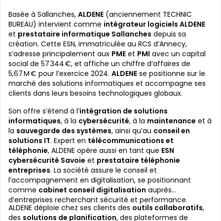
Basée à Sallanches,
ALDENE
(anciennement TECHNIC
BUREAU) intervient comme
intégrateur logiciels ALDENE
et
prestataire informatique Sallanches
depuis sa
création. Cette ESN, immatriculée au RCS d’Annecy,
s’adresse principalement aux
PME
et
PMI
avec un capital
social de 57 344 €, et affiche un chiffre d’affaires de
5,67 M € pour l’exercice 2024.
ALDENE
se positionne sur le
marché des solutions informatiques et accompagne ses
clients dans leurs besoins technologiques globaux.
Son offre s’étend à l’
intégration de solutions
informatiques
, à la
cybersécurité
, à la
maintenance
et à
la
sauvegarde des systèmes
, ainsi qu’au
conseil en
solutions IT
. Expert en
télécommunications et
téléphonie
, ALDENE opère aussi en tant que
ESN
cybersécurité Savoie
et
prestataire téléphonie
entreprises
. La société assure le conseil et
l’accompagnement en digitalisation, se positionnant
comme
cabinet conseil digitalisation
auprès
d’entreprises recherchant sécurité et performance.
ALDENE déploie chez ses clients des
outils collaboratifs
,
des
solutions de planification
, des plateformes de