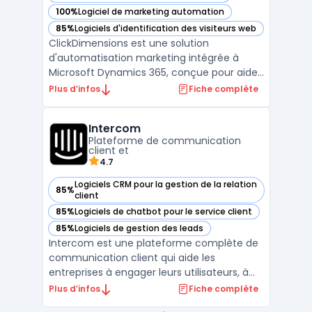
100%
Logiciel de marketing automation
— voir ClickDimensions dans cette catégorie
85%
Logiciels d'identification des visiteurs web
— voir ClickDimensions dans cette catégorie
ClickDimensions est une solution
d'automatisation marketing intégrée à
Microsoft Dynamics 365, conçue pour aider
les entreprises à gérer et optimiser leurs
Plus d’infos
Fiche complète
campagnes marketing de manière
centralisée. En s'appuyant sur la plateforme
Intercom
Dynamics 365, ClickDimensions permet
Plateforme de communication
d'automatiser l'ensemble des pr ...
client et
4.7
Logiciels CRM pour la gestion de la relation
85%
— voir Intercom dans cette catégorie
client
85%
Logiciels de chatbot pour le service client
— voir Intercom dans cette catégorie
85%
Logiciels de gestion des leads
— voir Intercom dans cette catégorie
Intercom est une plateforme complète de
communication client qui aide les
entreprises à engager leurs utilisateurs, à
fournir un support client en temps réel, et à
Plus d’infos
Fiche complète
gérer leurs interactions de manière fluide et