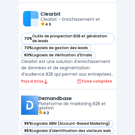
communication omnicanale, cet outil
permet de transmettre le bon message via
le bon canal au bon utilisateur, au moment
Clearbit
opportun. User.com offre une
Clearbit – Enrichissement et
4.5
meilleure compréhension ...
Outils de prospection B2B et génération
70%
— voir Clearbit dans cette catégorie
de leads
70%
Logiciels de gestion des leads
— voir Clearbit dans cette catégorie
60%
Logiciels de Vérification d'Emails
— voir Clearbit dans cette catégorie
Clearbit est une solution d'enrichissement
de données et de segmentation
d'audience B2B qui permet aux entreprises
d'améliorer leurs stratégies marketing et
Plus d’infos
Fiche complète
commerciales grâce à l'automatisation des
processus de collecte et d'intégration de
Demandbase
données. Grâce à son API d'enrichissement
Plateforme de marketing B2B et
de données, Clear ...
gestion
4.3
95%
Logiciels ABM (Account-Based Marketing)
— voir Demandbase dans cette catégorie
95%
Logiciels d'identification des visiteurs web
— voir Demandbase dans cette catégorie