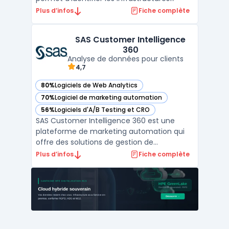
technologiques d'un site, comme le CMS,
Plus d’infos
Fiche complète
les outils de suivi analytiques, les
frameworks, les systèmes d'hébergement,
SAS Customer Intelligence
ainsi que d'autres composants clés utilisés
360
pour son fonctio ...
Analyse de données pour clients
4,7
80%
Logiciels de Web Analytics
— voir SAS Customer Intelligence 360 dans cette catégorie
70%
Logiciel de marketing automation
— voir SAS Customer Intelligence 360 dans cette catégorie
56%
Logiciels d'A/B Testing et CRO
— voir SAS Customer Intelligence 360 dans cette catégorie
SAS Customer Intelligence 360 est une
plateforme de marketing automation qui
offre des solutions de gestion de
campagnes marketing multicanal, de
Plus d’infos
Fiche complète
personnalisation de l'expérience client et
d'optimisation des décisions marketing.
Grâce à l'intégration de données en temps
réel et de l'analytique avanc ...