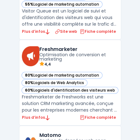
55%
Logiciel de marketing automation
— voir Visitor Queue dans cette catégorie
Visitor Queue est un logiciel de suivi et
d'identification des visiteurs web qui vous
offre une visibilité complète sur le trafic de
votre site internet. Grâce à des
Plus d’infos
Site web
Fiche complète
fonctionnalités avancées d'analyse du
comportement des visiteurs, vous pouvez
Freshmarketer
suivre en temps réel les parcours
Optimisation de conversion et
utilisateurs, les page ...
marketing
4,4
80%
Logiciel de marketing automation
— voir Freshmarketer dans cette catégorie
80%
Logiciels de Web Analytics
— voir Freshmarketer dans cette catégorie
60%
Logiciels d'identification des visiteurs web
— voir Freshmarketer dans cette catégorie
Freshmarketer de Freshworks est une
solution CRM marketing avancée, conçue
pour les entreprises modernes cherchant à
optimiser leurs stratégies de marketing
Plus d’infos
Fiche complète
digital. Ce logiciel robuste offre une
gamme complète de fonctionnalités pour
Matomo
automatiser les campagnes marketing,