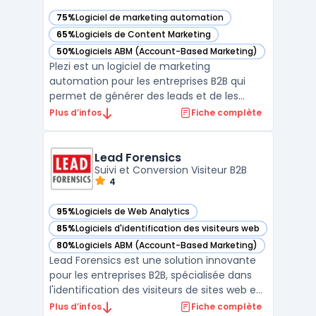
75%
Logiciel de marketing automation
— voir Plezi dans cette catégorie
65%
Logiciels de Content Marketing
— voir Plezi dans cette catégorie
50%
Logiciels ABM (Account-Based Marketing)
— voir Plezi dans cette catégorie
Plezi est un logiciel de marketing
automation pour les entreprises B2B qui
permet de générer des leads et de les
suivre tout au long du cycle de vie du client.
Plus d’infos
Fiche complète
Avec sa fonctionnalité de scoring de leads,
Plezi identifie automatiquement les leads
les plus engagés et les mieux qualifiés,
Lead Forensics
permettant ai ...
Suivi et Conversion Visiteur B2B
4
95%
Logiciels de Web Analytics
— voir Lead Forensics dans cette catégorie
85%
Logiciels d'identification des visiteurs web
— voir Lead Forensics dans cette catégorie
80%
Logiciels ABM (Account-Based Marketing)
— voir Lead Forensics dans cette catégorie
Lead Forensics est une solution innovante
pour les entreprises B2B, spécialisée dans
l'identification des visiteurs de sites web en
temps réel. Ce logiciel offre une vue
Plus d’infos
Fiche complète