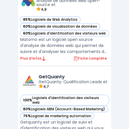
Analyse de données web open-
permettant ainsi une gestion ...
source et
4,8
85%
Logiciels de Web Analytics
— voir Matomo dans cette catégorie
60%
Logiciels de visualisation de données
— voir Matomo dans cette catégorie
60%
Logiciels d'identification des visiteurs web
— voir Matomo dans cette catégorie
Matomo est un logiciel open source
d'analyse de données web qui permet de
suivre et d'analyser les comportements des
visiteurs sur un site web. Il offre une
Plus d’infos
Fiche complète
alternative à Google Analytics, en offrant
une solution de suivi de données plus
respectueuse de la vie privée des
GetQuanty
GetQuanty: Qualification Leads et
utilisateurs. Matomo permet ...
4,7
Logiciels d'identification des visiteurs
100%
— voir GetQuanty dans cette catégorie
web
80%
Logiciels ABM (Account-Based Marketing)
— voir GetQuanty dans cette catégorie
75%
Logiciel de marketing automation
— voir GetQuanty dans cette catégorie
Getquanty est un logiciel de suivi et
d'identification des visiteurs web qui vous