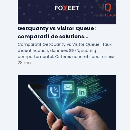
GetQuanty vs Visitor Queue :
comparatif de solutions
d'identification visiteurs B2B
Comparatif GetQuanty vs Visitor Queue : taux
d'identification, données SIREN, scoring
comportemental. Critères concrets pour choisir
votre solution de lead generation B2B en PME et
28 mai
ETI.