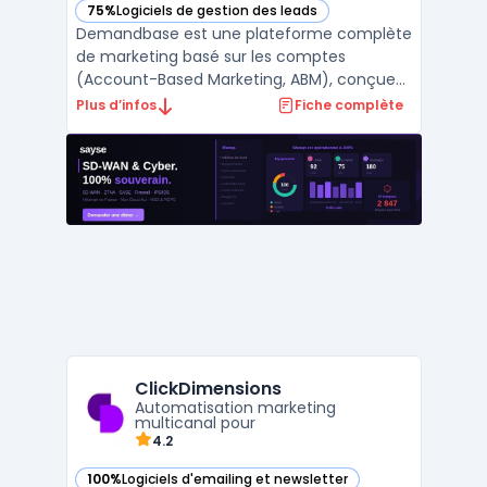
75%
Logiciels de gestion des leads
— voir Demandbase dans cette catégorie
Demandbase est une plateforme complète
de marketing basé sur les comptes
(Account-Based Marketing, ABM), conçue
pour aider les entreprises B2B à optimiser
Plus d’infos
Fiche complète
leurs stratégies marketing et
commerciales. Grâce à l'utilisation de
données d'intention, Demandbase permet
de cibler les comptes les plus promet ...
ClickDimensions
Automatisation marketing
multicanal pour
4.2
100%
Logiciels d'emailing et newsletter
— voir ClickDimensions dans cette catégorie