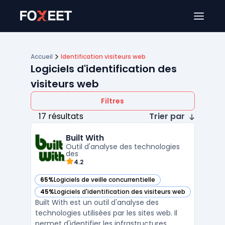
Ouver
Accueil
Identification visiteurs web
Logiciels d'identification des
visiteurs web
Filtres
17 résultats
Trier par
Built With
Outil d'analyse des technologies
des
4.2
65%
Logiciels de veille concurrentielle
— voir Built With dans cette catégorie
45%
Logiciels d'identification des visiteurs web
— voir Built With dans cette catégorie
Built With est un outil d'analyse des
technologies utilisées par les sites web. Il
permet d'identifier les infrastructures