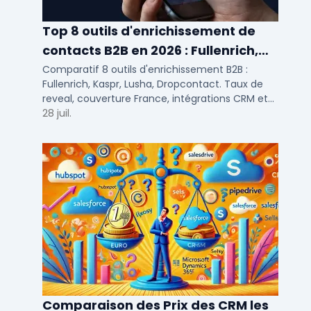
Top 8 outils d'enrichissement de
contacts B2B en 2026 : Fullenrich,
Kaspr, Lusha...
Comparatif 8 outils d'enrichissement B2B :
Fullenrich, Kaspr, Lusha, Dropcontact. Taux de
reveal, couverture France, intégrations CRM et
tarifs testés pour SDR et commerciaux PME/ETI.
28 juil.
Comparaison des Prix des CRM les