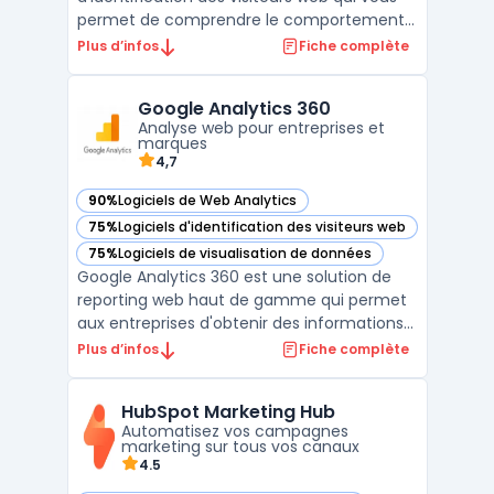
permet de comprendre le comportement
de vos visiteurs et d'identifier les entreprises
Plus d’infos
Fiche complète
qui consultent votre site. Grâce à des
fonctionnalités avancées d'analyse de
Google Analytics 360
trafic, vous pouvez suivre en temps réel les
Analyse web pour entreprises et
pages visi ...
marques
4,7
90%
Logiciels de Web Analytics
— voir Google Analytics 360 dans cette catégorie
75%
Logiciels d'identification des visiteurs web
— voir Google Analytics 360 dans cette catégorie
75%
Logiciels de visualisation de données
— voir Google Analytics 360 dans cette catégorie
Google Analytics 360 est une solution de
reporting web haut de gamme qui permet
aux entreprises d'obtenir des informations
approfondies sur leur audience. Grâce à ses
Plus d’infos
Fiche complète
fonctionnalités d'analyse de données
avancées, les spécialistes du marketing
HubSpot Marketing Hub
peuvent comprendre les comportements
Automatisez vos campagnes
des utilisateurs, i ...
marketing sur tous vos canaux
4.5