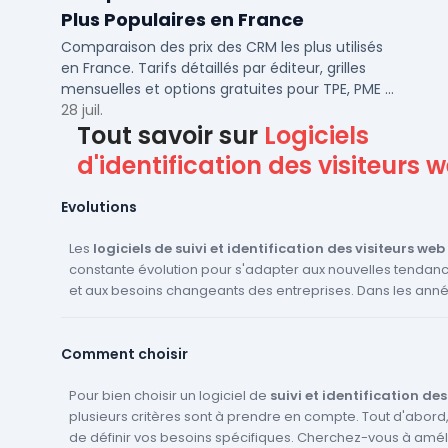
Plus Populaires en France
Comparaison des prix des CRM les plus utilisés
en France. Tarifs détaillés par éditeur, grilles
mensuelles et options gratuites pour TPE, PME et
ETI.
28 juil.
Tout savoir sur
Logiciels
d'identification des visiteurs 
Evolutions
Les
logiciels de suivi et identification des visiteurs web
constante évolution pour s'adapter aux nouvelles tenda
et aux besoins changeants des entreprises. Dans les année
nous pouvons nous attendre à voir plusieurs innovations e
dans ce domaine. Tout d'abord, l'intelligence artificielle (IA) et le
Comment choisir
machine learning joueront un rôle de plus en plus importa
logiciels. Ces technologies permettront d'analyser de man
précise et détaillée le comportement des visiteurs, de pré
Pour bien choisir un logiciel de
suivi et identification des
actions futures et de fournir des recommandations perso
plusieurs critères sont à prendre en compte. Tout d'abord, i
améliorer l'expérience utilisateur et augmenter les taux d
de définir vos besoins spécifiques. Cherchez-vous à amél