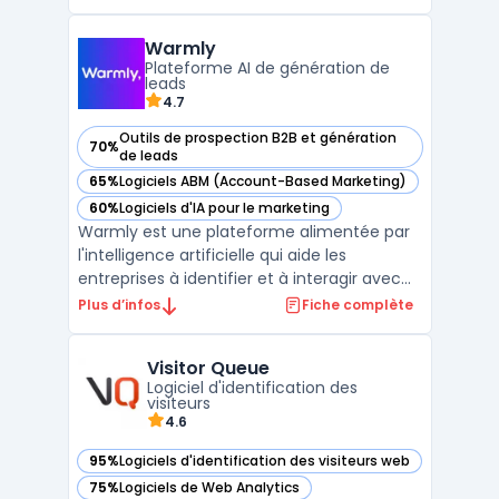
détaillée sur les visiteurs anonymes,
transformant les interactions en ligne en
Warmly
opportunités commerciales concrètes.
Plateforme AI de génération de
Avec une inté ...
leads
4.7
Outils de prospection B2B et génération
70%
— voir Warmly dans cette catégorie
de leads
65%
Logiciels ABM (Account-Based Marketing)
— voir Warmly dans cette catégorie
60%
Logiciels d'IA pour le marketing
— voir Warmly dans cette catégorie
Warmly est une plateforme alimentée par
l'intelligence artificielle qui aide les
entreprises à identifier et à interagir avec
des visiteurs à fort potentiel sur leur site
Plus d’infos
Fiche complète
web, en se basant sur des signaux
d'intention. Elle permet aux équipes
Visitor Queue
commerciales et marketing de repérer les
Logiciel d'identification des
visiteurs anonyme ...
visiteurs
4.6
95%
Logiciels d'identification des visiteurs web
— voir Visitor Queue dans cette catégorie
75%
Logiciels de Web Analytics
— voir Visitor Queue dans cette catégorie