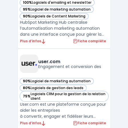
100%
Logiciels d'emailing et newsletter
— voir HubSpot Marketing Hub dans cette catégorie
95%
Logiciel de marketing automation
— voir HubSpot Marketing Hub dans cette catégorie
90%
Logiciels de Content Marketing
— voir HubSpot Marketing Hub dans cette catégorie
HubSpot Marketing Hub centralise
l’automatisation marketing automation
dans une interface conçue pour gérer la
génération de prospects et la mesure de la
Plus d’infos
Fiche complète
performance sur différents canaux. Ce
logiciel cible des entreprises de toutes
tailles recherchant un outil pour
user.com
coordonner les actions omni‑chann ...
Engagement et conversion des
90%
Logiciel de marketing automation
— voir user.com dans cette catégorie
80%
Logiciels de gestion des leads
— voir user.com dans cette catégorie
Logiciels CRM pour la gestion de la relation
75%
— voir user.com dans cette catégorie
client
User.com est une plateforme conçue pour
aider les entreprises
à convertir, engager et fidéliser leurs
utilisateurs. Grâce à une
Plus d’infos
Fiche complète