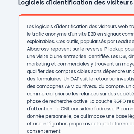
Logiciels d'identification des visiteur
personnalisée. Grâce à ses outils de
messagerie d'entreprise, Intercom permet
aux équipes ...
Les logiciels d'identification des visiteurs web 
le trafic anonyme d'un site B2B en signaux com
exploitables. Ces outils, popularisés par Leadfe
Albacross, reposent sur le reverse IP lookup pou
une visite à une entreprise identifiée. Les DSI, di
marketing et commerciales y trouvent un moy
qualifier des comptes cibles sans dépendre u
des formulaires. Un DAF suit le retour sur inves
des campagnes ABM au niveau du compte, un d
commercial priorise les relances sur des sociét
phase de recherche active. La couche RGPD res
d'attention : la CNIL considère l'adresse IP co
donnée personnelle, ce qui impose une base lég
et une intégration propre avec la plateforme d
consentement.