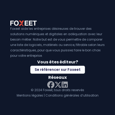
fonctionnalités peuvent vous aider à comprendre comment
interagissent avec votre site web, ce qui peut vous aider 
améliorations ciblées. Enfin, de nombreux logiciels de suivi et
identification des visiteurs web peuvent être synchronisé
logiciels CRM pour entreprises
, ce qui permet une gesti
interactions client. En somme, ces outils jouent un rôle clé
Foxeet aide les entreprises désireuses de trouver des
l'élaboration de stratégies de marketing numérique ciblé
solutions numériques et digitales en adéquation avec leur
l'amélioration continue des sites web pour répondre aux
besoin métier. Notre but est de vous permettre de comparer
une liste de logiciels, matériels ou service, filtrable selon leurs
caractéristiques, pour que vous puissiez faire le bon choix
pour votre entreprise.
Vous êtes éditeur?
Se référencer sur Foxeet
Réseaux
© 2024 Foxeet, tous droits reservés
LinkedIn
Facebook
Twitter X
Mentions légales
|
Conditions générales d’utilisation