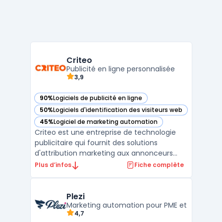
Criteo
Publicité en ligne personnalisée
3,9
90%
Logiciels de publicité en ligne
— voir Criteo dans cette catégorie
50%
Logiciels d'identification des visiteurs web
— voir Criteo dans cette catégorie
45%
Logiciel de marketing automation
— voir Criteo dans cette catégorie
Criteo est une entreprise de technologie
publicitaire qui fournit des solutions
d'attribution marketing aux annonceurs
pour mesurer l'impact de leurs campagnes
Plus d’infos
Fiche complète
publicitaires. Criteo utilise des algorithmes
de machine learning pour analyser les
comportements en ligne des
Plezi
consommateurs et leur propose ...
Marketing automation pour PME et
4,7