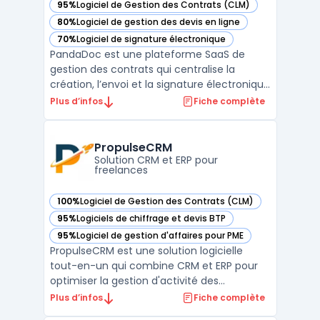
95%
Logiciel de Gestion des Contrats (CLM)
— voir PandaDoc dans cette catégorie
80%
Logiciel de gestion des devis en ligne
— voir PandaDoc dans cette catégorie
70%
Logiciel de signature électronique
— voir PandaDoc dans cette catégorie
PandaDoc est une plateforme SaaS de
gestion des contrats qui centralise la
création, l’envoi et la signature électronique
de documents commerciaux et juridiques.
Plus d’infos
Fiche complète
Les équipes ventes, juridiques, achats et RH
orchestrent des signatures en ligne et des
signatures numériques sur tout support,
PropulseCRM
avec suivi ...
Solution CRM et ERP pour
freelances
100%
Logiciel de Gestion des Contrats (CLM)
— voir PropulseCRM dans cette catégorie
95%
Logiciels de chiffrage et devis BTP
— voir PropulseCRM dans cette catégorie
95%
Logiciel de gestion d'affaires pour PME
— voir PropulseCRM dans cette catégorie
PropulseCRM est une solution logicielle
tout-en-un qui combine CRM et ERP pour
optimiser la gestion d'activité des
freelances et des petites entreprises. Ce
Plus d’infos
Fiche complète
logiciel permet de centraliser la gestion des