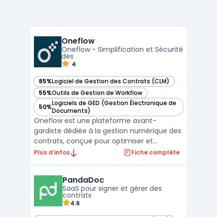
Oneflow
Oneflow - Simplification et Sécurité
des
4
85%
Logiciel de Gestion des Contrats (CLM)
— voir Oneflow dans cette catégorie
55%
Outils de Gestion de Workflow
— voir Oneflow dans cette catégorie
Logiciels de GED (Gestion Électronique de
50%
— voir Oneflow dans cette catégorie
Documents)
Oneflow est une plateforme avant-
gardiste dédiée à la gestion numérique des
contrats, conçue pour optimiser et
sécuriser les processus contractuels des
Plus d’infos
Fiche complète
entreprises. Elle permet de créer des
contrats numériques personnalisables avec
PandaDoc
une grande facilité, grâce à des modèles
SaaS pour signer et gérer des
interactifs et une édition ...
contrats
4.6