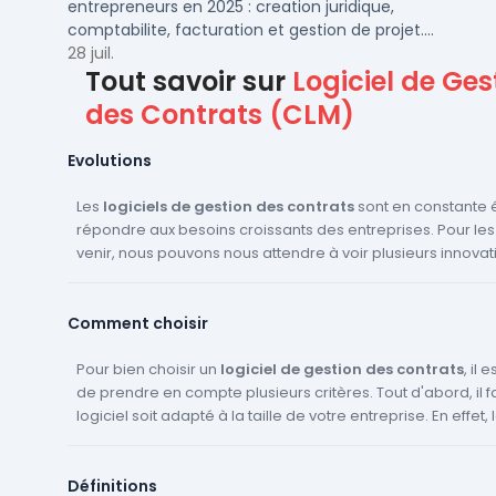
entrepreneurs en 2025 : creation juridique,
comptabilite, facturation et gestion de projet.
Outils adaptes aux TPE, PME et independants en
28 juil.
Tout savoir sur
Logiciel de Ges
France.
des Contrats (CLM)
Evolutions
Les
logiciels de gestion des contrats
sont en constante 
répondre aux besoins croissants des entreprises. Pour le
venir, nous pouvons nous attendre à voir plusieurs innovat
évolutions dans ce domaine. Tout d'abord, l'automatisation sera
probablement encore plus présente. Les logiciels pourron
Comment choisir
automatiquement générer des contrats, les envoyer pour 
suivre leur progression. Cela permettra de gagner du temp
les erreurs humaines. Ensuite, l'intelligence artificielle et le machine
Pour bien choisir un
logiciel de gestion des contrats
, il 
learning seront de plus en plus utilisés. Ils pourront aider à
de prendre en compte plusieurs critères. Tout d'abord, il f
contrats, à identifier les risques et à faire des suggestions
logiciel soit adapté à la taille de votre entreprise. En effet,
améliorer les termes. De plus, nous verrons probablement une
seront pas les mêmes pour une PME ou une grande entrepr
intégration plus poussée avec d'autres systèmes, comme
il est essentiel de vérifier les fonctionnalités offertes par le 
Définitions
CRM
Celui-ci doit permettre de gérer l'ensemble du cycle de vi
ou les outils de gestion de projet. Cela permettra d'