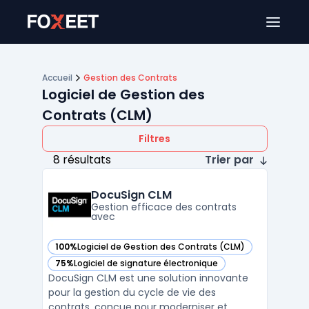
Ouver
Accueil
Gestion des Contrats
Logiciel de Gestion des
Contrats (CLM)
Filtres
8 résultats
Trier par
DocuSign CLM
Gestion efficace des contrats
avec
100%
Logiciel de Gestion des Contrats (CLM)
— voir DocuSign CLM dans cette catégorie
75%
Logiciel de signature électronique
— voir DocuSign CLM dans cette catégorie
DocuSign CLM est une solution innovante
pour la gestion du cycle de vie des
contrats, conçue pour moderniser et