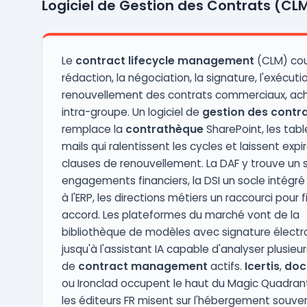
Logiciel de Gestion des Contrats (CL
opérationnelle et financière. Adapté aux
entreprises gérant des projets ou des
affaires, Akuiteo facilite la plan ...
Le
contract lifecycle management
(CLM) cou
rédaction, la négociation, la signature, l'exécutio
renouvellement des contrats commerciaux, ach
intra-groupe. Un logiciel de
gestion des contr
remplace la
contrathèque
SharePoint, les tabl
mails qui ralentissent les cycles et laissent expi
clauses de renouvellement. La DAF y trouve un s
engagements financiers, la DSI un socle intégr
à l'ERP, les directions métiers un raccourci pour f
accord. Les plateformes du marché vont de la
bibliothèque de modèles avec signature électr
jusqu'à l'assistant IA capable d'analyser plusieurs
de
contract management
actifs.
Icertis
,
doc
ou Ironclad occupent le haut du Magic Quadrant
les éditeurs FR misent sur l'hébergement souver