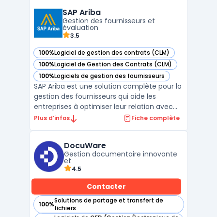
projets, la facturation, la comptabilité et les
SAP Ariba
relations clients dans une interface intuitive
Gestion des fournisseurs et
et ...
évaluation
3.5
100%
Logiciel de gestion des contrats (CLM)
— voir SAP Ariba dans cette catégorie
100%
Logiciel de Gestion des Contrats (CLM)
— voir SAP Ariba dans cette catégorie
100%
Logiciels de gestion des fournisseurs
— voir SAP Ariba dans cette catégorie
SAP Ariba est une solution complète pour la
gestion des fournisseurs qui aide les
entreprises à optimiser leur relation avec
leurs partenaires. Cette plateforme
Plus d’infos
Fiche complète
centralisée permet de gérer le cycle de vie
des fournisseurs, depuis leur sélection
DocuWare
jusqu’à leur suivi, tout en intégrant des
Gestion documentaire innovante
outils d’éval ...
et
4.5
Contacter
Solutions de partage et transfert de
100%
— voir DocuWare dans cette catégorie
fichiers