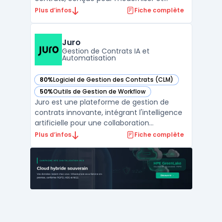
automatiser les processus contractuels de
Plus d’infos
Fiche complète
bout en bout. Elle simplifie la création, la
négociation, et la gestion des contrats,
réduisant ainsi les complexités et les coûts.
Juro
Avec des fonct ...
Gestion de Contrats IA et
Automatisation
80%
Logiciel de Gestion des Contrats (CLM)
— voir Juro dans cette catégorie
50%
Outils de Gestion de Workflow
— voir Juro dans cette catégorie
Juro est une plateforme de gestion de
contrats innovante, intégrant l'intelligence
artificielle pour une collaboration
contractuelle efficace. Elle offre des
Plus d’infos
Fiche complète
fonctionnalités avancées telles que
l'automatisation des contrats, la
personnalisation des modèles avec des
champs intelligents, et une intégr ...