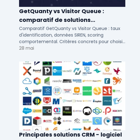
GetQuanty vs Visitor Queue :
comparatif de solutions
d'identification visiteurs B2B
Comparatif GetQuanty vs Visitor Queue : taux
d'identification, données SIREN, scoring
comportemental. Critères concrets pour choisir
votre solution de lead generation B2B en PME et
28 mai
ETI.
Principales solutions CRM - logiciel