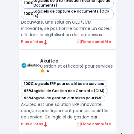
Logiciels de GED (Gestion Électronique de
100%
— voir DocuWare dans cette catégorie
Documents)
Logiciels de capture de documents (OCR
100%
— voir DocuWare dans cette catégorie
IA)
DocuWare, une solution GED/ECM
innovante, se positionne comme un acteur
clé dans la digitalisation des processus
d'entreprise. Son archivage sécurisé des
Plus d’infos
Fiche complète
documents constitue une fonctionnalité
essentielle, permettant de stocker de
manière protégée les documents des
Akuiteo
salariés dans un coffre-fort numér ...
Gestion et efficacité pour services
4
100%
Logiciels ERP pour sociétés de services
— voir Akuiteo dans cette catégorie
95%
Logiciel de Gestion des Contrats (CLM)
— voir Akuiteo dans cette catégorie
95%
Logiciel de gestion d'affaires pour PME
— voir Akuiteo dans cette catégorie
Akuiteo est une solution ERP innovante,
conçue spécifiquement pour les sociétés
de service. Ce logiciel de gestion par
affaires offre une plateforme complète
Plus d’infos
Fiche complète
pour la gestion commerciale,