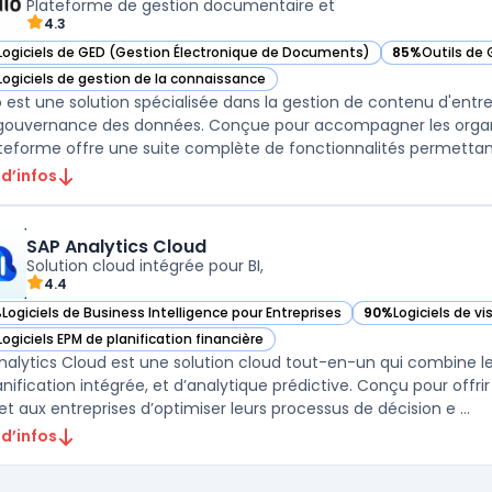
Plateforme de gestion documentaire et
4.3
Logiciels de GED (Gestion Électronique de Documents)
85%
Outils de
r Intalio dans cette catégorie
— voir Intalio 
Logiciels de gestion de la connaissance
r Intalio dans cette catégorie
io est une solution spécialisée dans la gestion de contenu d'entr
 gouvernance des données. Conçue pour accompagner les organ
ateforme offre une suite complète de fonctionnalités permettant 
 d’infos
SAP Analytics Cloud
Solution cloud intégrée pour BI,
4.4
%
Logiciels de Business Intelligence pour Entreprises
90%
Logiciels de v
ir SAP Analytics Cloud dans cette catégorie
— voir SAP Analyti
Logiciels EPM de planification financière
ir SAP Analytics Cloud dans cette catégorie
nalytics Cloud est une solution cloud tout-en-un qui combine les
anification intégrée, et d’analytique prédictive. Conçu pour offri
t aux entreprises d’optimiser leurs processus de décision e ...
 d’infos