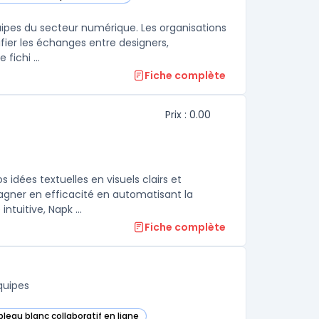
e catégorie
quipes du secteur numérique. Les organisations
ifier les échanges entre designers,
fichi ...
Fiche complète
Prix : 0.00
s idées textuelles en visuels clairs et
gagner en efficacité en automatisant la
uitive, Napk ...
Fiche complète
quipes
bleau blanc collaboratif en ligne