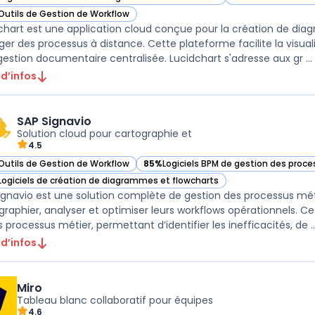
ir Lucidchart dans cette catégorie
— voir Lucidchart 
Outils de Gestion de Workflow
ir Lucidchart dans cette catégorie
chart est une application cloud conçue pour la création de diagr
ger des processus à distance. Cette plateforme facilite la visual
 gestion documentaire centralisée. Lucidchart s'adresse aux gr ...
 d’infos
SAP Signavio
Solution cloud pour cartographie et
4.5
Outils de Gestion de Workflow
85%
Logiciels BPM de gestion des proc
ir SAP Signavio dans cette catégorie
— voir SAP Signavio dans cette catégori
Logiciels de création de diagrammes et flowcharts
ir SAP Signavio dans cette catégorie
ignavio est une solution complète de gestion des processus méti
graphier, analyser et optimiser leurs workflows opérationnels. 
s processus métier, permettant d’identifier les inefficacités, de ..
 d’infos
Miro
Tableau blanc collaboratif pour équipes
4.6