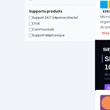
Supports produits
82%
— voi
Micro
Support 24/7 (réponse directe)
organ
Chat
du pa
Communauté
Plus
Support téléphonique