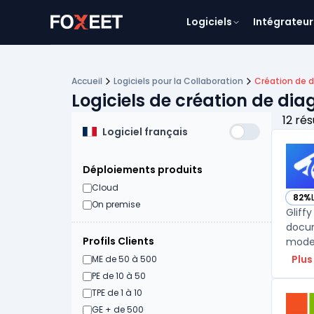
Logiciels
Intégrateur
Accueil
Logiciels pour la Collaboration
Création de
Logiciels de création de di
12 rés
Logiciel français
Déploiements produits
Cloud
82%
— voi
On premise
Gliff
docum
Profils Clients
mode 
Plus
ME de 50 à 500
PE de 10 à 50
TPE de 1 à 10
GE + de 500