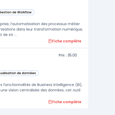
 Gestion de Workflow
dans cette catégorie
eprise, l’automatisation des processus métier
isations dans leur transformation numérique,
de str ...
Fiche complète
Prix : 35.00
isualisation de données
cs Cloud dans cette catégorie
 fonctionnalités de Business Intelligence (BI),
r une vision centralisée des données, cet outil
Fiche complète