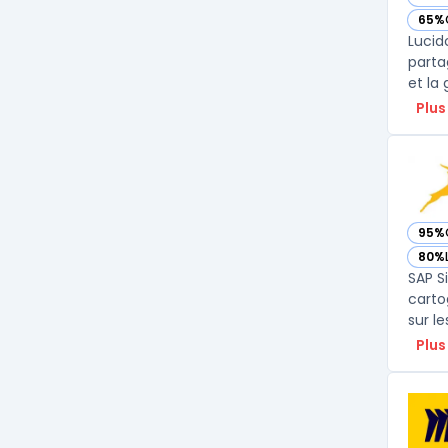
— vo
65%
— vo
Lucid
parta
et la
Plus
95%
— vo
80%
— vo
SAP S
carto
sur le
Plus