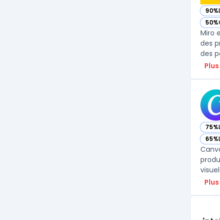
90%
— vo
50%
— vo
Miro 
des p
des po
Plus
75%
— vo
65%
— vo
Canva
produ
visue
Plus