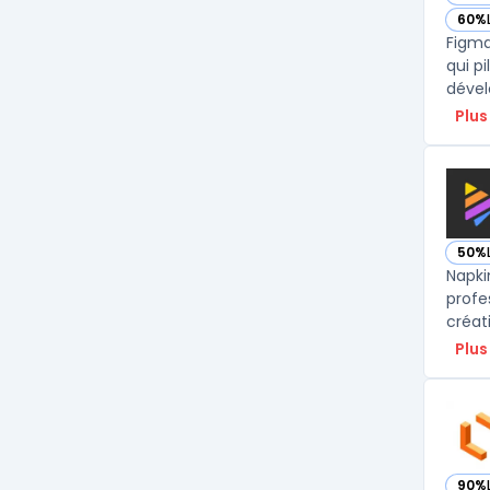
— vo
60%
— vo
Figma
qui p
dével
Plus
50%
— vo
Napkin
profe
créat
Plus
90%