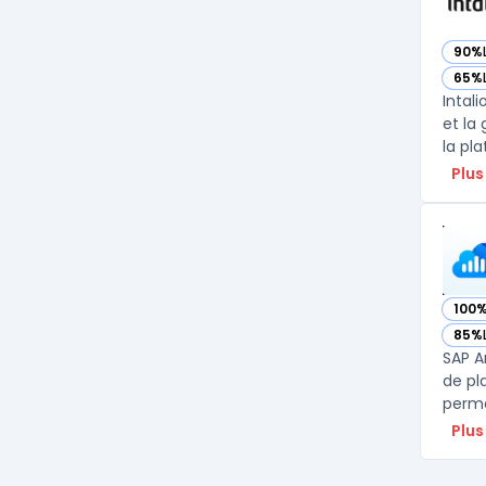
90%
— voi
65%
— voi
Intal
et la
la pl
Plus
100
— vo
85%
— vo
SAP A
de pl
perme
Plus