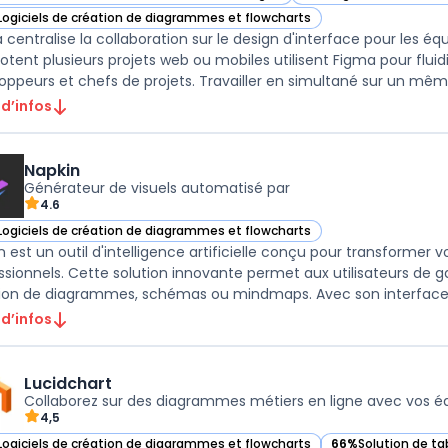
ir Figma dans cette catégorie
— voir Figma dans cett
Logiciels de création de diagrammes et flowcharts
ir Figma dans cette catégorie
 centralise la collaboration sur le design d'interface pour les é
ilotent plusieurs projets web ou mobiles utilisent Figma pour fluid
oppeurs et chefs de projets. Travailler en simultané sur un même 
 d’infos
Napkin
Générateur de visuels automatisé par
4.6
Logiciels de création de diagrammes et flowcharts
ir Napkin dans cette catégorie
 est un outil d'intelligence artificielle conçu pour transformer vo
ssionnels. Cette solution innovante permet aux utilisateurs de 
ion de diagrammes, schémas ou mindmaps. Avec son interface int
 d’infos
Lucidchart
Collaborez sur des diagrammes métiers en ligne avec vos é
4,5
Logiciels de création de diagrammes et flowcharts
66%
Solution de ta