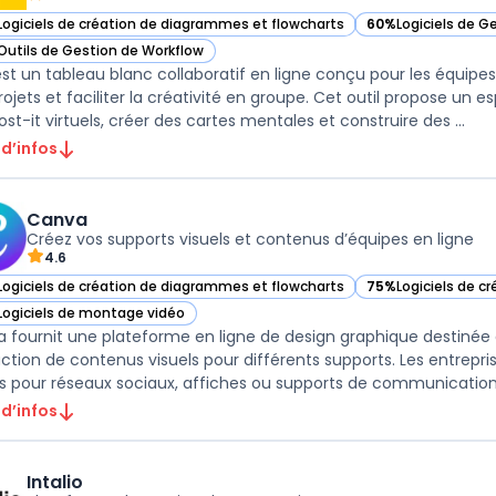
Logiciels de création de diagrammes et flowcharts
60%
Logiciels de G
ir Miro dans cette catégorie
— voir Miro dans c
Outils de Gestion de Workflow
ir Miro dans cette catégorie
est un tableau blanc collaboratif en ligne conçu pour les équipes
rojets et faciliter la créativité en groupe. Cet outil propose un 
st-it virtuels, créer des cartes mentales et construire des ...
 d’infos
Canva
Créez vos supports visuels et contenus d’équipes en ligne
4.6
Logiciels de création de diagrammes et flowcharts
75%
Logiciels de c
ir Canva dans cette catégorie
— voir Canva dans 
Logiciels de montage vidéo
ir Canva dans cette catégorie
 fournit une plateforme en ligne de design graphique destinée au
ction de contenus visuels pour différents supports. Les entrepri
ls pour réseaux sociaux, affiches ou supports de communication 
 d’infos
Intalio