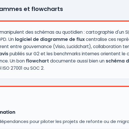
grammes et flowcharts
s manipulent des schémas au quotidien : cartographie d'un S
GPD. Un
logiciel de diagramme de flux
centralise ces repr
trent entre gouvernance (Visio, Lucidchart), collaboration te
avis
publiés sur G2 et les benchmarks internes orientent le c
ence. Un bon
flowchart
documente aussi bien un
schéma d'
el ISO 27001 ou SOC 2.
mation
 dépendances pour piloter les projets de refonte ou de migra