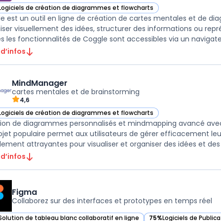
Logiciels de création de diagrammes et flowcharts
ir Coggle dans cette catégorie
e est un outil en ligne de création de cartes mentales et de dia
iser visuellement des idées, structurer des informations ou re
 d’infos
MindManager
cartes mentales et de brainstorming
4,6
Logiciels de création de diagrammes et flowcharts
ir MindManager dans cette catégorie
ion de diagrammes personnalisés et mindmapping avancé avec
ojet populaire permet aux utilisateurs de gérer efficacement leu
 d’infos
Figma
Collaborez sur des interfaces et prototypes en temps réel
Solution de tableau blanc collaboratif en ligne
75%
Logiciels de Public