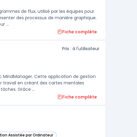
grammes de flux, utilisé par les équipes pour
présenter des processus de manière graphique.
Toutes les fonctionnalités de Coggle sont accessibles via un navigateur ...
Fiche complète
Prix : à l'utilisateur
 MindManager. Cette application de gestion
r travail en créant des cartes mentales
visuellement attrayantes pour visualiser et organiser des idées et des tâches. Grâce ...
Fiche complète
ation Assistée par Ordinateur