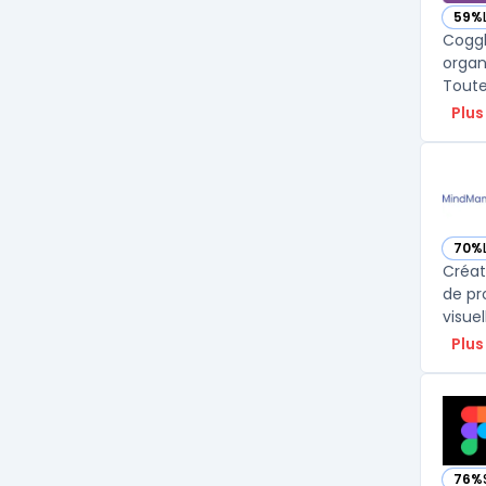
59%
— vo
Coggl
organ
Plus
70%
— vo
Créat
de pr
Plus
76%