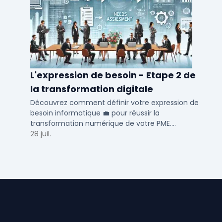
L'expression de besoin - Etape 2 de
la transformation digitale
Découvrez comment définir votre expression de
besoin informatique 💼 pour réussir la
transformation numérique de votre PME.
Optimisez vos processus métiers et RH avec nos
28 juil.
conseils.