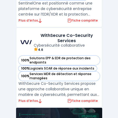
SentinelOne est positionné comme une
plateforme de cybersécurité entreprise
centrée sur l’EDR/XDR et la protection
endpoint. La solution agrège télémétrie et
Plus d’infos
Fiche complète
signaux comportementaux afin d’identifier
les menaces sur postes, serveurs et
WithSecure Co-Security
charges cloud, avec des capacités
Services
d’automatisation pour contenir ...
Cybersécurité collaborative
4.6
Solutions EPP & EDR de protection des
100%
— voir WithSecure Co-Security Services dans cette catégor
endpoints
100%
Logiciels SOAR de réponse aux incidents
— voir WithSecure Co-Security Services dans cette catégor
Services MDR de détection et réponse
100%
— voir WithSecure Co-Security Services dans cette catégor
managées
WithSecure Co-Security Services propose
une approche collaborative unique en
matière de cybersécurité, permettant aux
entreprises de travailler en partenariat avec
Plus d’infos
Fiche complète
des experts en sécurité pour renforcer leur
posture face aux menaces. Ce modèle de
sécurité partagée permet aux équipes