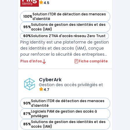
4.5
Solution ITDR de détection des menaces
100%
— voir Ping Identity dans cette catégorie
d'identité
Solutions de gestion des identités et des
95%
— voir Ping Identity dans cette catégorie
accès (IAM)
60%
Solutions ZTNA d'accès réseau Zero Trust
— voir Ping Identity dans cette catégorie
Ping Identity est une plateforme de gestion
des identités et des accès (IAM), conçue
pour renforcer la sécurité des entreprises
tout en simplifiant l'expérience utilisateur.
Plus d’infos
Fiche complète
Grâce à ses solutions, Ping Identity permet
une gestion centralisée des identités et
propose des fonctionnalités avancées
CyberArk
comm ...
Gestion des accès privilégiés et
4.7
Solution ITDR de détection des menaces
90%
— voir CyberArk dans cette catégorie
d'identité
Logiciels PAM de gestion des accès à
87%
— voir CyberArk dans cette catégorie
privilèges
Solutions de gestion des identités et des
85%
— voir CyberArk dans cette catégorie
accès (IAM)