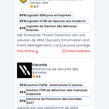
temps réel
4.7
80%
Logiciels SIEM pour entreprises
— voir SAP Enterprise Threat Detection (ETD) dans cette ca
65%
Logiciels SOAR de réponse aux incidents
— voir SAP Enterprise Threat Detection (ETD) dans cette ca
Logiciels de Gestion des Menaces
60%
— voir SAP Enterprise Threat Detection (ETD) dans cette ca
Internes
SAP Enterprise Threat Detection est une
solution de SIEM (Security Information and
Event Management) conçue pour protéger
les systèmes SAP des cybermenaces. Elle
Plus d’infos
Fiche complète
utilise une analyse en temps réel des
journaux d'événements (logs) pour
Varonis
détecter les comportements suspects et
Plateforme de sécurité des
identifier les anomalies av ...
données
4.6
95%
Solution DSPM : alternatives à Varonis
— voir Varonis dans cette catégorie
Solution ITDR de détection des menaces
95%
— voir Varonis dans cette catégorie
d'identité
Solutions de Protection des Données
90%
— voir Varonis dans cette catégorie
(DLP)
Varonis est une plateforme de data