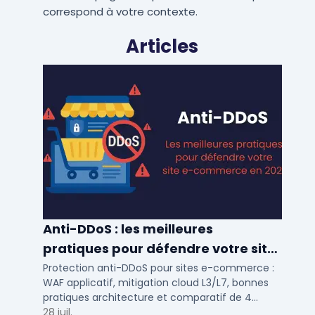
correspond à votre contexte.
Articles
Anti-DDoS : les meilleures
pratiques pour défendre votre site
e-commerce en 2025
Protection anti-DDoS pour sites e-commerce :
WAF applicatif, mitigation cloud L3/L7, bonnes
pratiques architecture et comparatif de 4
solutions testees par des DSI en 2025.
28 juil.