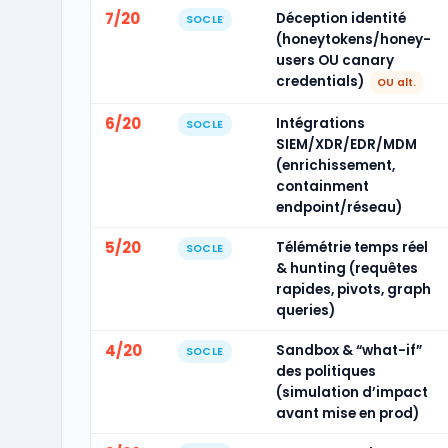
7/20
Déception identité
SOCLE
(honeytokens/honey-
users OU canary
credentials)
OU alt.
6/20
Intégrations
SOCLE
SIEM/XDR/EDR/MDM
(enrichissement,
containment
endpoint/réseau)
5/20
Télémétrie temps réel
SOCLE
& hunting (requêtes
rapides, pivots, graph
queries)
4/20
Sandbox & “what-if”
SOCLE
des politiques
(simulation d’impact
avant mise en prod)