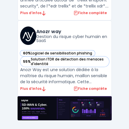
unifiée articulée autour de *trellix endpoint
security*, de l’*edr trellix* et de *trellix xdr*.
L’objectif est de détecter, enquêter et
Plus d’infos
Fiche complète
répondre aux menaces via la corrélation
des télémetries endpoint, réseau, cloud et
messagerie. La suite s’adresse aux or ...
Anozr way
Gestion du risque cyber humain en
SaaS
60%
Logiciel de sensibilisation phishing
— voir Anozr way dans cette catégorie
Solution ITDR de détection des menaces
55%
— voir Anozr way dans cette catégorie
d'identité
Anozr Way est une solution dédiée à la
maîtrise du risque humain, maillon sensible
de la sécurité informatique. Cette
plateforme utilise l'IA pour analyser
Plus d’infos
Fiche complète
l'exposition des employés sur le web. En
identifiant les données publiques, l'outil
réduit la surface d'attaque. Ce
positionnement répond aux en ...