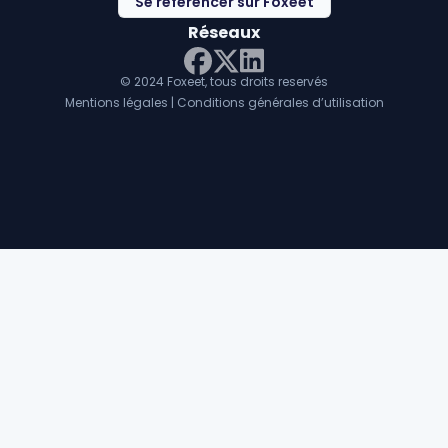
Se référencer sur Foxeet
Réseaux
© 2024 Foxeet, tous droits reservés
LinkedIn
Facebook
Twitter X
Mentions légales
|
Conditions générales d’utilisation