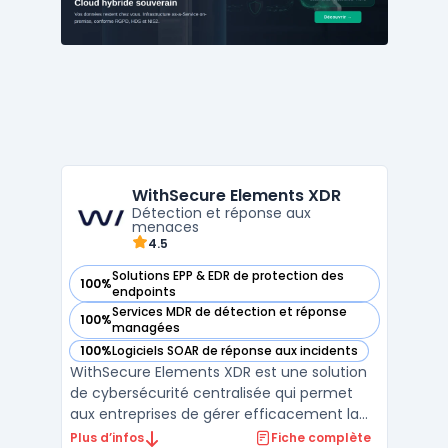
internes de béné ...
WithSecure Elements XDR
Détection et réponse aux
menaces
4.5
Solutions EPP & EDR de protection des
100%
— voir WithSecure Elements XDR dans cette catégorie
endpoints
Services MDR de détection et réponse
100%
— voir WithSecure Elements XDR dans cette catégorie
managées
100%
Logiciels SOAR de réponse aux incidents
— voir WithSecure Elements XDR dans cette catégorie
WithSecure Elements XDR est une solution
de cybersécurité centralisée qui permet
aux entreprises de gérer efficacement la
détection et réponse étendue (XDR). Ce
Plus d’infos
Fiche complète