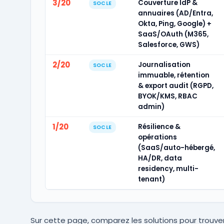
3/20
Couverture IdP &
SOCLE
annuaires (AD/Entra,
Okta, Ping, Google) +
SaaS/OAuth (M365,
Salesforce, GWS)
2/20
Journalisation
SOCLE
immuable, rétention
& export audit (RGPD,
BYOK/KMS, RBAC
admin)
1/20
Résilience &
SOCLE
opérations
(SaaS/auto-hébergé,
HA/DR, data
residency, multi-
tenant)
Sur cette page, comparez les solutions pour trouver