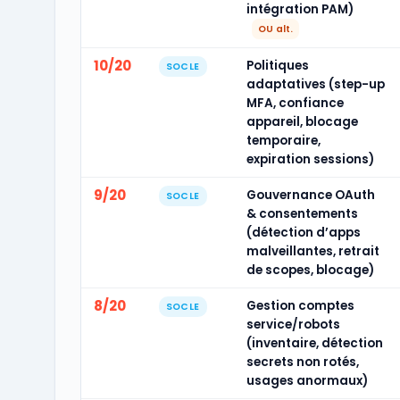
intégration PAM)
OU alt.
10/20
Politiques
SOCLE
adaptatives (step-up
MFA, confiance
appareil, blocage
temporaire,
expiration sessions)
9/20
Gouvernance OAuth
SOCLE
& consentements
(détection d’apps
malveillantes, retrait
de scopes, blocage)
8/20
Gestion comptes
SOCLE
service/robots
(inventaire, détection
secrets non rotés,
usages anormaux)