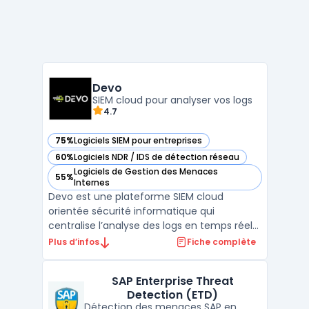
Devo
SIEM cloud pour analyser vos logs
4.7
75%
Logiciels SIEM pour entreprises
— voir Devo dans cette catégorie
60%
Logiciels NDR / IDS de détection réseau
— voir Devo dans cette catégorie
Logiciels de Gestion des Menaces
55%
— voir Devo dans cette catégorie
Internes
Devo est une plateforme SIEM cloud
orientée sécurité informatique qui
centralise l’analyse des logs en temps réel
et l’investigation à grande échelle. La
Plus d’infos
Fiche complète
solution agrège les événements de
multiples sources (applications, postes,
SAP Enterprise Threat
réseaux, SaaS) pour accélérer la détection
Detection (ETD)
des menaces et rationaliser ...
Détection des menaces SAP en