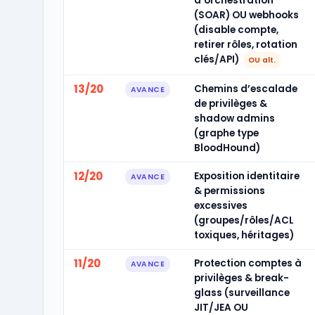
d’orchestration
(SOAR) OU webhooks
(disable compte,
retirer rôles, rotation
clés/API)
OU alt.
13/20
Chemins d’escalade
AVANCE
de privilèges &
shadow admins
(graphe type
BloodHound)
12/20
Exposition identitaire
AVANCE
& permissions
excessives
(groupes/rôles/ACL
toxiques, héritages)
11/20
Protection comptes à
AVANCE
privilèges & break-
glass (surveillance
JIT/JEA OU