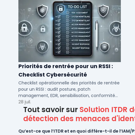
Priorités de rentrée pour un RSSI :
Checklist Cybersécurité
Checklist opérationnelle des priorités de rentrée
pour un RSSI : audit posture, patch
management, EDR, sensibilisation, conformité
NIS2 et plan de continuité.
28 juil.
Tout savoir sur
Solution ITDR d
détection des menaces d'ident
Qu’est-ce que l’ITDR et en quoi diffère-t-il de l’IAM