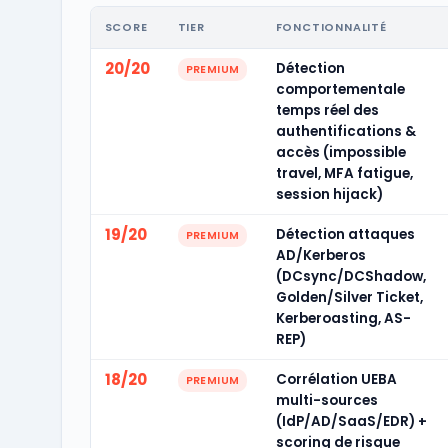
SCORE
TIER
FONCTIONNALITÉ
20/20
Détection
PREMIUM
comportementale
temps réel des
authentifications &
accès (impossible
travel, MFA fatigue,
session hijack)
19/20
Détection attaques
PREMIUM
AD/Kerberos
(DCsync/DCShadow,
Golden/Silver Ticket,
Kerberoasting, AS-
REP)
18/20
Corrélation UEBA
PREMIUM
multi-sources
(IdP/AD/SaaS/EDR) +
scoring de risque