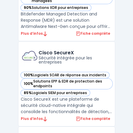
— voir Bitdefender Managed Detection and Services dans c
managées
90%
Solutions XDR pour entreprises
— voir Bitdefender Managed Detection and Services dans c
Bitdefender Managed Detection and
Response (MDR) est une solution
Antimalware Next-Gen conçue pour offrir
une prévention et une remédiation contre
Plus d’infos
Fiche complète
les cyberattaques 24h/24. Cette offre
repose sur les technologies de sécurité de
Bitdefender, intégrant un EDR intégré pour
Cisco SecureX
une protection renforcée. Ell ...
Sécurité intégrée pour les
entreprises
100%
Logiciels SOAR de réponse aux incidents
— voir Cisco SecureX dans cette catégorie
Solutions EPP & EDR de protection des
100%
— voir Cisco SecureX dans cette catégorie
endpoints
85%
Logiciels SIEM pour entreprises
— voir Cisco SecureX dans cette catégorie
Cisco SecureX est une plateforme de
sécurité cloud-native intégrale qui
consolide les fonctionnalités de détection,
d'enquête et de réponse en un seul et
Plus d’infos
Fiche complète
même environnement. Elle offre une
visibilité complète sur les menaces à