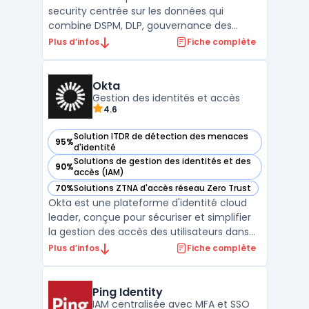
security centrée sur les données qui
combine DSPM, DLP, gouvernance des
accès et analyse d’activité pour réduire
Plus d’infos
Fiche complète
l’exposition des fichiers et des partages, sur
site et dans le cloud. L’outil cartographie les
permissions, identifie les menaces internes,
Okta
et automatis ...
Gestion des identités et accès
4.6
Solution ITDR de détection des menaces
95%
— voir Okta dans cette catégorie
d'identité
Solutions de gestion des identités et des
90%
— voir Okta dans cette catégorie
accès (IAM)
70%
Solutions ZTNA d'accès réseau Zero Trust
— voir Okta dans cette catégorie
Okta est une plateforme d'identité cloud
leader, conçue pour sécuriser et simplifier
la gestion des accès des utilisateurs dans
les environnements professionnels. Son
Plus d’infos
Fiche complète
offre repose principalement sur deux
modules : Customer Identity Cloud, qui
permet de gérer les identités clients et les
Ping Identity
autorisation ...
IAM centralisée avec MFA et SSO