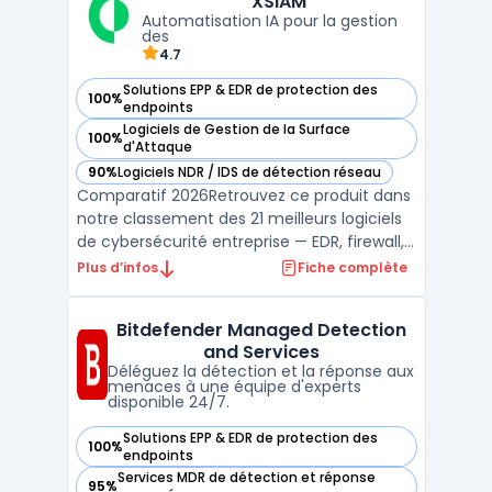
XSIAM
vise à réduire ...
Automatisation IA pour la gestion
des
4.7
Solutions EPP & EDR de protection des
100%
— voir Palo Alto Networks Cortex XSIAM dans cette catégori
endpoints
Logiciels de Gestion de la Surface
100%
— voir Palo Alto Networks Cortex XSIAM dans cette catégori
d'Attaque
90%
Logiciels NDR / IDS de détection réseau
— voir Palo Alto Networks Cortex XSIAM dans cette catégori
Comparatif 2026Retrouvez ce produit dans
notre classement des 21 meilleurs logiciels
de cybersécurité entreprise — EDR, firewall,
SIEM, XDR. ...
Plus d’infos
Fiche complète
Bitdefender Managed Detection
and Services
Déléguez la détection et la réponse aux
menaces à une équipe d'experts
disponible 24/7.
Solutions EPP & EDR de protection des
100%
— voir Bitdefender Managed Detection and Services dans c
endpoints
Services MDR de détection et réponse
95%