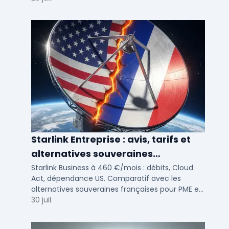
Starlink Entreprise : avis, tarifs et
alternatives souveraines
françaises 2026
Starlink Business à 460 €/mois : débits, Cloud
Act, dépendance US. Comparatif avec les
alternatives souveraines françaises pour PME et
ETI multi-sites. Avis terrain et critères de choix
30 juil.
DSI.