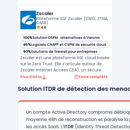
logiciel offre une protection complète
contre les menaces avancées en
Zscaler
combinant plusieurs couches de sécurité,
Plateforme SSE Zscaler (SWG, ZTNA,
telles que l'analyse comport ...
CASB)
4.5
100%
Solution DSPM : alternatives à Varonis
— voir Zscaler dans cette catégorie
95%
Logiciels CNAPP et CSPM de sécurité cloud
— voir Zscaler dans cette catégorie
90%
Solutions de firewall pour entreprises
— voir Zscaler dans cette catégorie
Zscaler est une plateforme SSE cloud basée
sur le Zero Trust. Elle s’articule autour de
Zscaler Internet Access (ZIA), un secure
web gateway cloud opéré en proxy cloud
Plus d’infos
Fiche complète
pour sécuriser l’accès web et SaaS, et de
Solution ITDR de détection des menac
fonctions CASB cloud pour le contrôle et la
protection des données. L’architecture en
prox ...
Un compte Active Directory compromis débloq
moyenne 48h de reconstruction et paralyse la pa
les accès SaaS. L'
ITDR
(Identity Threat Detecti