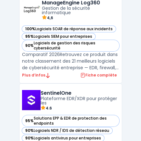
ManageEngine Log360
travers les différents points de contrôle,
Gestion de la sécurité
tout en aidant les équipes de ...
informatique
4,6
100%
Logiciels SOAR de réponse aux incidents
— voir ManageEngine Log360 dans cette catégorie
95%
Logiciels SIEM pour entreprises
— voir ManageEngine Log360 dans cette catégorie
Logiciels de gestion des risques
90%
— voir ManageEngine Log360 dans cette catégorie
cybersécurité
Comparatif 2026Retrouvez ce produit dans
notre classement des 21 meilleurs logiciels
de cybersécurité entreprise — EDR, firewall,
SIEM, XDR. ...
Plus d’infos
Fiche complète
SentinelOne
Plateforme EDR/XDR pour protéger
les
4.6
Solutions EPP & EDR de protection des
95%
— voir SentinelOne dans cette catégorie
endpoints
90%
Logiciels NDR / IDS de détection réseau
— voir SentinelOne dans cette catégorie
90%
Logiciels antivirus pour entreprises
— voir SentinelOne dans cette catégorie