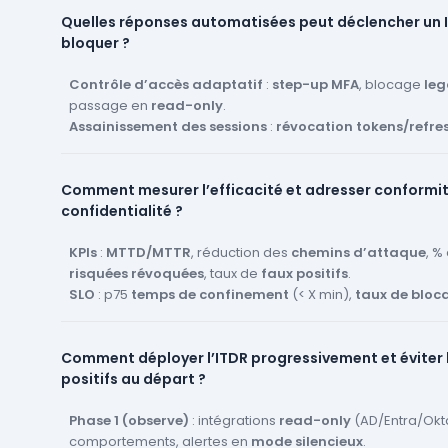
SIEM/EDR
: corrélation
auth + endpoint
(exfiltration de cr
Quelles réponses automatisées peut déclencher un 
mémoire, vol de cookie/session).
bloquer ?
PAM & bastion
: sessions privilégiées, commandes sensib
temporaires.
Métadonnées RH/JML
Contrôle d’accès adaptatif
: départs non révoqués,
:
step-up MFA
, blocage
comptes o
leg
privilèges hérités.
passage en
read-only
.
Graphes d’exposition
Assainissement des sessions
: cartographie des
:
révocation tokens/refre
chemins d’att
radius
reset de mot de passe
.
guidé.
Confinement
:
désactivation temporaire
d’un compte, 
Comment mesurer l’efficacité et adresser conformi
OAuth
suspecte,
rotation
clés/secrets.
confidentialité ?
Orchestration
:
isolation machine via EDR
, ticket
SOAR/
Security Champion
.
Remédiation durable
KPIs
:
MTTD/MTTR
, réduction des
: création de
chemins d’attaque
règles CA
, durcisse
, %
ajusté, suppression de
risquées révoquées
, taux de
droits hérités
faux positifs
.
.
SLO
: p75
temps de confinement
(< X min),
taux de bloc
friction excessive.
Conformité
: traces d’audit (
qui/quand/quoi
), séparati
Comment déployer l’ITDR progressivement et éviter 
couverture
NIS2/ISO 27001/SOC 2
.
positifs au départ ?
Confidentialité
:
minimisation PII
,
pseudonymisation
,
DPA et
registre de traitement
.
Gouvernance
Phase 1 (observe)
: comité
: intégrations
Sec/IT/RH
read-only
mensuel,
(AD/Entra/Okt
cartes de ri
application, exercices
comportements, alertes en
table-top
mode silencieux
sur scénarios identitaire
.