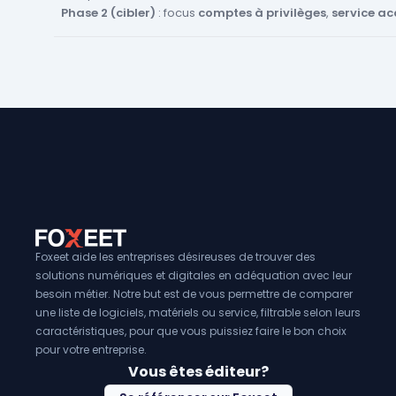
Phase 2 (cibler)
: focus
comptes à privilèges
,
service a
administratifs
; activer les
playbooks approuvés
.
Phase 3 (automatiser)
: réponses
conditionnelles
(seuil
sensibilité app),
Human-in-the-loop
pour actions destru
Phase 4 (étendre)
: couverture
SaaS/IaaS
, intégration
S
place et revues hebdo.
Hygiène
: politique
JML
, rotation secrets,
tags “crown jew
privilèges
mensuelles
.
Foxeet aide les entreprises désireuses de trouver des
solutions numériques et digitales en adéquation avec leur
besoin métier. Notre but est de vous permettre de comparer
une liste de logiciels, matériels ou service, filtrable selon leurs
caractéristiques, pour que vous puissiez faire le bon choix
pour votre entreprise.
Vous êtes éditeur?