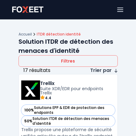
Ouver
Accueil
ITDR détection identité
Solution ITDR de détection des
menaces d'identité
Filtres
17 résultats
Trier par
Trellix
Suite XDR/EDR pour endpoints
Trellix
4.4
Solutions EPP & EDR de protection des
100%
— voir Trellix dans cette catégorie
endpoints
Solution ITDR de détection des menaces
50%
— voir Trellix dans cette catégorie
d'identité
Trellix propose une plateforme de sécurité