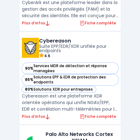
CyberArk est une plateforme leader dans la
gestion des accès privilégiés (PAM) et la
sécurité des identités. Elle est conçue pour
protéger les comptes sensibles, qu'il
Plus d’infos
Fiche complète
s'agisse d'identités humaines ou de
machines, contre les cyberattaques
Cybereason
sophistiquées. Avec sa solution Privileged
Suite EPP/EDR/XDR unifiée pour
Access Manager, Cy ...
endpoints
4.6
Services MDR de détection et réponse
90%
— voir Cybereason dans cette catégorie
managées
Solutions EPP & EDR de protection des
85%
— voir Cybereason dans cette catégorie
endpoints
80%
Solutions XDR pour entreprises
— voir Cybereason dans cette catégorie
Cybereason est une plateforme XDR
orientée opérations qui unifie NGAV/EPP,
EDR et corrélation multi-télémétries pour la
sécurité endpoint. L’agent unique collecte
Plus d’infos
Fiche complète
et relie les signaux, alimente des vues
d’investigation et déclenche des actions de
Palo Alto Networks Cortex
remédiation. L’approche cybereason xdr