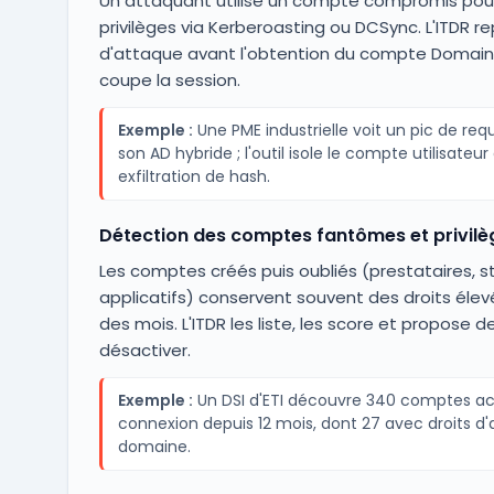
Un attaquant utilise un compte compromis pour
privilèges via Kerberoasting ou DCSync. L'ITDR r
d'attaque avant l'obtention du compte Domain
coupe la session.
Exemple :
Une PME industrielle voit un pic de req
son AD hybride ; l'outil isole le compte utilisateu
exfiltration de hash.
Détection des comptes fantômes et privil
Les comptes créés puis oubliés (prestataires, st
applicatifs) conservent souvent des droits éle
des mois. L'ITDR les liste, les score et propose de
désactiver.
Exemple :
Un DSI d'ETI découvre 340 comptes act
connexion depuis 12 mois, dont 27 avec droits d'
domaine.