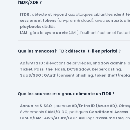
l’EDR/XDR ?
ITDR
: détecte et
répond
aux attaques ciblant les
identité
sessions et tokens
(on-prem & cloud), avec
contextuali
playbooks
dédiés.
IAM
: gère le
cycle de vie
(JML), l’authentification et l’autor
PAM
: sécurise et trace les
comptes à privilèges
et leurs 
EDR/XDR
: centré
terminaux/charges de travail
; l’ITDR
Quelles menaces l’ITDR détecte-t-il en priorité ?
identité
et s’intègre aux autres.
Ensemble, ils forment une
défense en profondeur
: IAM/P
ITDR (détection/réponse), EDR/XDR (contenant/isolations)
AD/Entra ID
: élévations de privilèges,
shadow admins
,
G
Ticket
,
Pass-the-Hash
,
DCShadow
,
Kerberoasting
.
SaaS/SSO
:
OAuth/consent phishing
,
token theft/repl
d’
applications malveillantes
.
Auth
:
password spraying
,
credential stuffing
,
MFA fat
Quelles sources et signaux alimente un ITDR ?
bombing
,
impossible travel
, anomalies de géo/heure/dis
Comptes non-humains
: abus de
service accounts
,
API
exposés, sur-privilèges et absence de rotation.
Annuaire & SSO
: journaux
AD/Entra ID (Azure AD)
,
Okta
Mouvements latéraux
événements
SAML/OIDC
: enchaînement de
, politiques
Conditional Access
chemins d’att
.
(ex. de compte à faible privilège → admin de domaine).
Cloud/IAM
:
AWS/Azure/GCP IAM
, logs d’
assume role
, c
délégations, politiques modifiées.