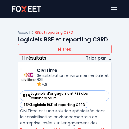
Ouver
Accueil
RSE et reporting CSRD
Logiciels RSE et reporting CSRD
Filtres
11 résultats
Trier par
CiviTime
Sensibilisation environnementale et
RSE
4.5
Logiciels d'engagement RSE des
55%
— voir CiviTime dans cette catégorie
collaborateurs
45%
Logiciels RSE et reporting CSRD
— voir CiviTime dans cette catégorie
CiviTime est une solution spécialisée dans
la sensibilisation environnementale en
entreprise, axée sur l'engagement des