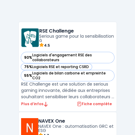
RSE Challenge
Serious game pour la sensibilisation
à
4.5
Logiciels d'engagement RSE des
90%
— voir RSE Challenge dans cette catégorie
collaborateurs
75%
Logiciels RSE et reporting CSRD
— voir RSE Challenge dans cette catégorie
Logiciels de bilan carbone et empreinte
55%
— voir RSE Challenge dans cette catégorie
CO2
RSE Challenge est une solution de serious
gaming innovante, dédiée aux entreprises
souhaitant sensibiliser leurs collaborateurs à
la réduction de l'empreinte carbone et à
Plus d’infos
Fiche complète
l'engagement environnemental. Ce serious
game permet de combiner la gamification
NAVEX One
avec la Responsabilité Sociétale des
NAVEX One : automatisation GRC et
Entreprises ...
ESG