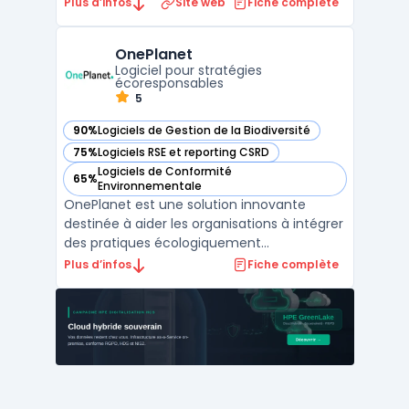
collaborateurs dans des pratiques plus
Plus d’infos
Site web
Fiche complète
respectueuses de l'environnement. Ce
logiciel accompagne les entreprises dans la
OnePlanet
mise en place d'initiatives de
Logiciel pour stratégies
développement durable en leur ...
écoresponsables
5
90%
Logiciels de Gestion de la Biodiversité
— voir OnePlanet dans cette catégorie
75%
Logiciels RSE et reporting CSRD
— voir OnePlanet dans cette catégorie
Logiciels de Conformité
65%
— voir OnePlanet dans cette catégorie
Environnementale
OnePlanet est une solution innovante
destinée à aider les organisations à intégrer
des pratiques écologiquement
responsables. Elle fournit des outils
Plus d’infos
Fiche complète
essentiels pour évaluer, planifier et mettre
en œuvre des initiatives durables, afin
d'atteindre des objectifs
environnementaux.L'interface de OnePlan ...