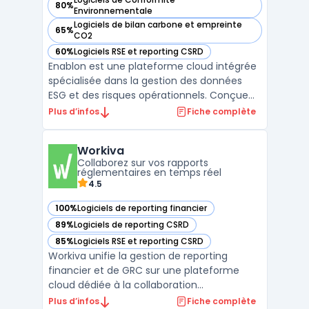
80%
— voir Enablon dans cette catégorie
Environnementale
Logiciels de bilan carbone et empreinte
65%
— voir Enablon dans cette catégorie
CO2
60%
Logiciels RSE et reporting CSRD
— voir Enablon dans cette catégorie
Enablon est une plateforme cloud intégrée
spécialisée dans la gestion des données
ESG et des risques opérationnels. Conçue
pour centraliser la collecte, le suivi et
Plus d’infos
Fiche complète
l'analyse des informations
environnementales, sociales et de
Workiva
gouvernance, Enablon permet aux
Collaborez sur vos rapports
entreprises de se conformer aux normes
réglementaires en temps réel
mon ...
4.5
100%
Logiciels de reporting financier
— voir Workiva dans cette catégorie
89%
Logiciels de reporting CSRD
— voir Workiva dans cette catégorie
85%
Logiciels RSE et reporting CSRD
— voir Workiva dans cette catégorie
Workiva unifie la gestion de reporting
financier et de GRC sur une plateforme
cloud dédiée à la collaboration
documentaire, à la traçabilité des données
Plus d’infos
Fiche complète