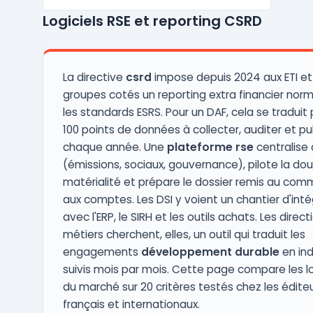
et à la conformité. Les organisations
Logiciels RSE et reporting CSRD
confrontées à la multiplication des
déclarations réglementaires consolident
leurs flux financiers, extra-fina ...
La directive
csrd
impose depuis 2024 aux ETI et
groupes cotés un reporting extra financier nor
les standards ESRS. Pour un DAF, cela se traduit 
100 points de données à collecter, auditer et pu
chaque année. Une
plateforme rse
centralise 
(émissions, sociaux, gouvernance), pilote la do
matérialité et prépare le dossier remis au comm
aux comptes. Les DSI y voient un chantier d'inté
avec l'ERP, le SIRH et les outils achats. Les direct
métiers cherchent, elles, un outil qui traduit les
engagements
développement durable
en ind
suivis mois par mois. Cette page compare les lo
du marché sur 20 critères testés chez les édite
français et internationaux.