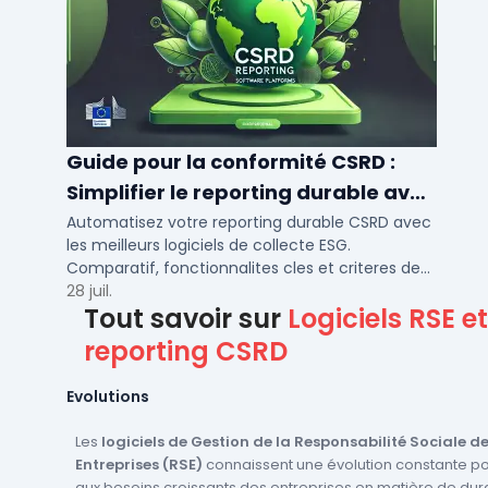
Guide pour la conformité CSRD :
Simplifier le reporting durable avec
des logiciels automatisés
Automatisez votre reporting durable CSRD avec
les meilleurs logiciels de collecte ESG.
Comparatif, fonctionnalites cles et criteres de
choix pour PME et ETI en 2026.
28 juil.
Tout savoir sur
Logiciels RSE et
reporting CSRD
Evolutions
Les
logiciels de Gestion de la Responsabilité Sociale d
Entreprises (RSE)
connaissent une évolution constante p
aux besoins croissants des entreprises en matière de dura