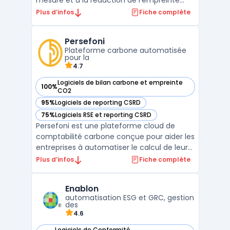
mesure et à la réduction de l’empreinte
carbone des entreprises. Elle s’intègre
Plus d’infos
Fiche complète
facilement aux outils de gestion existants
pour collecter automatiquement des
Persefoni
données variées (consommation
Plateforme carbone automatisée
énergétique, déplacements, etc.), perm ...
pour la
4.7
Logiciels de bilan carbone et empreinte
100%
— voir Persefoni dans cette catégorie
CO2
95%
Logiciels de reporting CSRD
— voir Persefoni dans cette catégorie
75%
Logiciels RSE et reporting CSRD
— voir Persefoni dans cette catégorie
Persefoni est une plateforme cloud de
comptabilité carbone conçue pour aider les
entreprises à automatiser le calcul de leur
empreinte carbone et à se conformer aux
Plus d’infos
Fiche complète
normes environnementales comme le GHG
Protocol et la CSRD. Grâce à une interface
Enablon
intuitive, la plateforme permet de suivre les
automatisation ESG et GRC, gestion
émission ...
des
4.6
Logiciels de Conformité