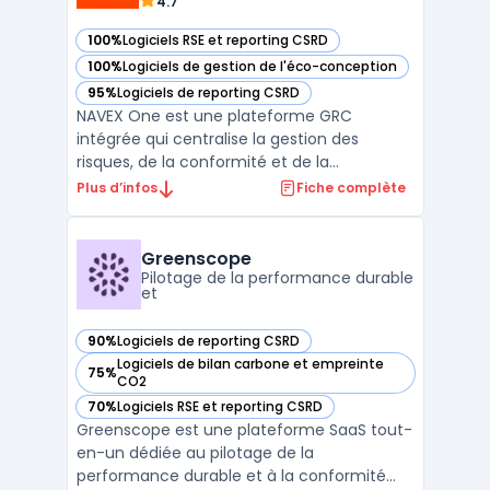
4.7
100%
Logiciels RSE et reporting CSRD
— voir NAVEX One dans cette catégorie
100%
Logiciels de gestion de l'éco-conception
— voir NAVEX One dans cette catégorie
95%
Logiciels de reporting CSRD
— voir NAVEX One dans cette catégorie
NAVEX One est une plateforme GRC
intégrée qui centralise la gestion des
risques, de la conformité et de la
gouvernance. Avec un large éventail
Plus d’infos
Fiche complète
d'outils, NAVEX One simplifie la gestion des
processus réglementaires, des risques et
des obligations de conformité pour les
Greenscope
entreprises de toute taille. En ...
Pilotage de la performance durable
et
90%
Logiciels de reporting CSRD
— voir Greenscope dans cette catégorie
Logiciels de bilan carbone et empreinte
75%
— voir Greenscope dans cette catégorie
CO2
70%
Logiciels RSE et reporting CSRD
— voir Greenscope dans cette catégorie
Greenscope est une plateforme SaaS tout-
en-un dédiée au pilotage de la
performance durable et à la conformité