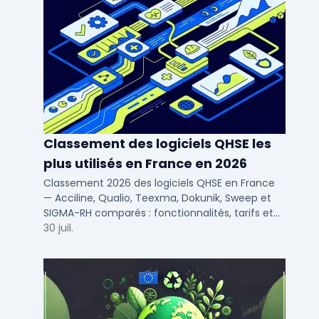
Classement des logiciels QHSE les
plus utilisés en France en 2026
Classement 2026 des logiciels QHSE en France
— Acciline, Qualio, Teexma, Dokunik, Sweep et
SIGMA-RH comparés : fonctionnalités, tarifs et
déploiement SaaS pour PME et ETI.
30 juil.