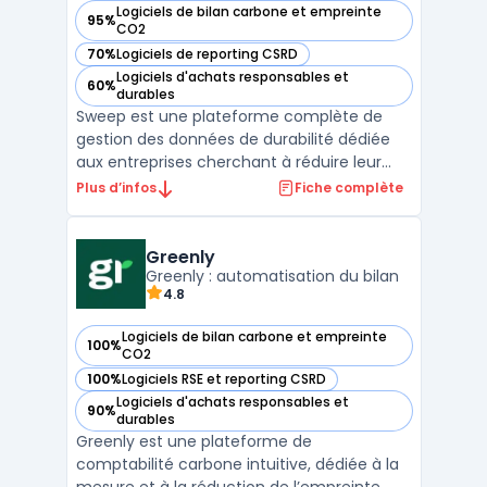
Logiciels de bilan carbone et empreinte
95%
— voir Sweep dans cette catégorie
CO2
70%
Logiciels de reporting CSRD
— voir Sweep dans cette catégorie
Logiciels d'achats responsables et
60%
— voir Sweep dans cette catégorie
durables
Sweep est une plateforme complète de
gestion des données de durabilité dédiée
aux entreprises cherchant à réduire leur
empreinte carbone tout en se conformant
Plus d’infos
Fiche complète
aux régulations environnementales. Ce
logiciel facilite la collecte et l'analyse des
émissions carbone, couvrant à la fois les
Greenly
émissions dire ...
Greenly : automatisation du bilan
4.8
Logiciels de bilan carbone et empreinte
100%
— voir Greenly dans cette catégorie
CO2
100%
Logiciels RSE et reporting CSRD
— voir Greenly dans cette catégorie
Logiciels d'achats responsables et
90%
— voir Greenly dans cette catégorie
durables
Greenly est une plateforme de
comptabilité carbone intuitive, dédiée à la