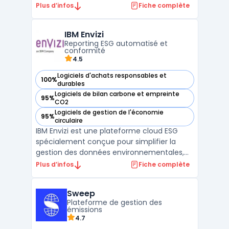
réglementaire ESG. Elle automatise la
Plus d’infos
Fiche complète
collecte et l’analyse des données extra-
financières, simplifiant ainsi les projets de
IBM Envizi
conformité comme la CSRD et SFDR. Avec
Reporting ESG automatisé et
des outils avancés tels que ...
conformité
4.5
Logiciels d'achats responsables et
100%
— voir IBM Envizi dans cette catégorie
durables
Logiciels de bilan carbone et empreinte
95%
— voir IBM Envizi dans cette catégorie
CO2
Logiciels de gestion de l'économie
95%
— voir IBM Envizi dans cette catégorie
circulaire
IBM Envizi est une plateforme cloud ESG
spécialement conçue pour simplifier la
gestion des données environnementales,
sociales et de gouvernance (ESG). Avec
Plus d’infos
Fiche complète
une intégration complète de cadres tels
que le GRI, le TCFD et la nouvelle CSRD,
Sweep
Envizi automatise la collecte de plus de 500
Plateforme de gestion des
types de données, ...
émissions
4.7