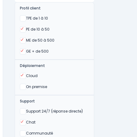
Profil client
Oui
TPE de 1 à 10
Oui
PE de 10 à 50
Oui
ME de 50 à 500
Oui
GE + de 500
Déploiement
Oui
Cloud
Oui
On premise
Support
Non
Support 24/7 (réponse directe)
Oui
Chat
Non
Communauté