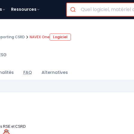
s
Ressources
reporting CSRD
NAVEX One
Logiciel
ESG
nalités
FAQ
Alternatives
ns RSE et CSRD
100