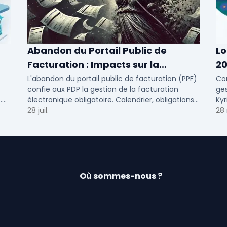
Abandon du Portail Public de
Lo
Facturation : Impacts sur la
20
Facturation Électronique
ET
L'abandon du portail public de facturation (PPF)
Com
confie aux PDP la gestion de la facturation
ges
Obligatoire
.
électronique obligatoire. Calendrier, obligations
Kyr
 en
et solutions pour TPE, PME et ETI.
28 juil.
con
28
Où sommes-nous ?