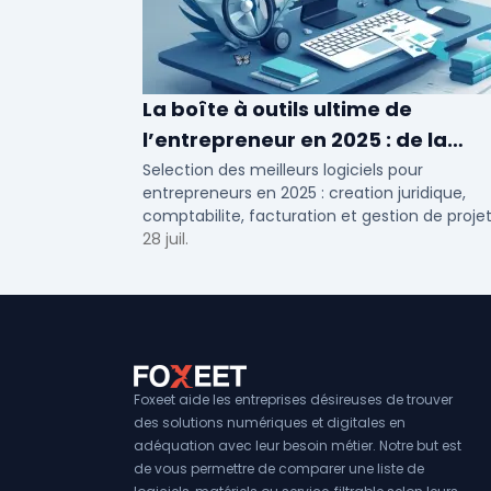
La boîte à outils ultime de
l’entrepreneur en 2025 : de la
création à la gestion
Selection des meilleurs logiciels pour
entrepreneurs en 2025 : creation juridique,
comptabilite, facturation et gestion de projet
Outils adaptes aux TPE, PME et independants
28 juil.
France.
Foxeet aide les entreprises désireuses de trouver
des solutions numériques et digitales en
adéquation avec leur besoin métier. Notre but est
de vous permettre de comparer une liste de