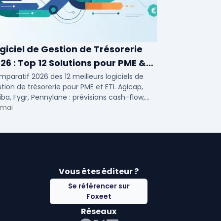
giciel de Gestion de Trésorerie
26 : Top 12 Solutions pour PME &
I
paratif 2026 des 12 meilleurs logiciels de
tion de trésorerie pour PME et ETI. Agicap,
iba, Fygr, Pennylane : prévisions cash-flow,
solidation bancaire, tarifs et avis.
 mai
Vous êtes éditeur ?
Se référencer sur
Foxeet
Réseaux