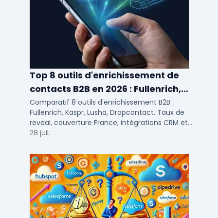
Top 8 outils d'enrichissement de
contacts B2B en 2026 : Fullenrich,
Kaspr, Lusha...
Comparatif 8 outils d'enrichissement B2B :
Fullenrich, Kaspr, Lusha, Dropcontact. Taux de
reveal, couverture France, intégrations CRM et
tarifs testés pour SDR et commerciaux PME/ETI.
28 juil.