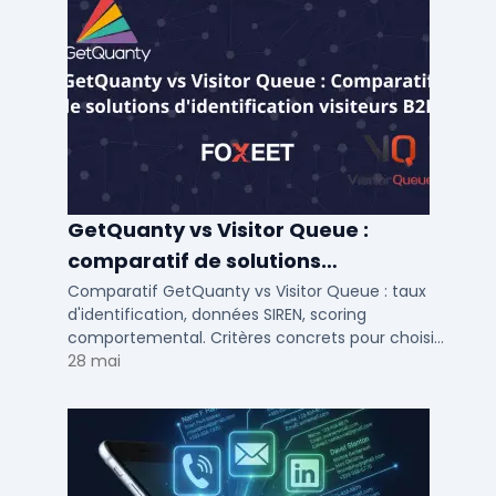
GetQuanty vs Visitor Queue :
comparatif de solutions
d'identification visiteurs B2B
Comparatif GetQuanty vs Visitor Queue : taux
d'identification, données SIREN, scoring
comportemental. Critères concrets pour choisir
votre solution de lead generation B2B en PME et
28 mai
ETI.