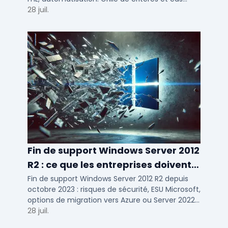
d'usage par taille d'entreprise.
28 juil.
Fin de support Windows Server 2012
R2 : ce que les entreprises doivent
savoir
Fin de support Windows Server 2012 R2 depuis
octobre 2023 : risques de sécurité, ESU Microsoft,
options de migration vers Azure ou Server 2022
pour TPE, PME et ETI.
28 juil.