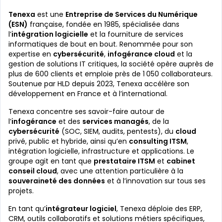
Tenexa
est une
Entreprise de Services du Numérique
(ESN)
française, fondée en 1985, spécialisée dans
l’
intégration logicielle
et la fourniture de services
informatiques de bout en bout. Renommée pour son
expertise en
cybersécurité
,
infogérance cloud
et la
gestion de solutions IT critiques, la société opère auprès de
plus de 600 clients et emploie près de 1 050 collaborateurs.
Soutenue par HLD depuis 2023, Tenexa accélère son
développement en France et à l’international.
Tenexa concentre ses savoir-faire autour de
l’
infogérance
et des
services managés
, de la
cybersécurité
(SOC, SIEM, audits, pentests), du
cloud
privé, public et hybride, ainsi qu’en
consulting ITSM
,
intégration logicielle, infrastructure et applications. Le
groupe agit en tant que
prestataire ITSM
et
cabinet
conseil cloud
, avec une attention particulière à la
souveraineté des données
et à l’innovation sur tous ses
projets.
En tant qu’
intégrateur logiciel
, Tenexa déploie des ERP,
CRM, outils collaboratifs et solutions métiers spécifiques,