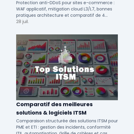
e-commerce en 2025
Protection anti-DDoS pour sites e-commerce :
WAF applicatif, mitigation cloud L3/L7, bonnes
pratiques architecture et comparatif de 4
solutions testees par des DSI en 2025.
28 juil.
Comparatif des meilleures
solutions & logiciels ITSM
Comparaison structurée des solutions ITSM pour
PME et ETI : gestion des incidents, conformité
ITIL, automatisation. Grille de critères et cas