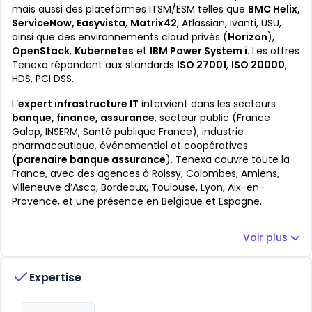
mais aussi des plateformes ITSM/ESM telles que
BMC Helix,
ServiceNow, Easyvista
,
Matrix42
, Atlassian, Ivanti, USU,
ainsi que des environnements cloud privés (
Horizon
),
OpenStack
,
Kubernetes
et
IBM Power System i
. Les offres
Tenexa répondent aux standards
ISO 27001
,
ISO 20000
,
HDS, PCI DSS.
L’
expert infrastructure IT
intervient dans les secteurs
banque, finance, assurance
, secteur public (France
Galop, INSERM, Santé publique France), industrie
pharmaceutique, événementiel et coopératives
(
parenaire banque assurance
). Tenexa couvre toute la
France, avec des agences à Roissy, Colombes, Amiens,
Villeneuve d’Ascq, Bordeaux, Toulouse, Lyon, Aix-en-
Provence, et une présence en Belgique et Espagne.
Voir plus
Expertise