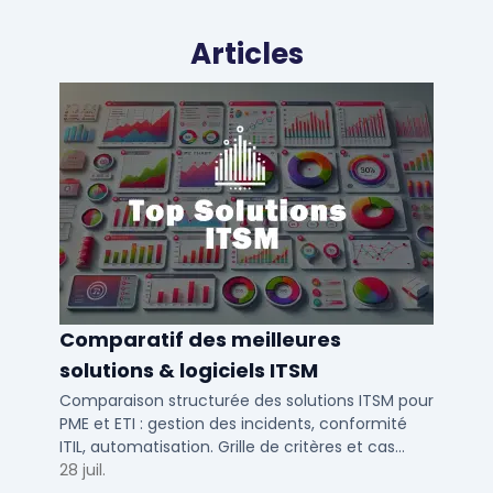
Articles
Comparatif des meilleures
solutions & logiciels ITSM
Comparaison structurée des solutions ITSM pour
PME et ETI : gestion des incidents, conformité
ITIL, automatisation. Grille de critères et cas
d'usage par taille d'entreprise.
28 juil.