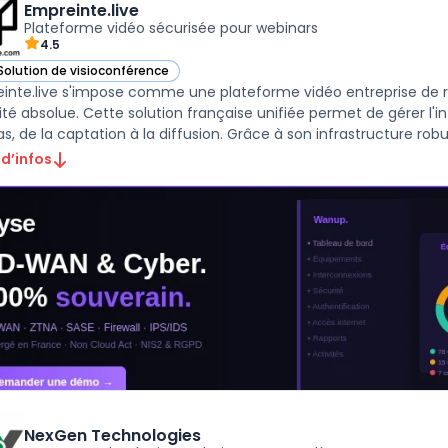
Empreinte.live
Plateforme vidéo sécurisée pour webinars
4.5
Solution de visioconférence
ir Empreinte.live dans cette catégorie
inte.live s'impose comme une plateforme vidéo entreprise de r
ité absolue. Cette solution française unifiée permet de gérer l'i
, de la captation à la diffusion. Grâce à son infrastructure robuste
 d’infos
NexGen Technologies