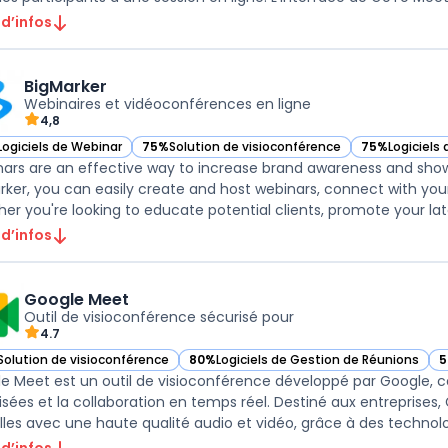
 d’infos
BigMarker
Webinaires et vidéoconférences en ligne
4,8
Logiciels de Webinar
75%
Solution de visioconférence
75%
Logiciels
ir BigMarker dans cette catégorie
— voir BigMarker dans cette catégorie
— voir BigMar
ars are an effective way to increase brand awareness and showca
rker, you can easily create and host webinars, connect with yo
er you're looking to educate potential clients, promote your lates
 d’infos
Google Meet
Outil de visioconférence sécurisé pour
4.7
Solution de visioconférence
80%
Logiciels de Gestion de Réunions
5
ir Google Meet dans cette catégorie
— voir Google Meet dans cette catégorie
—
e Meet est un outil de visioconférence développé par Google, con
isées et la collaboration en temps réel. Destiné aux entreprises
elles avec une haute qualité audio et vidéo, grâce à des technolog