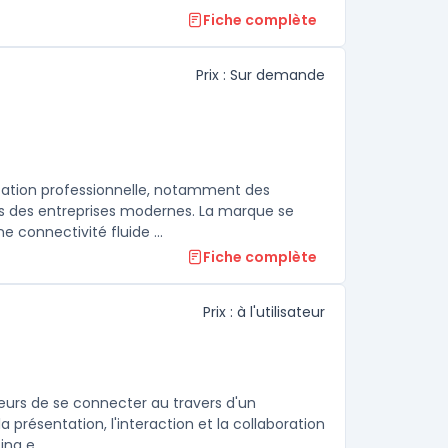
Fiche complète
Prix : Sur demande
tion professionnelle, notamment des
ns des entreprises modernes. La marque se
distingue par ses appareils VoIP de haute qualité, conçus pour offrir une connectivité fluide ...
Fiche complète
Prix : à l'utilisateur
e
eurs de se connecter au travers d'un
a présentation, l'interaction et la collaboration
ng e ...