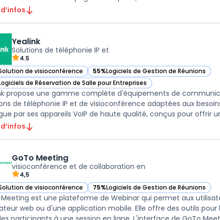
 d’infos
Yealink
Solutions de téléphonie IP et
4.5
Solution de visioconférence
55%
Logiciels de Gestion de Réunions
r Yealink dans cette catégorie
— voir Yealink dans cette catégorie
Logiciels de Réservation de Salle pour Entreprises
r Yealink dans cette catégorie
nk propose une gamme complète d'équipements de communica
ions de téléphonie IP et de visioconférence adaptées aux besoi
 d’infos
GoTo Meeting
visioconférence et de collaboration en
4,5
Solution de visioconférence
75%
Logiciels de Gestion de Réunions
ir GoTo Meeting dans cette catégorie
— voir GoTo Meeting dans cette catégori
Meeting est une plateforme de Webinar qui permet aux utilisat
ateur web ou d'une application mobile. Elle offre des outils pour l
les participants à une session en ligne. L'interface de GoTo Meeti