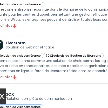
Solution de visioconférence
r Wildix dans cette catégorie
x est une entreprise reconnue dans le domaine de la communicati
ante pour les centres d'appel, permettant une gestion efficace d
forme Wildix, les entreprises peuvent centraliser toutes leurs co
 d’infos
Livestorm
Solution de webinar efficace
Solution de visioconférence
70%
Logiciels de Gestion de Réunions
ir Livestorm dans cette catégorie
— voir Livestorm dans cette catégorie
torm se positionne comme une solution de choix parmis les logic
ive et riche en fonctionnalités, destinée à faciliter l'organisation
 d’infos
3CX
"Solution complète de communication
Solution de visioconférence