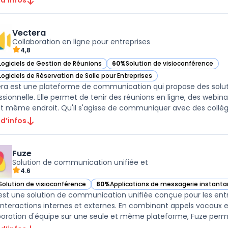
 d’infos
Vectera
Collaboration en ligne pour entreprises
4,8
Logiciels de Gestion de Réunions
60%
Solution de visioconférence
ir Vectera dans cette catégorie
— voir Vectera dans cette catégorie
Logiciels de Réservation de Salle pour Entreprises
ir Vectera dans cette catégorie
ra est une plateforme de communication qui propose des solut
ssionnelle. Elle permet de tenir des réunions en ligne, des webin
et même endroit. Qu'il s'agisse de communiquer avec des collègue
 d’infos
Fuze
Solution de communication unifiée et
4.6
Solution de visioconférence
80%
Applications de messagerie instanta
ir Fuze dans cette catégorie
— voir Fuze dans cette catégorie
est une solution de communication unifiée conçue pour les entre
 interactions internes et externes. En combinant appels vocaux 
boration d'équipe sur une seule et même plateforme, Fuze permet