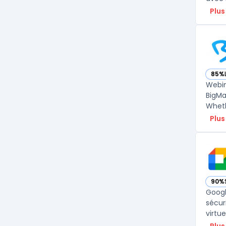
Plus
85%
— vo
Webin
BigMa
Wheth
Plus
90%
— vo
Googl
sécur
virtu