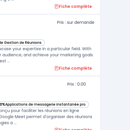
Fiche complète
Prix : sur demande
 de Gestion de Réunions
ker dans cette catégorie
se your expertise in a particular field. With
ur audience, and achieve your marketing goals.
t ...
Fiche complète
Prix : 0.00
0%
Applications de messagerie instantanée pro
 voir Google Meet dans cette catégorie
çu pour faciliter les réunions en ligne
, Google Meet permet d'organiser des réunions
ies a ...