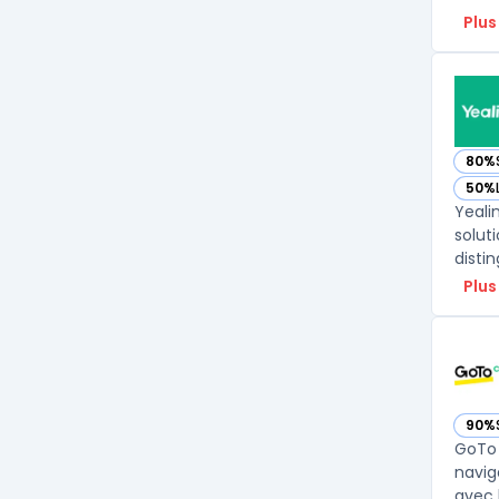
Plus
80%
— voi
50%
— voi
Yeali
solut
Plus
90%
— vo
GoTo 
navig
avec 