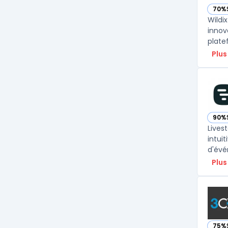
70%
— voi
Wildi
innov
plate
Plus
90%
— vo
Lives
intuit
Plus
75%