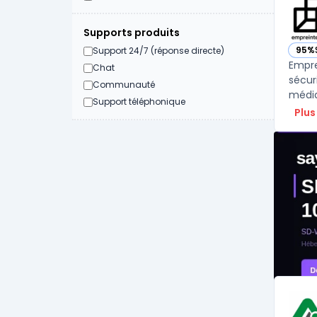
Supports produits
95%
Support 24/7 (réponse directe)
— vo
Empre
Chat
sécur
Communauté
médias
Support téléphonique
Plus