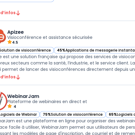
ir 3CX dans cette catégorie
 d’infos
Apizee
Visioconférence et assistance sécurisée
4.5
Solution de visioconférence
45%
Applications de messagerie instanta
ir Apizee dans cette catégorie
— voir Apizee dans cette catégorie
e est une solution française qui propose des services de visioco
eux secteurs comme la santé, l’industrie, et le service client. 
i permet de lancer des visioconférences directement depuis un 
 d’infos
WebinarJam
Plateforme de webinaires en direct et
4
Logiciels de Webinar
75%
Solution de visioconférence
65%
Logiciels
ir WebinarJam dans cette catégorie
— voir WebinarJam dans cette catégorie
— voir Webina
arJam est une plateforme en ligne pour organiser des webinaire
face facile à utiliser, WebinarJam permet aux utilisateurs de per
issant les modèles de page d'inscription, de courriel et de remer