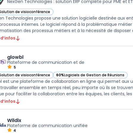
NexGen Technologies : solution ERP complète pour PME et ET
Solution de visioconférence
ir NexGen Technologies dans cette catégorie
n Technologies propose une solution logicielle destinée aux entr
 processus internes. Le logiciel répond à la problématique métier 
omatisation des processus métiers et à la nécessité de disposer d’
 d’infos
glowbl
Plateforme de communication et de
5
Solution de visioconférence
60%
Logiciels de Gestion de Réunions
ir glowbl dans cette catégorie
— voir glowbl dans cette catégorie
l est une plateforme de collaboration en ligne qui permet aux 
 travailler ensemble en temps réel, peu importe où ils se trouv
 pour faciliter la collaboration entre les équipes, les clients, les 
 d’infos
Wildix
Plateforme de communication unifiée
4