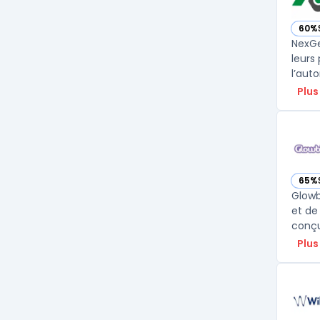
60%
— vo
NexGe
leurs
l’aut
Plus
65%
— vo
Glowb
et de
conçue
Plus