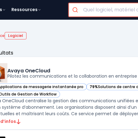
s
Ressources
nce
Logiciel
ultats
Avaya OneCloud
Pilotez les communications et la collaboration en entreprise
Applications de messagerie instantanée pro
79%
Solutions de centre d
ir Avaya OneCloud dans cette catégorie
— voir Avaya OneCloud d
Outils de Gestion de Workflow
ir Avaya OneCloud dans cette catégorie
 OneCloud centralise la gestion des communications unifiées et
n système d’abonnement. Les organisations disposent ainsi d’un 
tuelles et maîtrisant leurs coûts. Ce service permet de déployer d
 d’infos