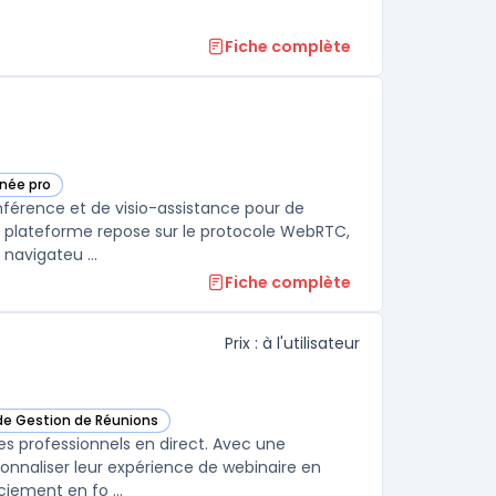
Fiche complète
née pro
nférence et de visio-assistance pour de
La plateforme repose sur le protocole WebRTC,
navigateu ...
Fiche complète
Prix : à l'utilisateur
 de Gestion de Réunions
rJam dans cette catégorie
s professionnels en direct. Avec une
sonnaliser leur expérience de webinaire en
ciement en fo ...