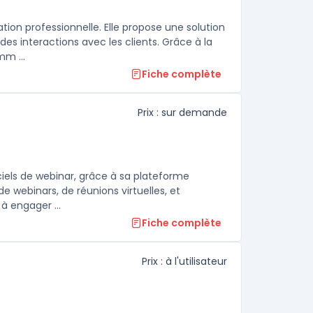
on professionnelle. Elle propose une solution
es interactions avec les clients. Grâce à la
mm ...
Fiche complète
Prix : sur demande
iels de webinar, grâce à sa plateforme
 de webinars, de réunions virtuelles, et
d'événements en ligne.La force de Livestorm réside dans sa capacité à engager ...
Fiche complète
Prix : à l'utilisateur