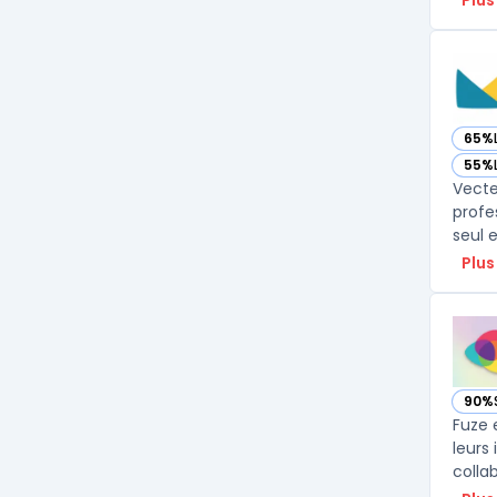
Plus
65%
— vo
55%
— vo
Vecte
profe
seul 
Plus
90%
— vo
Fuze 
leurs
colla