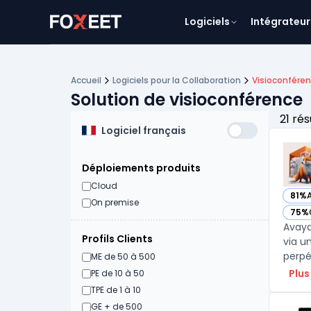
Logiciels
Intégrateur
Accueil
Logiciels pour la Collaboration
Visioconfére
Solution de visioconférence
21 rés
Logiciel français
Déploiements produits
Cloud
81%
— vo
On premise
75%
— vo
Avaya
Profils Clients
via u
perpé
ME de 50 à 500
Plus
PE de 10 à 50
TPE de 1 à 10
GE + de 500