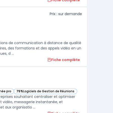
Fiche complète
Prix : sur demande
ions de communication à distance de qualité
aires, des formations et des appels vidéo en un
s, d ...
Fiche complète
née pro
75%
Logiciels de Gestion de Réunions
— voir Fuze dans cette catégorie
prises souhaitant centraliser et optimiser
et vidéo, messagerie instantanée, et
 aux organisatio ...