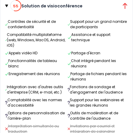
55% de compatibilité
Solution de visioconférence
55
Contrôles de sécurité et de
Support pour un grand nombre
confidentialité
de participants
Compatibilité multiplateforme
Assistance et support
(web, Windows, MacOS, Android,
technique
iOS)
Appels vidéo HD
Partage d'écran
Fonctionnalités de tableau
Chat intégré pendant les
blanc
réunions
Enregistrement des réunions
Partage de fichiers pendant les
réunions
Intégration avec d'autres outils
Fonctions de sondage et
d'entreprise (CRM, e-mail, etc.)
d'engagement de l'audience
Comptabilité avec les normes
Support pour les webinaires et
d'accessibilité
les grandes réunions
Options de personnalisation de
Outils de modération et de
l'arrière-plan
contrôle de l'audience
Interprétation simultanée ou
Invitations par courriel et
traduction
intégration de calendrier