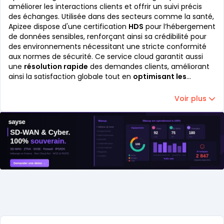
améliorer les interactions clients et offrir un suivi précis
des échanges. Utilisée dans des secteurs comme la santé,
Apizee dispose d'une certification
HDS
pour l’hébergement
de données sensibles, renforçant ainsi sa crédibilité pour
des environnements nécessitant une stricte conformité
aux normes de sécurité. Ce service cloud garantit aussi
une
résolution rapide
des demandes clients, améliorant
ainsi la satisfaction globale tout en
optimisant les
processus internes
des entreprises.
La plateforme
permet également la gestion de présence,
Voir plus
l’enregistrement des discussions vidéo, et des
fonctionnalités comme le live streaming pour améliorer
les interactions en temps réel.
Catégories