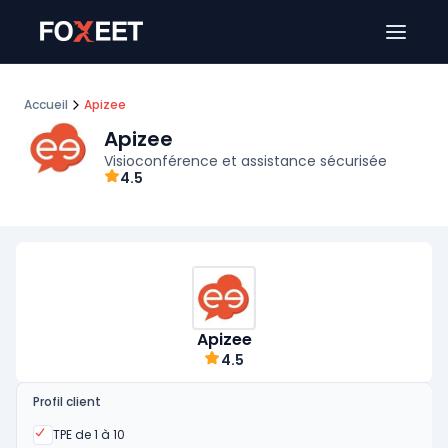
Ouver
Accueil
Apizee
Apizee
Visioconférence et assistance sécurisée
4.5
Apizee
4.5
Profil client
Oui
TPE de 1 à 10