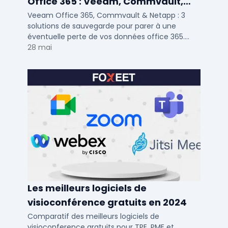
Office 365 : Veeam, Commvault,
Netapp
Veeam Office 365, Commvault & Netapp : 3
solutions de sauvegarde pour parer à une
éventuelle perte de vos données office 365.
Voici notre ...
28 mai
Les meilleurs logiciels de
visioconférence gratuits en 2024
Comparatif des meilleurs logiciels de
visioconference gratuits pour TPE, PME et