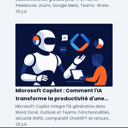
freelances. Zoom, Google Meet, Teams : limites,
participants, fonctions cles pour bien choisir.
28 juil.
Microsoft Copilot : Comment l'IA
transforme la productivité d'une
PME/ETI ?
Microsoft Copilot intègre l'IA générative dans
Word, Excel, Outlook et Teams. Fonctionnalités,
sécurité RGPD, comparatif ChatGPT et retours
concrets pour PME et ETI françaises.
28 juil.