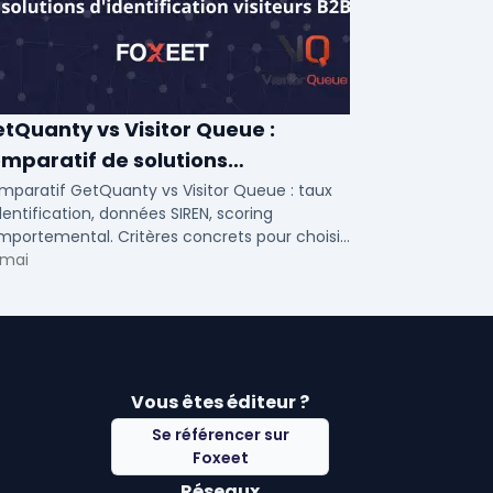
tQuanty vs Visitor Queue :
mparatif de solutions
identification visiteurs B2B
mparatif GetQuanty vs Visitor Queue : taux
dentification, données SIREN, scoring
portemental. Critères concrets pour choisir
re solution de lead generation B2B en PME et
 mai
Vous êtes éditeur ?
Se référencer sur
Foxeet
Réseaux