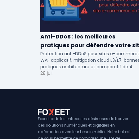
Anti-DDoS : les meilleures
pratiques pour défendre votre si
e-commerce en 2025
Protection anti-DDoS pour sites e-commerce
WAF applicatif, mitigation cloud L3/L7, bonne
pratiques architecture et comparatif de 4
solutions testees par des DSI en 2025.
28 juil.
Foxeet aide les entreprises désireuses de trouver
des solutions numériques et digitales en
adéquation avec leur besoin métier. Notre but est
de vous permettre de comparer une liste de