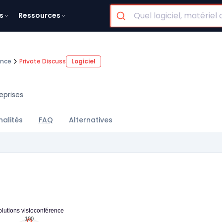
s
Ressources
ence
Private Discuss
Logiciel
eprises
nalités
FAQ
Alternatives
olutions visioconférence
100