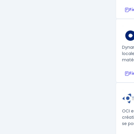
F
Dynam
local
matéri
F
OCI e
créat
se po