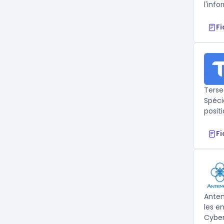
l'inf
F
Terse
Spéci
posit
F
Antem
les e
Cyber