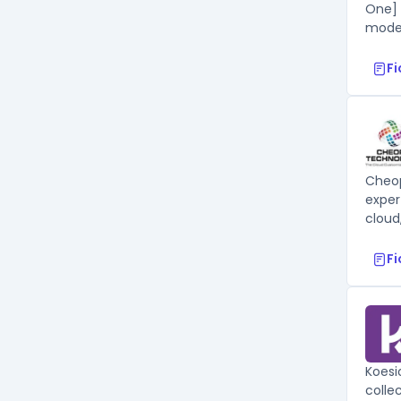
One] 
moder
F
Cheop
exper
cloud
F
Koesi
colle