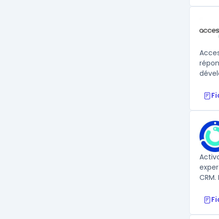
Acces
répon
dével
F
Activ
exper
CRM. 
F