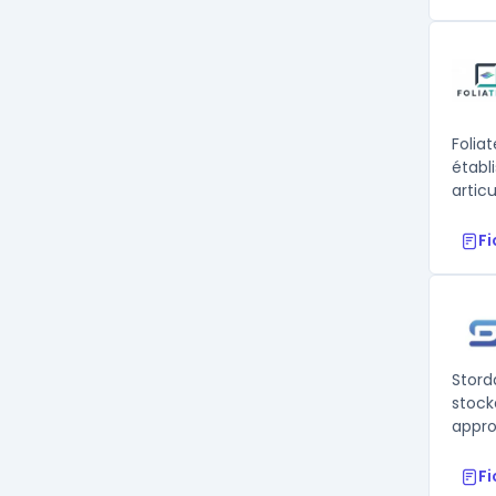
Folia
établ
articu
F
Stord
stock
appro
F