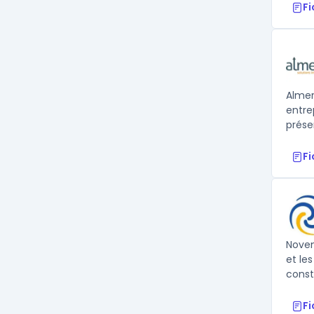
F
Almer
entre
prése
F
Noven
et le
const
F