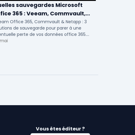
elles sauvegardes Microsoft
fice 365 : Veeam, Commvault,
etapp
eam Office 365, Commvault & Netapp : 3
utions de sauvegarde pour parer à une
ntuelle perte de vos données office 365.
ci notre ...
 mai
Vous êtes éditeur ?