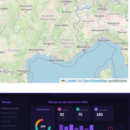
Leaflet
|
©
OpenStreetMap
contributors