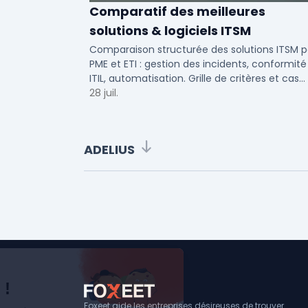
Comparatif des meilleures
solutions & logiciels ITSM
Comparaison structurée des solutions ITSM p
PME et ETI : gestion des incidents, conformité
ITIL, automatisation. Grille de critères et cas
d'usage par taille d'entreprise.
28 juil.
ADELIUS
Foxeet aide les entreprises désireuses de trouver