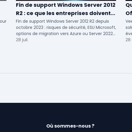
Fin de support Windows Server 2012
Qu
R2 : ce que les entreprises doivent
Of
savoir
N
our
Fin de support Windows Server 2012 R2 depuis
Ve
octobre 2023 : risques de sécurité, ESU Microsoft,
sol
options de migration vers Azure ou Server 2022
éve
pour TPE, PME et ETI.
28 juil.
Voi
28
Où sommes-nous ?