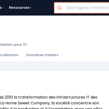
s
Ressources
isation pour l’IT
ocalisation
Domaines métiers
2010 la transformation des infrastructures IT des
upe La Home Sweet Company, la société concentre son
édiés à la production et à l’exploitation, avec une offre