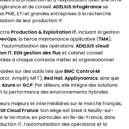
fogérance et de conseil.
ADELIUS infogérance
se
s PME, ETI et grandes entreprises à la recherche
sation de leur production IT.
ectre
Production & Exploitation IT
, incluant la gestion
DevOps
, la tierce maintenance applicative (
TMA
),
t l’automatisation des opérations.
ADELIUS cloud
on IT
,
ESN gestion des flux
et cabinet conseil
ptées à chaque contexte métier et organisationnel.
asées sur des outils tels que
BMC Control‑M
tor, Amplify MFT),
Red Hat
,
AppDynamics
, ainsi que
,
Azure
et
GCP
. Par ailleurs, elle intègre des solutions
 et la performance des environnements hybrides.
urs majeurs et intermédiaires sur le marché français,
SII Cloud France
. Son siège est basé à Neuilly-sur-
t le territoire, en particulier en Île-de-France, dans
uction IT, l’automatisation des opérations et la