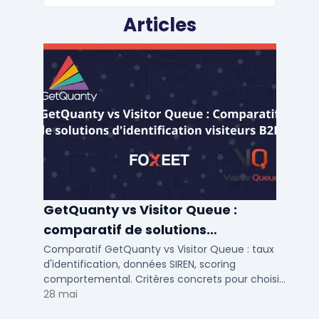
Articles
GetQuanty vs Visitor Queue :
comparatif de solutions
d'identification visiteurs B2B
Comparatif GetQuanty vs Visitor Queue : taux
d'identification, données SIREN, scoring
comportemental. Critères concrets pour choisir
votre solution de lead generation B2B en PME et
28 mai
ETI.