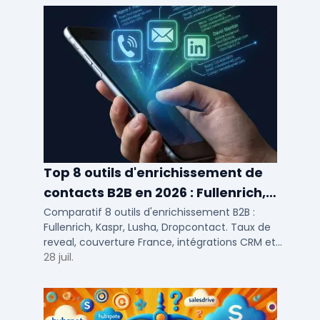
Top 8 outils d'enrichissement de
contacts B2B en 2026 : Fullenrich,
Kaspr, Lusha...
Comparatif 8 outils d'enrichissement B2B :
Fullenrich, Kaspr, Lusha, Dropcontact. Taux de
reveal, couverture France, intégrations CRM et
tarifs testés pour SDR et commerciaux PME/ETI.
28 juil.