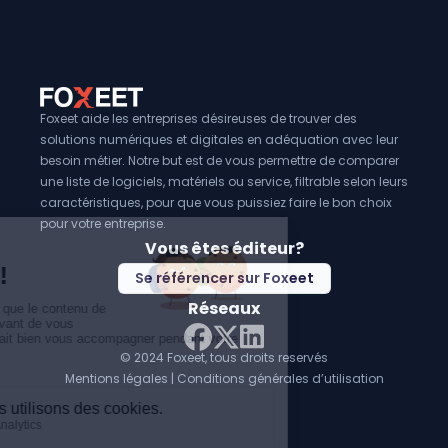
Foxeet aide les entreprises désireuses de trouver des
solutions numériques et digitales en adéquation avec leur
besoin métier. Notre but est de vous permettre de comparer
une liste de logiciels, matériels ou service, filtrable selon leurs
caractéristiques, pour que vous puissiez faire le bon choix
pour votre entreprise.
Vous êtes éditeur?
Se référencer sur Foxeet
Réseaux
© 2024 Foxeet, tous droits reservés
LinkedIn
Facebook
Twitter X
Mentions légales
|
Conditions générales d’utilisation