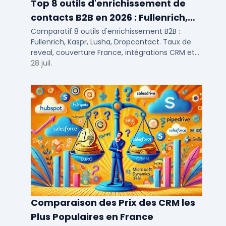
Top 8 outils d'enrichissement de
contacts B2B en 2026 : Fullenrich,
Kaspr, Lusha...
Comparatif 8 outils d'enrichissement B2B :
Fullenrich, Kaspr, Lusha, Dropcontact. Taux de
reveal, couverture France, intégrations CRM et
tarifs testés pour SDR et commerciaux PME/ETI.
28 juil.
Comparaison des Prix des CRM les
Plus Populaires en France