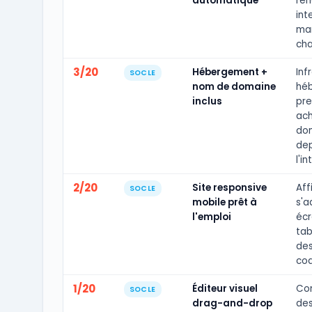
automatique
ren
int
man
cha
3/20
Hébergement +
Inf
SOCLE
nom de domaine
héb
inclus
pre
ach
do
dep
l'i
2/20
Site responsive
Aff
SOCLE
mobile prêt à
s'a
l'emploi
écr
tab
des
cod
1/20
Éditeur visuel
Con
SOCLE
drag-and-drop
des