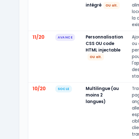
intégré
ali
OU alt.
loc
la 
exi
11/20
Personnalisation
Ajo
AVANCE
CSS OU code
ou 
HTML injectable
per
pou
OU alt.
l'a
des
sta
10/20
Multilingue (au
Tra
SOCLE
moins 2
pa
langues)
ang
all
esp
cib
cli
tra