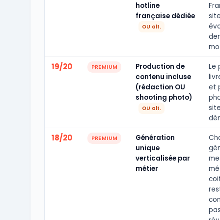
hotline
Fra
française dédiée
site
évo
OU alt.
de
mod
19/20
Production de
Le 
PREMIUM
contenu incluse
liv
(rédaction OU
et 
shooting photo)
pho
sit
OU alt.
dé
18/20
Génération
Cha
PREMIUM
unique
gén
verticalisée par
mes
métier
mét
coi
res
con
pas