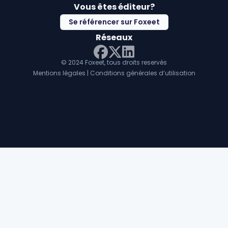
Vous êtes éditeur?
Se référencer sur Foxeet
Réseaux
© 2024 Foxeet, tous droits reservés
LinkedIn
Facebook
Twitter X
Mentions légales
|
Conditions générales d’utilisation