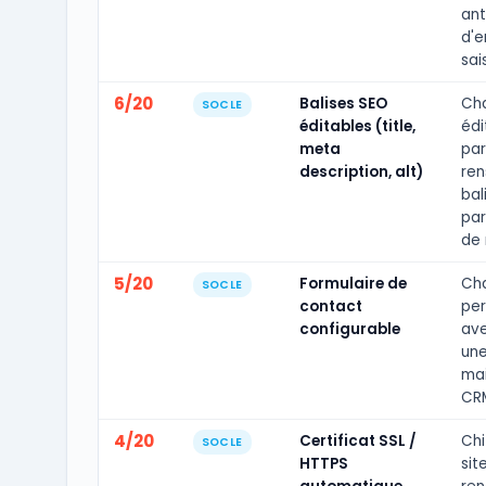
ant
d'e
sais
6/20
Balises SEO
Ch
SOCLE
éditables (title,
édi
meta
par
description, alt)
ren
bal
par
de 
5/20
Formulaire de
Ch
SOCLE
contact
per
configurable
ave
une
mai
CRM
4/20
Certificat SSL /
Chi
SOCLE
HTTPS
sit