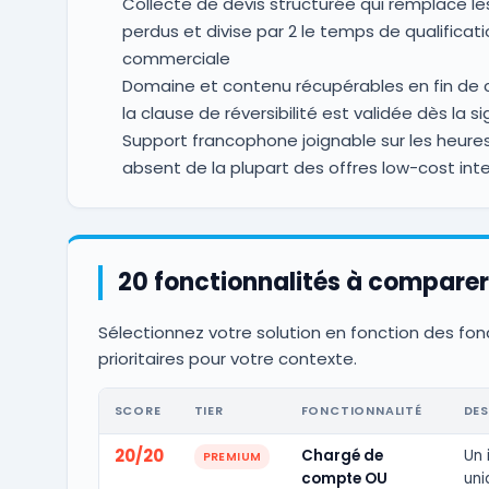
Collecte de devis structurée qui remplace le
perdus et divise par 2 le temps de qualificati
commerciale
Domaine et contenu récupérables en fin de 
la clause de réversibilité est validée dès la s
Support francophone joignable sur les heure
absent de la plupart des offres low-cost int
20 fonctionnalités à comparer
Sélectionnez votre solution en fonction des fon
prioritaires pour votre contexte.
SCORE
TIER
FONCTIONNALITÉ
DES
20/20
Chargé de
Un 
PREMIUM
compte OU
uni