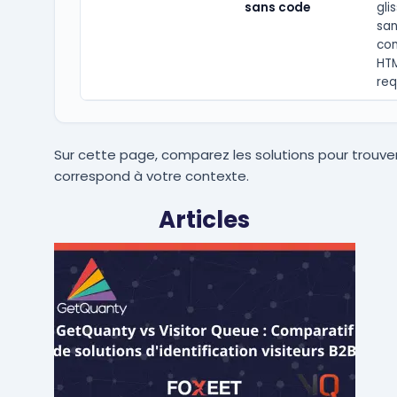
sans code
gli
san
co
HTM
req
Sur cette page, comparez les solutions pour trouver
correspond à votre contexte.
Articles