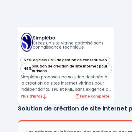
Simplébo
Créez un site vitrine optimisé sans
connaissance technique
57%
Logiciels CMS de gestion de contenu web
— voir Simplébo dans cette catégorie
Solution de création de site internet pour
46%
— voir Simplébo dans cette catégorie
artisans
Simplébo propose une solution destinée à
la création de sites internet vitrines pour
indépendants, TPE et PME, sans exigence de
compétence technique. L’offre présente
Plus d’infos
Fiche complète
une orientation référencement naturel
Solution de création de site internet 
ainsi qu’une visibilité locale. Ce service
s’adresse aux professionnels du droit, du
conseil, d ...