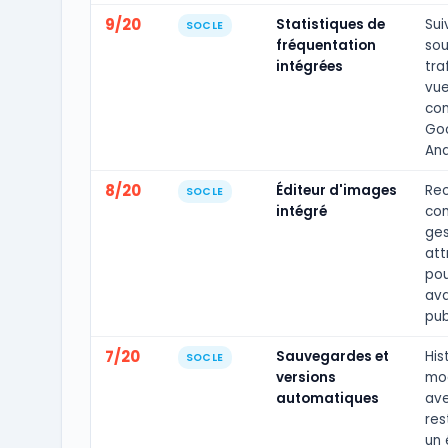
9/20
Statistiques de
Sui
SOCLE
fréquentation
sou
intégrées
tra
vue
con
Go
Ana
8/20
Éditeur d'images
Rec
SOCLE
intégré
com
ges
att
pou
av
pub
7/20
Sauvegardes et
His
SOCLE
versions
mod
automatiques
av
res
un 