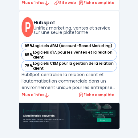
compétence technique particulière, en
Plus d’infos
Site web
Fiche complète
moins de 30 minutes. Ce service concerne
les professionnels nécessitant une visibilité
locale et une présence sur les assistants IA.
Hubspot
L’objectif ...
Unifiez marketing, ventes et service
sur une seule plateforme
95%
Logiciels ABM (Account-Based Marketing)
— voir Hubspot dans cette catégorie
Logiciels d'IA pour les ventes et la relation
85%
— voir Hubspot dans cette catégorie
client
Logiciels CRM pour la gestion de la relation
75%
— voir Hubspot dans cette catégorie
client
HubSpot centralise la relation client et
l’automatisation commerciale dans un
environnement unique pour les entreprises
de toute taille. La plateforme cible les
Plus d’infos
Fiche complète
équipes marketing, commerciales, service
client et opérations qui souhaitent unifier
leur gestion client, leurs campagnes et leur
support, ...