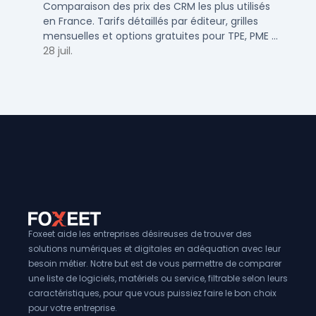
Comparaison des prix des CRM les plus utilisés
en France. Tarifs détaillés par éditeur, grilles
mensuelles et options gratuites pour TPE, PME et
ETI.
28 juil.
Foxeet aide les entreprises désireuses de trouver des
solutions numériques et digitales en adéquation avec leur
besoin métier. Notre but est de vous permettre de comparer
une liste de logiciels, matériels ou service, filtrable selon leurs
caractéristiques, pour que vous puissiez faire le bon choix
pour votre entreprise.