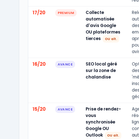
réut
17/20
Collecte
Rel
PREMIUM
automatisée
au
d'avis Google
des
OU plateformes
ema
tierces
apr
OU alt.
pou
avi
16/20
SEO local géré
Opt
AVANCE
sur la zone de
des
chalandise
'mé
ins
des
géo
15/20
Prise de rendez-
Ag
AVANCE
vous
rés
synchronisée
lig
Google OU
con
Outlook
au
OU alt.