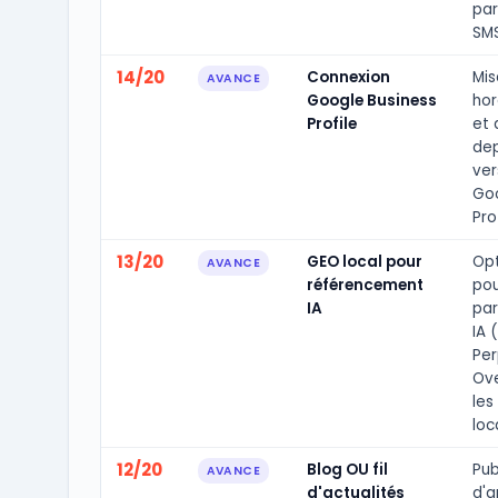
par
SMS
14/20
Connexion
Mis
AVANCE
Google Business
hor
Profile
et 
dep
ver
Goo
Prof
13/20
GEO local pour
Opt
AVANCE
référencement
pou
IA
par
IA 
Per
Ove
les
loc
12/20
Blog OU fil
Pub
AVANCE
d'actualités
d'a