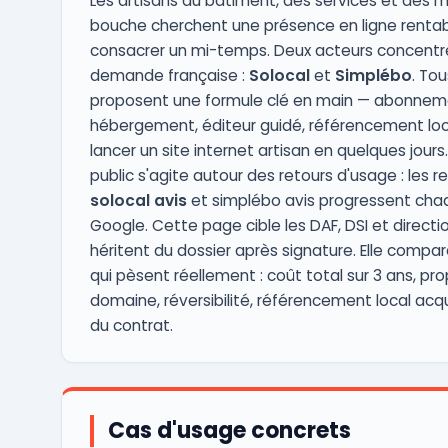
Les artisans du bâtiment, des services et des m
bouche cherchent une présence en ligne rentab
consacrer un mi-temps. Deux acteurs concentre
demande française :
Solocal
et
Simplébo
. To
proposent une formule clé en main — abonnem
hébergement, éditeur guidé, référencement loc
lancer un site internet artisan en quelques jours
public s'agite autour des retours d'usage : les 
solocal avis
et simplébo avis progressent cha
Google. Cette page cible les DAF, DSI et directi
héritent du dossier après signature. Elle compare
qui pèsent réellement : coût total sur 3 ans, pro
domaine, réversibilité, référencement local acqui
du contrat.
Cas d'usage concrets