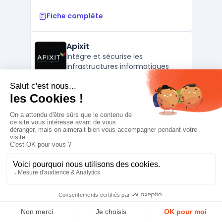
Fiche complète
Apixit
Intègre et sécurise les
infrastructures informatiques
critiques
Contacter
APIXIT est un intégrateur systèmes
informatiques français fondé en 2011, avec
son siège aux Ulis (Essonne). Filiale du
groupe européen Bechtle AG, APIXIT occupe
une place de référence parmi les ESN
cybersécurité et cabinets conseil IT à
destination des organisations publiques et
privées. L’entrepri ...
Fiche complète