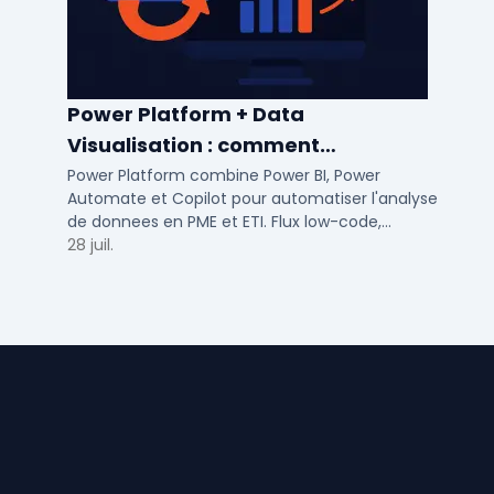
Power Platform + Data
Visualisation : comment
automatiser l’analyse de vos
Power Platform combine Power BI, Power
Automate et Copilot pour automatiser l'analyse
données ?
de donnees en PME et ETI. Flux low-code,
tableaux de bord temps reel et gouvernance
28 juil.
integree.