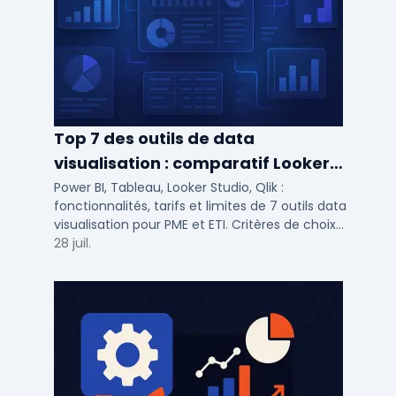
Top 7 des outils de data
visualisation : comparatif Looker
Studio, Tableau vs Power BI et
Power BI, Tableau, Looker Studio, Qlik :
fonctionnalités, tarifs et limites de 7 outils data
autres
visualisation pour PME et ETI. Critères de choix
selon votre SI et vos cas d'usage.
28 juil.