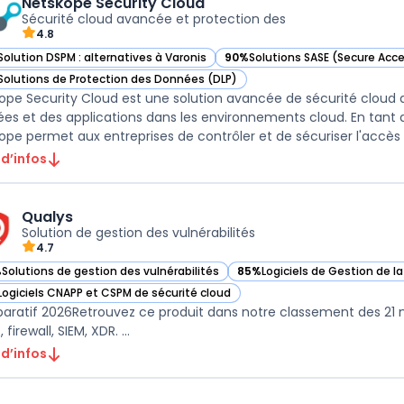
Netskope Security Cloud
Sécurité cloud avancée et protection des
4.8
Solution DSPM : alternatives à Varonis
90%
Solutions SASE (Secure Acce
ir Netskope Security Cloud dans cette catégorie
— voir Netskope Security Cloud 
Solutions de Protection des Données (DLP)
ir Netskope Security Cloud dans cette catégorie
ope Security Cloud est une solution avancée de sécurité cloud 
es et des applications dans les environnements cloud. En tant 
ope permet aux entreprises de contrôler et de sécuriser l'accès à
 d’infos
Qualys
Solution de gestion des vulnérabilités
4.7
%
Solutions de gestion des vulnérabilités
85%
Logiciels de Gestion de l
ir Qualys dans cette catégorie
— voir Qualys dans cette caté
Logiciels CNAPP et CSPM de sécurité cloud
ir Qualys dans cette catégorie
ratif 2026Retrouvez ce produit dans notre classement des 21 mei
 firewall, SIEM, XDR. ...
 d’infos