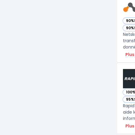
90%
— vo
90%
— vo
Netsk
trans
donné
Plus
100
— vo
95%
— vo
Rapid
aide l
inform
Plus