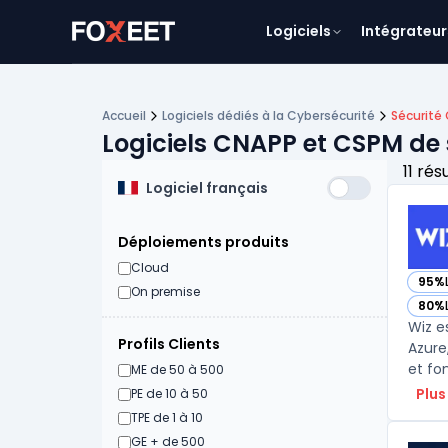
Logiciels
Intégrateur
Accueil
Logiciels dédiés à la Cybersécurité
Sécurité
Logiciels CNAPP et CSPM de 
11 rés
Logiciel français
Déploiements produits
Cloud
95%
— vo
On premise
80%
— vo
Wiz e
Profils Clients
Azure
et fo
ME de 50 à 500
Plus
PE de 10 à 50
TPE de 1 à 10
GE + de 500