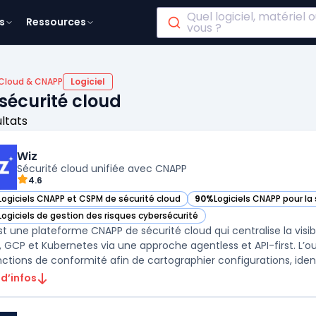
Quel logiciel, matériel
s
Ressources
vous ?
 Cloud & CNAPP
Logiciel
sécurité cloud
ultats
Wiz
Sécurité cloud unifiée avec CNAPP
4.6
Logiciels CNAPP et CSPM de sécurité cloud
90%
Logiciels CNAPP pour la
ir Wiz dans cette catégorie
— voir Wiz dans cette catég
Logiciels de gestion des risques cybersécurité
ir Wiz dans cette catégorie
st une plateforme CNAPP de sécurité cloud qui centralise la visibil
, GCP et Kubernetes via une approche agentless et API-first. L’o
nctions de conformité afin de cartographier configurations, ident 
 d’infos