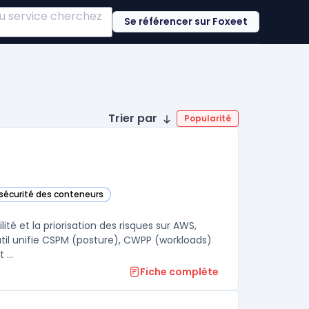
 ou service cherchez
Se référencer sur Foxeet
Trier par
Popularité
 sécurité des conteneurs
orie
ité et la priorisation des risques sur AWS,
util unifie CSPM (posture), CWPP (workloads)
...
Fiche complète