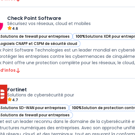
Check Point Software
Sécurisez vos réseaux, cloud et mobiles
4.6
%
Solutions de firewall pour entreprises
100%
Solutions XDR pour entrepr
ir Check Point Software dans cette catégorie
— voir Check Point Software da
Logiciels CNAPP et CSPM de sécurité cloud
ir Check Point Software dans cette catégorie
 Point Software Technologies est un leader mondial en cyberséc
protéger les entreprises contre les cybermenaces de cinquième
 Point offre une protection complète pour les réseaux, le cloud, e
 d’infos
Fortinet
Solutions de cybersécurité pour
4.7
%
Solutions SD-WAN pour entreprises
100%
Solution de protection cont
r Fortinet dans cette catégorie
— voir Fortinet dans cette catégo
%
Solutions de firewall pour entreprises
r Fortinet dans cette catégorie
net est un leader reconnu dans le domaine de la cybersécurité et
structures numériques des entreprises. Avec son approche unifié
ité réseau, cloud, et des terminaux, tout en assurant la conformité