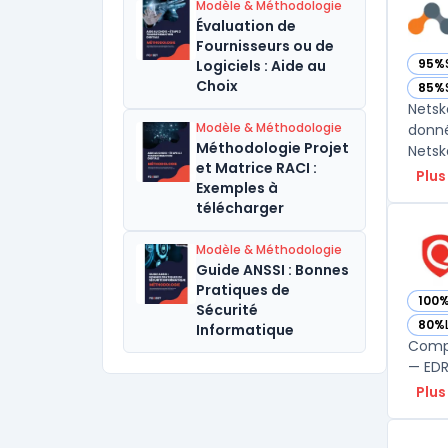
Modèle & Méthodologie
Évaluation de
Fournisseurs ou de
95%
Logiciels : Aide au
— vo
Choix
85%
— vo
Netsk
Modèle & Méthodologie
donné
Méthodologie Projet
Netsk
et Matrice RACI :
Plus
Exemples à
télécharger
Modèle & Méthodologie
Guide ANSSI : Bonnes
Pratiques de
100
— vo
Sécurité
80%
Informatique
— vo
Compa
— EDR,
Plus