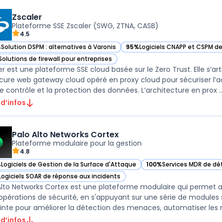
Zscaler
Plateforme SSE Zscaler (SWG, ZTNA, CASB)
4.5
%
Solution DSPM : alternatives à Varonis
95%
Logiciels CNAPP et CSPM de
ir Zscaler dans cette catégorie
— voir Zscaler dans cette catég
Solutions de firewall pour entreprises
ir Zscaler dans cette catégorie
er est une plateforme SSE cloud basée sur le Zero Trust. Elle s’ar
cure web gateway cloud opéré en proxy cloud pour sécuriser l’a
le contrôle et la protection des données. L’architecture en prox ..
 d’infos
Palo Alto Networks Cortex
Plateforme modulaire pour la gestion
4.8
%
Logiciels de Gestion de la Surface d'Attaque
100%
Services MDR de d
ir Palo Alto Networks Cortex dans cette catégorie
— voir Palo Alto Network
Logiciels SOAR de réponse aux incidents
ir Palo Alto Networks Cortex dans cette catégorie
Alto Networks Cortex est une plateforme modulaire qui permet a
 opérations de sécurité, en s'appuyant sur une série de modules sp
inte pour améliorer la détection des menaces, automatiser les ré
 d’infos