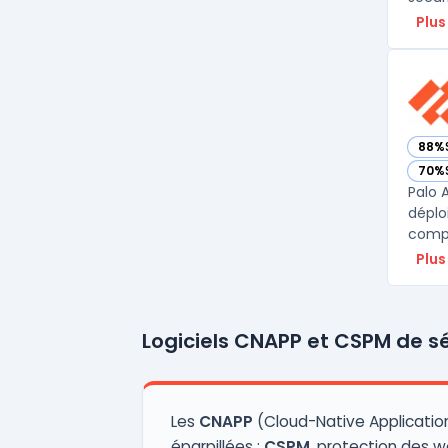
Plus
88%
— vo
70%
— vo
Palo 
déplo
compl
Plus
Logiciels CNAPP et CSPM de sé
Les
CNAPP
(Cloud-Native Applicatio
éparpillées :
CSPM
, protection des w