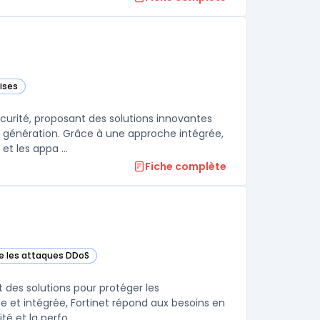
ises
ns cette catégorie
urité, proposant des solutions innovantes
 génération. Grâce à une approche intégrée,
t les appa ...
Fiche complète
re les attaques DDoS
rie
 des solutions pour protéger les
e et intégrée, Fortinet répond aux besoins en
 et la perfo ...