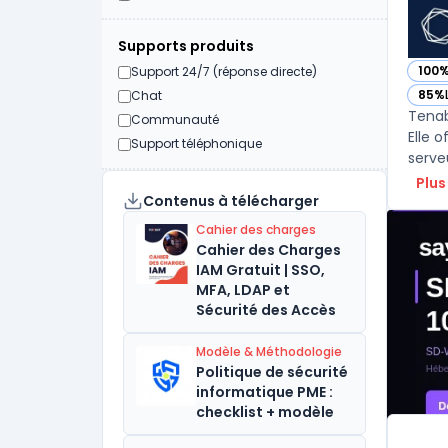
Supports produits
100
Support 24/7 (réponse directe)
— vo
85%
Chat
— vo
Tenab
Communauté
Elle o
Support téléphonique
Plus
Contenus à télécharger
Cahier des charges
Cahier des Charges
IAM Gratuit | SSO,
MFA, LDAP et
Sécurité des Accès
Modèle & Méthodologie
Politique de sécurité
informatique PME :
checklist + modèle