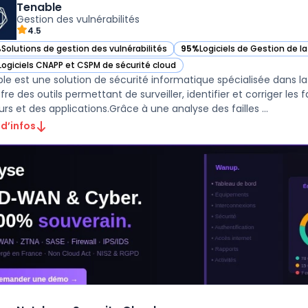
Tenable
Gestion des vulnérabilités
4.5
%
Solutions de gestion des vulnérabilités
95%
Logiciels de Gestion de l
ir Tenable dans cette catégorie
— voir Tenable dans cette ca
Logiciels CNAPP et CSPM de sécurité cloud
ir Tenable dans cette catégorie
le est une solution de sécurité informatique spécialisée dans la 
ffre des outils permettant de surveiller, identifier et corriger les
serveurs et des applications.Grâce à une analyse des failles ...
 d’infos