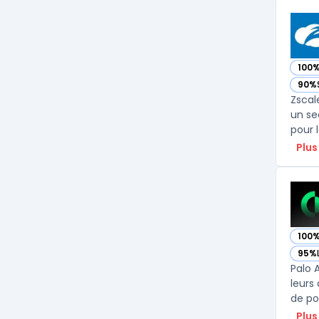
100
— vo
90%
— vo
Zscal
un se
pour 
Plus
100
— vo
95%
— vo
Palo 
leurs
de po
Plus