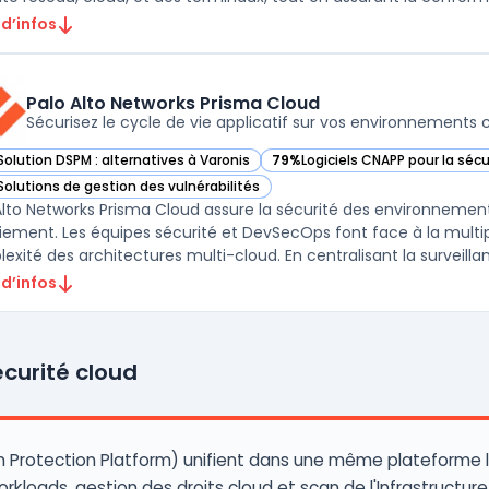
 d’infos
Palo Alto Networks Prisma Cloud
Sécurisez le cycle de vie applicatif sur vos environnements 
Solution DSPM : alternatives à Varonis
79%
Logiciels CNAPP pour la séc
ir Palo Alto Networks Prisma Cloud dans cette catégorie
— voir Palo Alto Networks Prism
Solutions de gestion des vulnérabilités
ir Palo Alto Networks Prisma Cloud dans cette catégorie
Alto Networks Prisma Cloud assure la sécurité des environnemen
iement. Les équipes sécurité et DevSecOps font face à la multip
exité des architectures multi-cloud. En centralisant la surveillanc
 d’infos
curité cloud
n Protection Platform) unifient dans une même plateforme 
orkloads, gestion des droits cloud et scan de l'Infrastruct