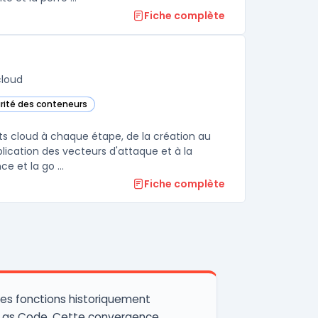
Fiche complète
cloud
urité des conteneurs
a Cloud dans cette catégorie
ts cloud à chaque étape, de la création au
lication des vecteurs d'attaque et à la
e et la go ...
Fiche complète
les fonctions historiquement
ure as Code. Cette convergence