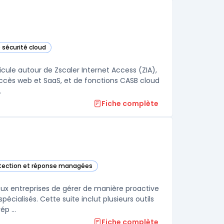
 sécurité cloud
orie
ticule autour de Zscaler Internet Access (ZIA),
ccès web et SaaS, et de fonctions CASB cloud
.
Fiche complète
étection et réponse managées
s Cortex dans cette catégorie
ux entreprises de gérer de manière proactive
écialisés. Cette suite inclut plusieurs outils
p ...
Fiche complète