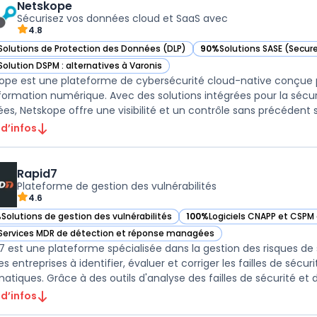
Netskope
Sécurisez vos données cloud et SaaS avec
4.8
Solutions de Protection des Données (DLP)
90%
Solutions SASE (Secur
ir Netskope dans cette catégorie
— voir Netskope dans cett
Solution DSPM : alternatives à Varonis
ir Netskope dans cette catégorie
ope est une plateforme de cybersécurité cloud-native conçue po
formation numérique. Avec des solutions intégrées pour la sécurit
es, Netskope offre une visibilité et un contrôle sans précédent sur
 d’infos
Rapid7
Plateforme de gestion des vulnérabilités
4.6
%
Solutions de gestion des vulnérabilités
100%
Logiciels CNAPP et CSPM 
ir Rapid7 dans cette catégorie
— voir Rapid7 dans cette caté
Services MDR de détection et réponse managées
ir Rapid7 dans cette catégorie
7 est une plateforme spécialisée dans la gestion des risques de sé
es entreprises à identifier, évaluer et corriger les failles de sécu
atiques. Grâce à des outils d'analyse des failles de sécurité et de
 d’infos