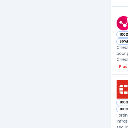
100
— vo
95%
— vo
Check
pour 
Check
Plus
100
— voi
100
— voi
Forti
infra
sécur