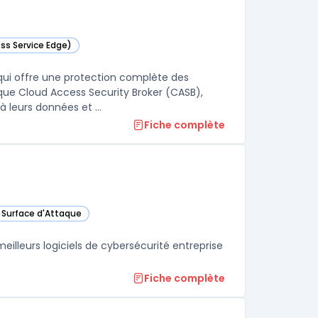
ss Service Edge)
dans cette catégorie
qui offre une protection complète des
que Cloud Access Security Broker (CASB),
 leurs données et ...
Fiche complète
a Surface d'Attaque
gorie
lleurs logiciels de cybersécurité entreprise
Fiche complète