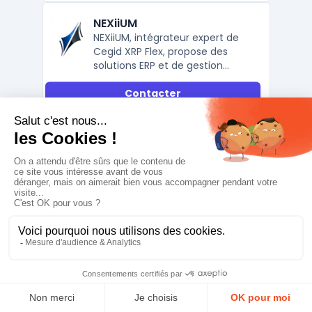
NEXiiUM
NEXiiUM, intégrateur expert de
Cegid XRP Flex, propose des
solutions ERP et de gestion
documentaire pour PME et ETI.
Contacter
Nexiium est un intégrateur spécialisé dans
les solutions ERP et la transformation
numérique, en particulier pour les PME et les
ETI. Partenaire certifié de Cegid XRP Flex,
Nexiium propose un accompagnement
complet pour l'implémentation et
l'intégration de cet ERP flexible. La solution
permet de cent ...
Fiche complète
Talent Business Solutions
Intègre et déploie des solutions