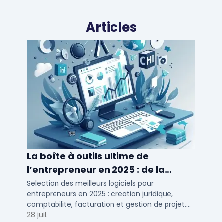
Articles
La boîte à outils ultime de
l’entrepreneur en 2025 : de la
création à la gestion
Selection des meilleurs logiciels pour
entrepreneurs en 2025 : creation juridique,
comptabilite, facturation et gestion de projet.
Outils adaptes aux TPE, PME et independants en
28 juil.