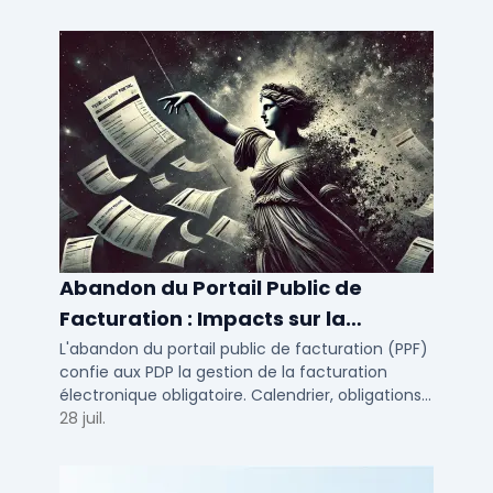
France.
Abandon du Portail Public de
Facturation : Impacts sur la
Facturation Électronique
L'abandon du portail public de facturation (PPF)
confie aux PDP la gestion de la facturation
Obligatoire
électronique obligatoire. Calendrier, obligations
et solutions pour TPE, PME et ETI.
28 juil.