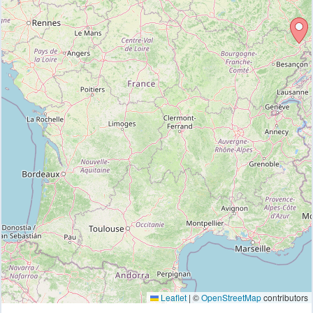
Leaflet
|
©
OpenStreetMap
contributors