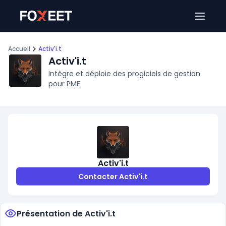
Ouver
Accueil
Activ'i.t
Activ'i.t
Intègre et déploie des progiciels de gestion
pour PME
Activ'i.t
Contacter Activ'i.t
Présentation de Activ'i.t