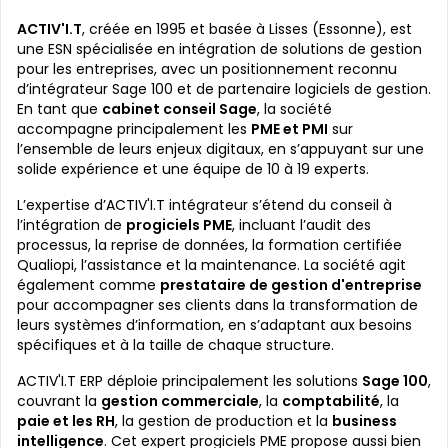
ACTIV'I.T
, créée en 1995 et basée à Lisses (Essonne), est
une ESN spécialisée en intégration de solutions de gestion
pour les entreprises, avec un positionnement reconnu
d’intégrateur Sage 100 et de partenaire logiciels de gestion.
En tant que
cabinet conseil Sage
, la société
accompagne principalement les
PME et PMI
sur
l’ensemble de leurs enjeux digitaux, en s’appuyant sur une
solide expérience et une équipe de 10 à 19 experts.
L’expertise d’ACTIV'I.T intégrateur s’étend du conseil à
l’intégration de
progiciels PME
, incluant l’audit des
processus, la reprise de données, la formation certifiée
Qualiopi, l’assistance et la maintenance. La société agit
également comme
prestataire de gestion d'entreprise
pour accompagner ses clients dans la transformation de
leurs systèmes d’information, en s’adaptant aux besoins
spécifiques et à la taille de chaque structure.
ACTIV'I.T ERP déploie principalement les solutions
Sage 100
,
couvrant la
gestion commerciale
, la
comptabilité
, la
paie et les RH
, la gestion de production et la
business
intelligence
. Cet expert progiciels PME propose aussi bien