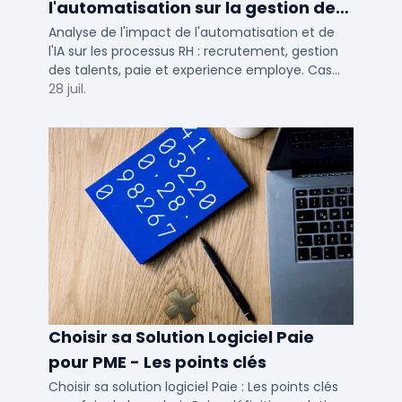
l'automatisation sur la gestion des
talents RH
Analyse de l'impact de l'automatisation et de
l'IA sur les processus RH : recrutement, gestion
des talents, paie et experience employe. Cas
concrets pour TPE, PME et ETI en 2026.
28 juil.
Choisir sa Solution Logiciel Paie
pour PME - Les points clés
Choisir sa solution logiciel Paie : Les points clés