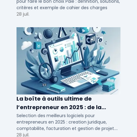
pour faire le bon choix Paie : définition, solutions,
critères et exemple de cahier des charges
28 juil.
La boîte à outils ultime de
l’entrepreneur en 2025 : de la
création à la gestion
Selection des meilleurs logiciels pour
entrepreneurs en 2025 : creation juridique,
comptabilite, facturation et gestion de projet.
Outils adaptes aux TPE, PME et independants en
28 juil.