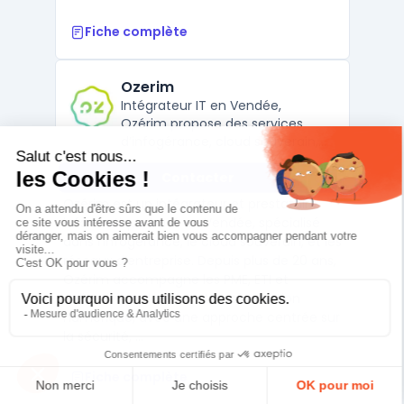
Fiche complète
Ozerim
Intégrateur IT en Vendée,
Ozérim propose des services
d’infogérance, cloud souverain,
hébergement Proxmox,
Contacter
téléphonie IP et audit SI pour
PME, collectivités et ETI.
Ozérim est un intégrateur et prestataire
informatique basé en Vendée, spécialisé
dans l’infogérance, le cloud souverain, et les
réseaux d’entreprise. Depuis plus de 20 ans,
Ozérim accompagne les PME, ETI et
collectivités dans leur transformation
numérique, avec une approche centrée sur
la sécurité, ...
Fiche complète