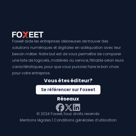
l'innovation
peuvent intégrer des fonctionnalités de gesti
facilitant ainsi la planification et le suivi des projets d'innov
somme, ils sont un véritable levier pour stimuler l'innovatio
compétitivité des entreprises.
Foxeet aide les entreprises désireuses de trouver des
solutions numériques et digitales en adéquation avec leur
besoin métier. Notre but est de vous permettre de comparer
une liste de logiciels, matériels ou service, filtrable selon leurs
caractéristiques, pour que vous puissiez faire le bon choix
pour votre entreprise.
Vous êtes éditeur?
Se référencer sur Foxeet
Réseaux
© 2024 Foxeet, tous droits reservés
LinkedIn
Facebook
Twitter X
Mentions légales
|
Conditions générales d’utilisation