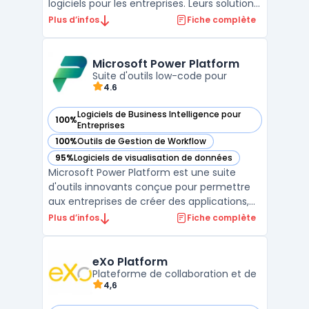
logiciels pour les entreprises. Leurs solutions
sont adaptées à tous types d'activités, de
Plus d’infos
Fiche complète
la gestion de projets à la collaboration en
équipe, en passant par la gestion de la
relation client. Interact propose également
Microsoft Power Platform
...
Suite d'outils low-code pour
4.6
Logiciels de Business Intelligence pour
100%
— voir Microsoft Power Platform dans cette catégorie
Entreprises
100%
Outils de Gestion de Workflow
— voir Microsoft Power Platform dans cette catégorie
95%
Logiciels de visualisation de données
— voir Microsoft Power Platform dans cette catégorie
Microsoft Power Platform est une suite
d'outils innovants conçue pour permettre
aux entreprises de créer des applications,
d'automatiser des processus, et d'analyser
Plus d’infos
Fiche complète
des données sans avoir besoin de
compétences avancées en
programmation. Regroupant Power BI,
eXo Platform
Power Apps, Power Automate, et Power Virt
Plateforme de collaboration et de
4,6
...