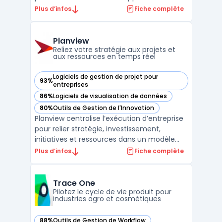
produits. Il permet une collaboration
Plus d’infos
Fiche complète
efficace en entreprise, offrant un accès en
temps réel aux données essentielles. Grâce
à Windchill, les utilisateurs peuvent
Planview
identifier rapidement la ...
Reliez votre stratégie aux projets et
aux ressources en temps réel
Logiciels de gestion de projet pour
93%
— voir Planview dans cette catégorie
entreprises
86%
Logiciels de visualisation de données
— voir Planview dans cette catégorie
80%
Outils de Gestion de l'Innovation
— voir Planview dans cette catégorie
Planview centralise l’exécution d’entreprise
pour relier stratégie, investissement,
initiatives et ressources dans un modèle
unifié. La plateforme cible la gestion de
Plus d’infos
Fiche complète
portefeuille au sein des grandes entreprises,
avec un usage marqué chez les
départements de transformation et les
Trace One
directions financiè ...
Pilotez le cycle de vie produit pour
industries agro et cosmétiques
88%
Outils de Gestion de Workflow