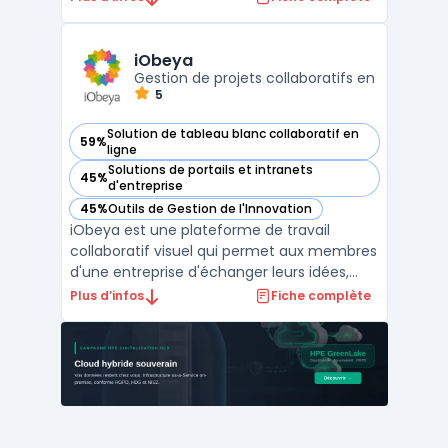
processus.Les fonctionnalités incluent la
modération, la collaboration, le suivi des
idées, les sondages et l'analyse des
iObeya
données. ...
Gestion de projets collaboratifs en
5
Solution de tableau blanc collaboratif en
59%
— voir iObeya dans cette catégorie
ligne
Solutions de portails et intranets
45%
— voir iObeya dans cette catégorie
d'entreprise
45%
Outils de Gestion de l'Innovation
— voir iObeya dans cette catégorie
iObeya est une plateforme de travail
collaboratif visuel qui permet aux membres
d'une entreprise d'échanger leurs idées,
leurs connaissances et informations en
Plus d’infos
Fiche complète
temps réel. Elle est utilisée pour la gestion
de projet, la résolution de problème, la
planification, la formation, la simulation,
etc. iObe ...