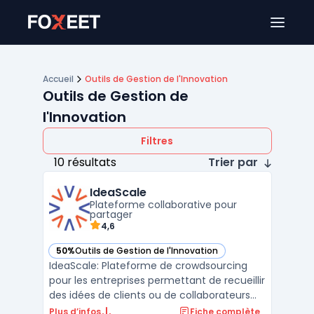
Ouver
Accueil
Outils de Gestion de l'Innovation
Outils de Gestion de
l'Innovation
Filtres
10 résultats
Trier par
IdeaScale
Plateforme collaborative pour
partager
4,6
50%
Outils de Gestion de l'Innovation
— voir IdeaScale dans cette catégorie
IdeaScale: Plateforme de crowdsourcing
pour les entreprises permettant de recueillir
des idées de clients ou de collaborateurs
afin d'améliorer des produits, services ou
Plus d’infos
Fiche complète