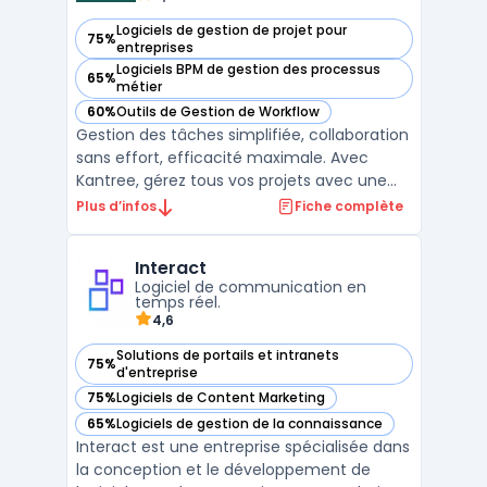
Logiciels de gestion de projet pour
75%
— voir Kantree dans cette catégorie
entreprises
Logiciels BPM de gestion des processus
65%
— voir Kantree dans cette catégorie
métier
60%
Outils de Gestion de Workflow
— voir Kantree dans cette catégorie
Gestion des tâches simplifiée, collaboration
sans effort, efficacité maximale. Avec
Kantree, gérez tous vos projets avec une
plateforme intuitive et personnalisable.
Plus d’infos
Fiche complète
Organisez, suivez et mesurez la
performance de votre équipe en temps
Interact
réel, quelle que soit sa taille ou son secteur
Logiciel de communication en
d'activité. Kantre ...
temps réel.
4,6
Solutions de portails et intranets
75%
— voir Interact dans cette catégorie
d'entreprise
75%
Logiciels de Content Marketing
— voir Interact dans cette catégorie
65%
Logiciels de gestion de la connaissance
— voir Interact dans cette catégorie
Interact est une entreprise spécialisée dans
la conception et le développement de