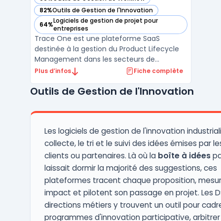
— voir Trace One dans cette catégorie
82%
Outils de Gestion de l'Innovation
— voir Trace One dans cette catégorie
Logiciels de gestion de projet pour
64%
— voir Trace One dans cette catégorie
entreprises
Trace One est une plateforme SaaS
destinée à la gestion du Product Lifecycle
Management dans les secteurs de
l’alimentaire, des cosmétiques et de la
Plus d’infos
Fiche complète
chimie de spécialité. Le logiciel couvre la
Outils de Gestion de l'Innovation
conformité réglementaire, la gestion des
formulations, le suivi qualité fournisseur et
le pilotage du cycle ...
Les logiciels de gestion de l'innovation industrial
collecte, le tri et le suivi des idées émises par le
clients ou partenaires. Là où la
boîte à idées
pa
laissait dormir la majorité des suggestions, ces
plateformes tracent chaque proposition, mesu
impact et pilotent son passage en projet. Les DS
directions métiers y trouvent un outil pour cadre
programmes d'innovation participative, arbitrer