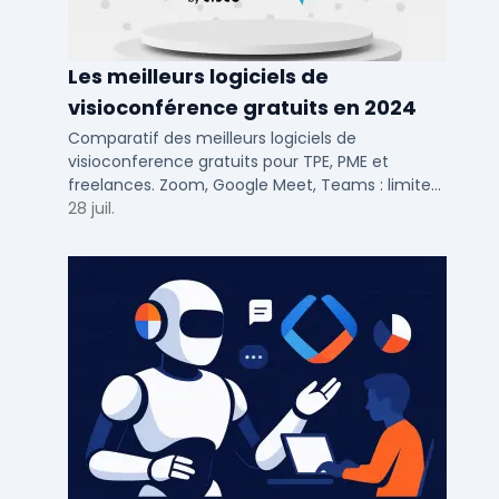
Les meilleurs logiciels de
visioconférence gratuits en 2024
Comparatif des meilleurs logiciels de
visioconference gratuits pour TPE, PME et
freelances. Zoom, Google Meet, Teams : limites,
participants, fonctions cles pour bien choisir.
28 juil.