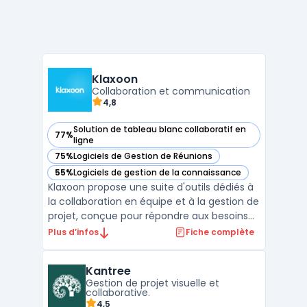
Klaxoon
Collaboration et communication
4,8
Solution de tableau blanc collaboratif en
77%
— voir Klaxoon dans cette catégorie
ligne
75%
Logiciels de Gestion de Réunions
— voir Klaxoon dans cette catégorie
55%
Logiciels de gestion de la connaissance
— voir Klaxoon dans cette catégorie
Klaxoon propose une suite d'outils dédiés à
la collaboration en équipe et à la gestion de
projet, conçue pour répondre aux besoins
des entreprises modernes. Cette
Plus d’infos
Fiche complète
plateforme intègre des fonctionnalités clés
pour la communication d'équipe,
Kantree
notamment des outils de communication
Gestion de projet visuelle et
pour équipes, qui facil ...
collaborative.
4,5