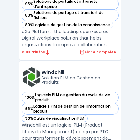
Solutions de portails et intranets
95%
— voir eXo Platform dans cette catégorie
d'entreprise
Solutions de partage et transfert de
80%
— voir eXo Platform dans cette catégorie
fichiers
80%
Logiciels de gestion de la connaissance
— voir eXo Platform dans cette catégorie
eXo Platform : the leading open-source
Digital Workplace solution that helps
organizations to improve collaboration,
knowledge management, and employee
Plus d’infos
Fiche complète
engagement. With eXo Platform,
employees can create, edit, and share
documents, access relevant information,
Windchill
communicate with each other, and comple
Solution PLM de Gestion de
Produits
...
Logiciels PLM de gestion du cycle de vie
100%
— voir Windchill dans cette catégorie
produit
Logiciels PIM de gestion de l'information
95%
— voir Windchill dans cette catégorie
produit
90%
Outils de visualisation PLM
— voir Windchill dans cette catégorie
Windchill est un logiciel PLM (Product
Lifecycle Management) conçu par PTC
pour transformer le développement de