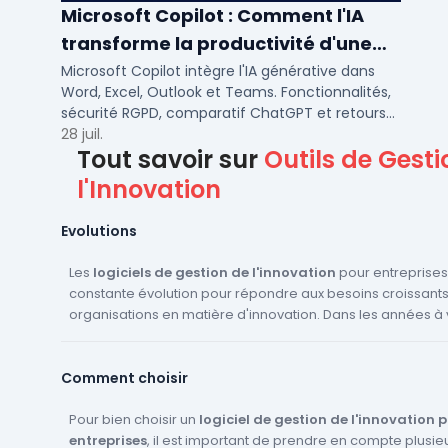
Microsoft Copilot : Comment l'IA
transforme la productivité d'une
PME/ETI ?
Microsoft Copilot intègre l'IA générative dans
Word, Excel, Outlook et Teams. Fonctionnalités,
sécurité RGPD, comparatif ChatGPT et retours
concrets pour PME et ETI françaises.
28 juil.
Tout savoir sur
Outils de Gesti
l'Innovation
Evolutions
Les
logiciels de gestion de l'innovation
pour entreprises
constante évolution pour répondre aux besoins croissant
organisations en matière d'innovation. Dans les années à 
pouvons nous attendre à voir plusieurs innovations et évo
cette sous-catégorie. Tout d'abord, l'intégration de l'
intel
Comment choisir
artificielle
et du
machine learning
sera probablement p
prononcée. Ces technologies permettent d'analyser rap
grandes quantités de données et de générer des insights 
Pour bien choisir un
logiciel de gestion de l'innovation 
qui peut aider les entreprises à identifier de nouvelles op
entreprises
, il est important de prendre en compte plusieu