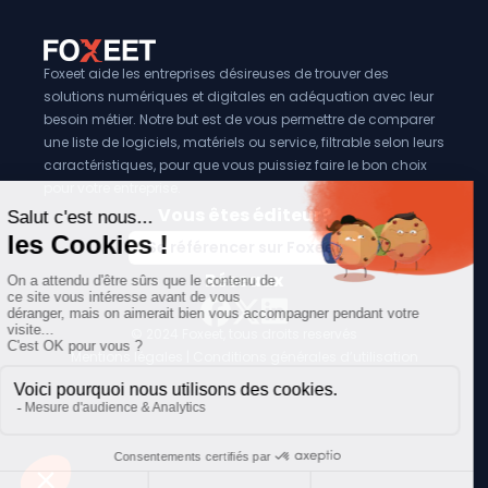
Foxeet aide les entreprises désireuses de trouver des
solutions numériques et digitales en adéquation avec leur
besoin métier. Notre but est de vous permettre de comparer
une liste de logiciels, matériels ou service, filtrable selon leurs
caractéristiques, pour que vous puissiez faire le bon choix
pour votre entreprise.
Vous êtes éditeur?
Se référencer sur Foxeet
Réseaux
© 2024 Foxeet, tous droits reservés
LinkedIn
Facebook
Twitter X
Mentions légales
|
Conditions générales d’utilisation