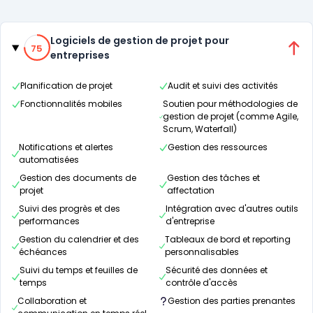
Catégories
75% de compatibilité
Logiciels de gestion de projet pour
75
entreprises
Planification de projet
Audit et suivi des activités
Fonctionnalités mobiles
Soutien pour méthodologies de
gestion de projet (comme Agile,
Scrum, Waterfall)
Notifications et alertes
Gestion des ressources
automatisées
Gestion des documents de
Gestion des tâches et
projet
affectation
Suivi des progrès et des
Intégration avec d'autres outils
performances
d'entreprise
Gestion du calendrier et des
Tableaux de bord et reporting
échéances
personnalisables
Suivi du temps et feuilles de
Sécurité des données et
temps
contrôle d'accès
Collaboration et
Gestion des parties prenantes