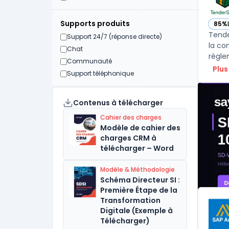
Supports produits
85%
— vo
Tende
Support 24/7 (réponse directe)
la co
Chat
réglem
Communauté
Plus
Support téléphonique
Contenus à télécharger
Cahier des charges
Modèle de cahier des
charges CRM à
télécharger – Word
Modèle & Méthodologie
Schéma Directeur SI :
Première Étape de la
Transformation
Digitale (Exemple à
Télécharger)