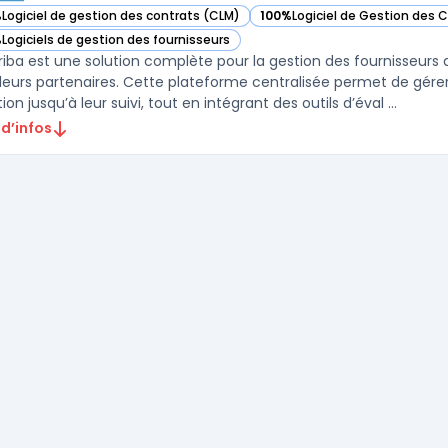
%
Logiciel de gestion des contrats (CLM)
100%
Logiciel de Gestion des 
ir SAP Ariba dans cette catégorie
— voir SAP Ariba dans cette ca
%
Logiciels de gestion des fournisseurs
ir SAP Ariba dans cette catégorie
riba est une solution complète pour la gestion des fournisseurs qu
leurs partenaires. Cette plateforme centralisée permet de gérer 
ion jusqu’à leur suivi, tout en intégrant des outils d’éval ...
 d’infos