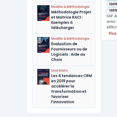
100
— vo
Modèle & Méthodologie
100
Méthodologie Projet
— vo
SAP A
et Matrice RACI :
avec 
Exemples à
sélect
télécharger
Plus
Modèle & Méthodologie
Évaluation de
Fournisseurs ou de
Logiciels : Aide au
Choix
Livre blanc
Les 4 tendances CRM
en 2019 pour
accélérer la
transformation et
favoriser
l’innovation