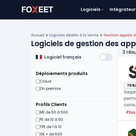
Logiciels
Intégrateur
Accueil
Logiciels dédiés à la Vente
Gestion appels d
Logiciels de gestion des app
3 rés
Logiciel français
Déploiements produits
Cloud
75%
— vo
On premise
Saqar
perme
Profils Clients
consul
Plus
ME de 50 à 500
PE de 10 à 50
TPE de 1 à 10
GE + de 500