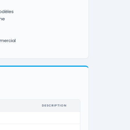
odèles
rne
mmercial
DESCRIPTION