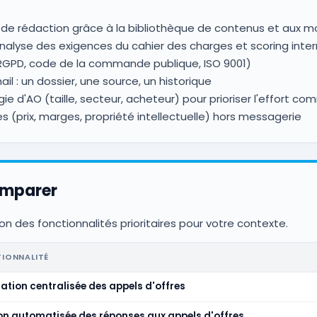
de rédaction grâce à la bibliothèque de contenus et aux m
analyse des exigences du cahier des charges et scoring inte
(RGPD, code de la commande publique, ISO 9001)
il : un dossier, une source, un historique
ie d'AO (taille, secteur, acheteur) pour prioriser l'effort co
 (prix, marges, propriété intellectuelle) hors messagerie
omparer
on des fonctionnalités prioritaires pour votre contexte.
IONNALITÉ
cation centralisée des appels d'offres
on automatisée des réponses aux appels d'offres