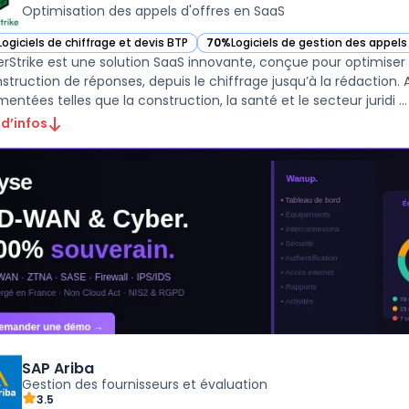
Optimisation des appels d'offres en SaaS
Logiciels de chiffrage et devis BTP
70%
Logiciels de gestion des appels
ir TenderStrike dans cette catégorie
— voir TenderStrike dans cette caté
rStrike est une solution SaaS innovante, conçue pour optimiser l’
nstruction de réponses, depuis le chiffrage jusqu’à la rédaction
entées telles que la construction, la santé et le secteur juridi ...
 d’infos
SAP Ariba
Gestion des fournisseurs et évaluation
3.5