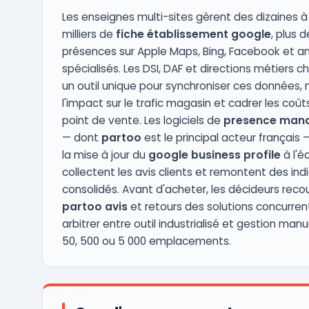
Les enseignes multi-sites gèrent des dizaines à
milliers de
fiche établissement google
, plus d
présences sur Apple Maps, Bing, Facebook et a
spécialisés. Les DSI, DAF et directions métiers c
un outil unique pour synchroniser ces données,
l'impact sur le trafic magasin et cadrer les coût
point de vente. Les logiciels de
presence man
— dont
partoo
est le principal acteur français 
la mise à jour du
google business profile
à l'éc
collectent les avis clients et remontent des ind
consolidés. Avant d'acheter, les décideurs reco
partoo avis
et retours des solutions concurren
arbitrer entre outil industrialisé et gestion manu
50, 500 ou 5 000 emplacements.