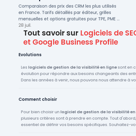
Comparaison des prix des CRM les plus utilisés
en France. Tarifs détaillés par éditeur, grilles
mensuelles et options gratuites pour TPE, PME et
ETI.
28 juil.
Tout savoir sur
Logiciels de SE
et Google Business Profile
Evolutions
Les
logiciels de gestion de la visibilité en ligne
sont en 
évolution pour répondre aux besoins changeants des entr
Dans les années à venir, nous pouvons nous attendre à voi
innovations et évolutions dans ce domaine. Tout d'abord, l
artificielle et le machine learning joueront un rôle de plus 
Comment choisir
important dans ces logiciels. Ils permettront d'analyser d
quantités de données pour fournir des insights précis et a
optimiser la visibilité en ligne. De plus, ces logiciels devie
Pour bien choisir un
logiciel de gestion de la visibilité en
en plus intégrés avec d'autres outils de marketing digital, 
plusieurs critères sont à prendre en compte. Tout d'abord, 
solution complète pour la gestion de la présence en ligne. 
essentiel de définir vos besoins spécifiques. Souhaitez-v
l'importance de la personnalisation continuera de croître. 
votre présence sur les moteurs de recherche, les platef