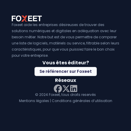
pour les entreprises qui dépendent fortement des clients 
somme, les
logiciels de gestion de la visibilité en ligne
s
précieux pour toute entreprise qui souhaite maximiser sa
ligne et attirer plus de clients.
Foxeet aide les entreprises désireuses de trouver des
solutions numériques et digitales en adéquation avec leur
besoin métier. Notre but est de vous permettre de comparer
une liste de logiciels, matériels ou service, filtrable selon leurs
caractéristiques, pour que vous puissiez faire le bon choix
pour votre entreprise.
Vous êtes éditeur?
Se référencer sur Foxeet
Réseaux
© 2024 Foxeet, tous droits reservés
LinkedIn
Facebook
Twitter X
Mentions légales
|
Conditions générales d’utilisation