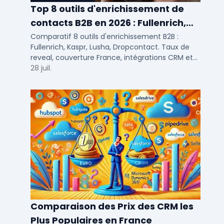
Top 8 outils d'enrichissement de
contacts B2B en 2026 : Fullenrich,
Kaspr, Lusha...
Comparatif 8 outils d'enrichissement B2B :
Fullenrich, Kaspr, Lusha, Dropcontact. Taux de
reveal, couverture France, intégrations CRM et
tarifs testés pour SDR et commerciaux PME/ETI.
28 juil.
Comparaison des Prix des CRM les
Plus Populaires en France