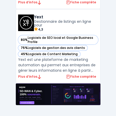
propose des solutions de gestion d'avis
Plus d’infos
Fiche complète
clients, de référencement local et de
gestion de réseaux sociaux pour améliorer
Yext
la visibilité et l'e-réputation des entreprises.
Gestionnaire de listings en ligne
Ain ...
pour
4,3
Logiciels de SEO local et Google Business
80%
— voir Yext dans cette catégorie
Profile
75%
Logiciels de gestion des avis clients
— voir Yext dans cette catégorie
45%
Logiciels de Content Marketing
— voir Yext dans cette catégorie
Yext est une plateforme de marketing
automation qui permet aux entreprises de
gérer leurs informations en ligne à partir
d'une seule source de données. Avec Yext,
Plus d’infos
Fiche complète
les entreprises peuvent mettre à jour
rapidement et précisément leurs
informations sur les annuaires en ligne, les
réseaux sociaux, les G ...