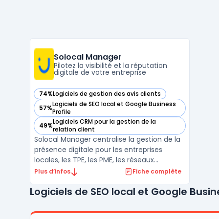
Solocal Manager
Pilotez la visibilité et la réputation
digitale de votre entreprise
74%
Logiciels de gestion des avis clients
— voir Solocal Manager dans cette catégorie
Logiciels de SEO local et Google Business
57%
— voir Solocal Manager dans cette catégorie
Profile
Logiciels CRM pour la gestion de la
49%
— voir Solocal Manager dans cette catégorie
relation client
Solocal Manager centralise la gestion de la
présence digitale pour les entreprises
locales, les TPE, les PME, les réseaux
d’enseignes et le secteur public. La solution
Plus d’infos
Fiche complète
cible les structures disposant de plusieurs
Logiciels de SEO local et Google Busine
points de contact clients sur internet et
nécessitant de transmettre leurs
informations, ...