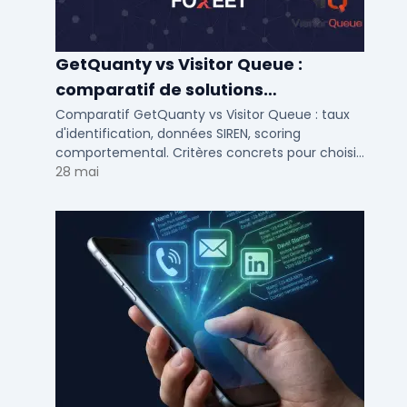
GetQuanty vs Visitor Queue :
comparatif de solutions
d'identification visiteurs B2B
Comparatif GetQuanty vs Visitor Queue : taux
d'identification, données SIREN, scoring
comportemental. Critères concrets pour choisir
votre solution de lead generation B2B en PME et
28 mai
ETI.