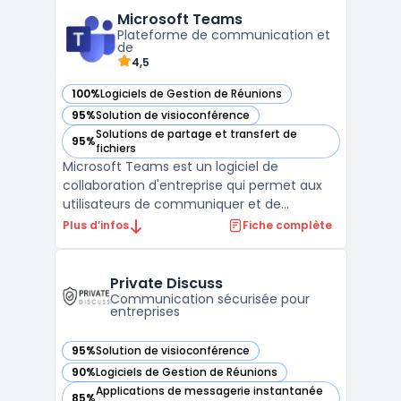
Outlook permet de gérer les emails, les
Microsoft Teams
contacts et les tâches depuis une interface
Plateforme de communication et
unique. Avec des opti ...
de
4,5
100%
Logiciels de Gestion de Réunions
— voir Microsoft Teams dans cette catégorie
95%
Solution de visioconférence
— voir Microsoft Teams dans cette catégorie
Solutions de partage et transfert de
95%
— voir Microsoft Teams dans cette catégorie
fichiers
Microsoft Teams est un logiciel de
collaboration d'entreprise qui permet aux
utilisateurs de communiquer et de
collaborer efficacement avec des équipes
Plus d’infos
Fiche complète
distantes. Son interface utilisateur
conviviale permet aux équipes de
communiquer via des chats, des appels
Private Discuss
audio et des appels vidéo. Il offre égal ...
Communication sécurisée pour
entreprises
95%
Solution de visioconférence
— voir Private Discuss dans cette catégorie
90%
Logiciels de Gestion de Réunions
— voir Private Discuss dans cette catégorie
Applications de messagerie instantanée
85%