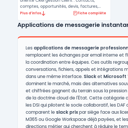
orienté CRM gestion client : contacts,
comptes, opportunités, devis, factures,
campagnes et tickets sont centralisés dans
Plus d’infos
Fiche complète
un même espace. Les équipes
Applications de messagerie instanta
commerciales exploitent pipelines, scoring
et automatisations pour la CRM
prospection (formulaires web, c ...
Les
applications de messagerie professionn
remplacent les échanges par email interne et flu
la coordination entre équipes. Ces outils regro
conversations, fichiers, appels et intégrations m
dans une même interface.
Slack
et
Microsoft
dominent le marché, mais des alternatives sou
et chiffrées gagnent du terrain sous la pression
de la doctrine cloud de l'État. Cette catégorie
les DSI qui pilotent le socle collaboratif, les DAF 
comparent le
slack prix
par siège face aux lic
M365 ou Google Workspace déjà payées, et le
directions métier qui cherchent à réduire le te