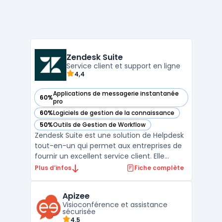
Zendesk Suite
Service client et support en ligne
4,4
Applications de messagerie instantanée
60%
— voir Zendesk Suite dans cette catégorie
pro
60%
Logiciels de gestion de la connaissance
— voir Zendesk Suite dans cette catégorie
50%
Outils de Gestion de Workflow
— voir Zendesk Suite dans cette catégorie
Zendesk Suite est une solution de Helpdesk
tout-en-un qui permet aux entreprises de
fournir un excellent service client. Elle
comprend un logiciel de support client, de
Plus d’infos
Fiche complète
chat en direct, de centre d'appels et de
base de connaissances. Les entreprises
Apizee
peuvent personnaliser la suite selon leurs
Visioconférence et assistance
besoins ...
sécurisée
4.5