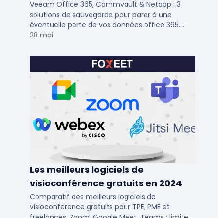
Netapp
Veeam Office 365, Commvault & Netapp : 3
solutions de sauvegarde pour parer à une
éventuelle perte de vos données office 365.
Voici notre ...
28 mai
Les meilleurs logiciels de
visioconférence gratuits en 2024
Comparatif des meilleurs logiciels de
visioconference gratuits pour TPE, PME et
freelances. Zoom, Google Meet, Teams : limites,