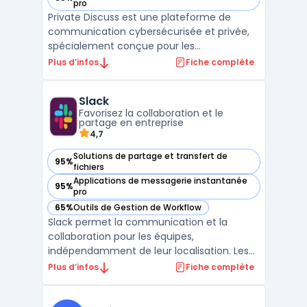
— voir Private Discuss dans cette catégorie
pro
Private Discuss est une plateforme de
communication cybersécurisée et privée,
spécialement conçue pour les
gouvernements et les entreprises sensibles.
Plus d’infos
Fiche complète
En intégrant des fonctionnalités de
communication similaires à celles de
Slack
WhatsApp, Teams et Zoom, elle se
Favorisez la collaboration et le
distingue par un niveau de chiffrement
partage en entreprise
robu ...
4,7
Solutions de partage et transfert de
95%
— voir Slack dans cette catégorie
fichiers
Applications de messagerie instantanée
95%
— voir Slack dans cette catégorie
pro
65%
Outils de Gestion de Workflow
— voir Slack dans cette catégorie
Slack permet la communication et la
collaboration pour les équipes,
indépendamment de leur localisation. Les
entreprises utilisent Slack pour organiser
Plus d’infos
Fiche complète
leurs échanges, documents et applications
métiers dans une interface. La circulation