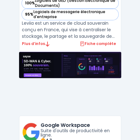
Logiciels de GED (Gestion Électronique de
100%
— voir Leviia dans cette catégorie
Documents)
Logiciels de messagerie électronique
95%
— voir Leviia dans cette catégorie
d'entreprise
Leviia est un service de cloud souverain
conçu en France, qui vise à centraliser le
stockage, le partage et la sauvegarde de
données pour des usages professionnels.
Plus d’infos
Fiche complète
L’éditeur met en avant un hébergement
exclusivement en France, une conformité
RGPD, ainsi que des certifications ISO 27001
et HDS (selo ...
Google Workspace
Suite d'outils de productivité en
ligne.