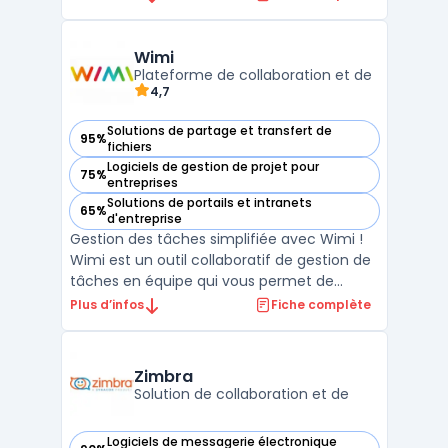
combinant appels vocaux et vidéo,
messagerie instantanée, et collaboration
d'équipe sur une seule et même
Wimi
plateforme, Fuze permet aux organisatio ...
Plateforme de collaboration et de
4,7
Solutions de partage et transfert de
95%
— voir Wimi dans cette catégorie
fichiers
Logiciels de gestion de projet pour
75%
— voir Wimi dans cette catégorie
entreprises
Solutions de portails et intranets
65%
— voir Wimi dans cette catégorie
d'entreprise
Gestion des tâches simplifiée avec Wimi !
Wimi est un outil collaboratif de gestion de
tâches en équipe qui vous permet de
travailler plus rapidement et plus
Plus d’infos
Fiche complète
efficacement. Avec Wimi, vous pouvez
créer des listes de tâches, attribuer des
tâches à des membres de votre équipe et
Zimbra
suivre leur progression ...
Solution de collaboration et de
Logiciels de messagerie électronique