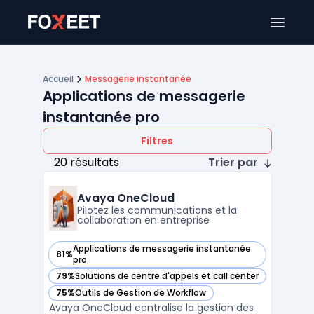
Ouver
Accueil
Messagerie instantanée
Applications de messagerie
instantanée pro
Filtres
20 résultats
Trier par
Avaya OneCloud
Pilotez les communications et la
collaboration en entreprise
Applications de messagerie instantanée
81%
— voir Avaya OneCloud dans cette catégorie
pro
79%
Solutions de centre d'appels et call center
— voir Avaya OneCloud dans cette catégorie
75%
Outils de Gestion de Workflow
— voir Avaya OneCloud dans cette catégorie
Avaya OneCloud centralise la gestion des