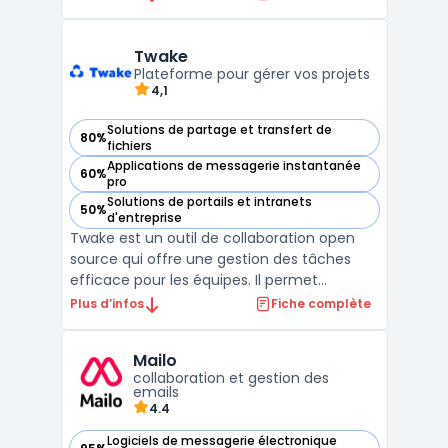
réel. Destiné aux entreprises, Google Meet
permet d'organiser des réunions virtuelles
avec une haute qualité audio et vidéo,
Twake
grâce à des technologies a ...
Plateforme pour gérer vos projets
4,1
Solutions de partage et transfert de
80%
— voir Twake dans cette catégorie
fichiers
Applications de messagerie instantanée
60%
— voir Twake dans cette catégorie
pro
Solutions de portails et intranets
50%
— voir Twake dans cette catégorie
d'entreprise
Twake est un outil de collaboration open
source qui offre une gestion des tâches
efficace pour les équipes. Il permet
d'organiser les tâches, les projets, le
Plus d’infos
Fiche complète
calendrier, le chat, les emails et bien plus
encore. Twake est conçu pour rendre le
Mailo
travail en équipe plus productif et plus
collaboration et gestion des
facile, grâce à u ...
emails
4.4
Logiciels de messagerie électronique