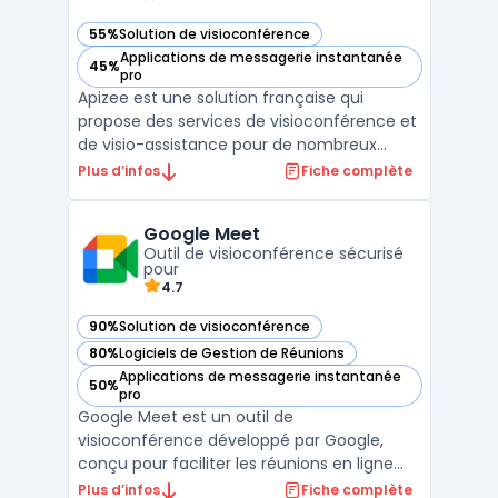
55%
Solution de visioconférence
— voir Apizee dans cette catégorie
Applications de messagerie instantanée
45%
— voir Apizee dans cette catégorie
pro
Apizee est une solution française qui
propose des services de visioconférence et
de visio-assistance pour de nombreux
secteurs comme la santé, l’industrie, et le
Plus d’infos
Fiche complète
service client. La plateforme repose sur le
protocole WebRTC, ce qui permet de lancer
Google Meet
des visioconférences directement depuis
Outil de visioconférence sécurisé
un navigateu ...
pour
4.7
90%
Solution de visioconférence
— voir Google Meet dans cette catégorie
80%
Logiciels de Gestion de Réunions
— voir Google Meet dans cette catégorie
Applications de messagerie instantanée
50%
— voir Google Meet dans cette catégorie
pro
Google Meet est un outil de
visioconférence développé par Google,
conçu pour faciliter les réunions en ligne
sécurisées et la collaboration en temps
Plus d’infos
Fiche complète