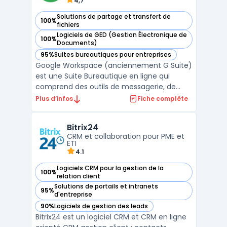
4,7
Solutions de partage et transfert de
100%
— voir Google Workspace dans cette catégorie
fichiers
Logiciels de GED (Gestion Électronique de
100%
— voir Google Workspace dans cette catégorie
Documents)
95%
Suites bureautiques pour entreprises
— voir Google Workspace dans cette catégorie
Google Workspace (anciennement G Suite)
est une Suite Bureautique en ligne qui
comprend des outils de messagerie, de
stockage, de partage et de collaboration.
Plus d’infos
Fiche complète
Elle permet aux utilisateurs de travailler à
distance et en temps réel sur des
Bitrix24
documents, des feuilles de calcul et des
CRM et collaboration pour PME et
présentations. Les ou ...
ETI
4.1
Logiciels CRM pour la gestion de la
100%
— voir Bitrix24 dans cette catégorie
relation client
Solutions de portails et intranets
95%
— voir Bitrix24 dans cette catégorie
d'entreprise
90%
Logiciels de gestion des leads
— voir Bitrix24 dans cette catégorie
Bitrix24 est un logiciel CRM et CRM en ligne