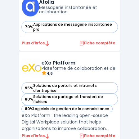
de l’information, la continuité des
Atolia
conversations et la recherc ...
Messagerie instantanée et
collaboration
Applications de messagerie instantanée
70%
— voir Atolia dans cette catégorie
pro
...
Plus d’infos
Fiche complète
eXo Platform
Plateforme de collaboration et de
4,6
Solutions de portails et intranets
95%
— voir eXo Platform dans cette catégorie
d'entreprise
Solutions de partage et transfert de
80%
— voir eXo Platform dans cette catégorie
fichiers
80%
Logiciels de gestion de la connaissance
— voir eXo Platform dans cette catégorie
eXo Platform : the leading open-source
Digital Workplace solution that helps
organizations to improve collaboration,
knowledge management, and employee
Plus d’infos
Fiche complète