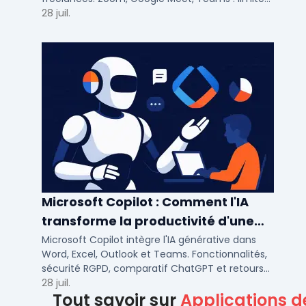
participants, fonctions cles pour bien choisir.
28 juil.
Microsoft Copilot : Comment l'IA
transforme la productivité d'une
PME/ETI ?
Microsoft Copilot intègre l'IA générative dans
Word, Excel, Outlook et Teams. Fonctionnalités,
sécurité RGPD, comparatif ChatGPT et retours
concrets pour PME et ETI françaises.
28 juil.
Tout savoir sur
Applications d