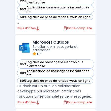
90%
— voir Zimbra dans cette catégorie
d'entreprise
Applications de messagerie instantanée
65%
— voir Zimbra dans cette catégorie
pro
50%
Logiciels de prise de rendez-vous en ligne
— voir Zimbra dans cette catégorie
...
Plus d’infos
Fiche complète
Microsoft Outlook
Solution de messagerie et
calendrier
4.5
Logiciels de messagerie électronique
95%
— voir Microsoft Outlook dans cette catégorie
d'entreprise
Applications de messagerie instantanée
80%
— voir Microsoft Outlook dans cette catégorie
pro
60%
Logiciels de prise de rendez-vous en ligne
— voir Microsoft Outlook dans cette catégorie
Outlook est un outil de collaboration
développé par Microsoft, offrant des
fonctionnalités complètes de messagerie
professionnelle et de calendrier intégré.
Plus d’infos
Fiche complète
Conçu pour améliorer la productivité,