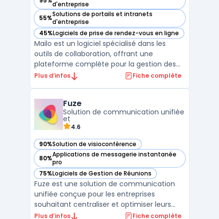
95%
— voir Mailo dans cette catégorie
d'entreprise
Solutions de portails et intranets
55%
— voir Mailo dans cette catégorie
d'entreprise
45%
Logiciels de prise de rendez-vous en ligne
— voir Mailo dans cette catégorie
Mailo est un logiciel spécialisé dans les
outils de collaboration, offrant une
plateforme complète pour la gestion des
emails, des calendriers, des contacts, des
Plus d’infos
Fiche complète
tâches et des fichiers. Destiné aux
entreprises de toutes tailles, Mailo propose
Fuze
une solution sécurisée et respectueuse de
Solution de communication unifiée
la vie privée p ...
et
4.6
90%
Solution de visioconférence
— voir Fuze dans cette catégorie
Applications de messagerie instantanée
80%
— voir Fuze dans cette catégorie
pro
75%
Logiciels de Gestion de Réunions
— voir Fuze dans cette catégorie
Fuze est une solution de communication
unifiée conçue pour les entreprises
souhaitant centraliser et optimiser leurs
interactions internes et externes. En
Plus d’infos
Fiche complète