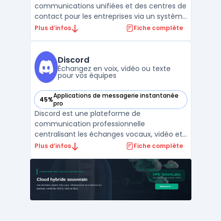
communications unifiées et des centres de
contact pour les entreprises via un système
d’abonnement. Les organisations disposent
Plus d’infos
Fiche complète
ainsi d’un modèle OPEX, évitant l’achat de
licences perpétuelles et maîtrisant leurs
coûts. Ce service permet de déployer des
Discord
outil ...
Échangez en voix, vidéo ou texte
pour vos équipes
Applications de messagerie instantanée
45%
— voir Discord dans cette catégorie
pro
Discord est une plateforme de
communication professionnelle
centralisant les échanges vocaux, vidéo et
texte dans le cadre de la collaboration
Plus d’infos
Fiche complète
entre équipes et communautés. Depuis
2015, cet outil est utilisé par un large public
pour répondre à la nécessité de faciliter les
interactions dans les stru ...