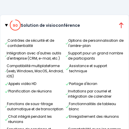
Catégories
90% de compatibilité
Solution de visioconférence
90
Contrôles de sécurité et de
Options de personnalisation de
confidentialité
l'arrière-plan
Intégration avec d'autres outils
Support pour un grand nombre
d'entreprise (CRM, e-mail, etc.)
de participants
Compatibilité multiplateforme
Assistance et support
(web, Windows, MacOS, Android,
technique
iOS)
Appels vidéo HD
Partage d'écran
Planification de réunions
Invitations par courriel et
intégration de calendrier
Fonctions de sous-titrage
Fonctionnalités de tableau
automatique et de transcription
blanc
Chat intégré pendant les
Enregistrement des réunions
réunions