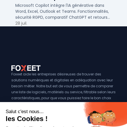
PME/ETI ?
Microsoft Copilot intègre l'IA générative dans
Word, Excel, Outlook et Teams. Fonctionnalités,
sécurité RGPD, comparatif ChatGPT et retours
concrets pour PME et ETI françaises.
28 juil.
Foxeet aide les entreprises désireuses de trouver des
solutions numériques et digitales en adéquation avec leur
besoin métier. Notre but est de vous permettre de comparer
une liste de logiciels, matériels ou service, filtrable selon leurs
caractéristiques, pour que vous puissiez faire le bon choix
pour votre entreprise.
Vous êtes éditeur?
Se référencer sur Foxeet