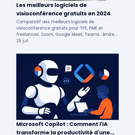
Les meilleurs logiciels de
visioconférence gratuits en 2024
Comparatif des meilleurs logiciels de
visioconference gratuits pour TPE, PME et
freelances. Zoom, Google Meet, Teams : limites,
participants, fonctions cles pour bien choisir.
28 juil.
Microsoft Copilot : Comment l'IA
transforme la productivité d'une