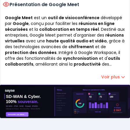
Présentation de Google Meet
Google Meet
est un
outil de visioconférence
développé
par
Google
, conçu pour faciliter les
réunions en ligne
sécurisées
et la
collaboration en temps réel
. Destiné aux
entreprises, Google Meet permet d'organiser des
réunions
virtuelles
avec une
haute qualité audio et vidéo
, grâce à
des technologies avancées de
chiffrement
et de
protection des données
. Intégré à Google Workspace, il
offre des fonctionnalités de
synchronisation
et d'
outils
collaboratifs
, améliorant ainsi la
productivité
des
équipes. Accessible depuis n'importe quel appareil, Google
Meet assure une
connectivité fluide
et une
expérience
Voir plus
utilisateur optimisée
.