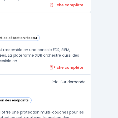
Fiche complète
IDS de détection réseau
cette catégorie
ui rassemble en une console EDR, SIEM,
ées. La plateforme XDR orchestre aussi des
ssible en ...
Fiche complète
Prix : Sur demande
tion des endpoints
cette catégorie
i offre une protection multi-couches pour les
otection anti-malware, la gestion des