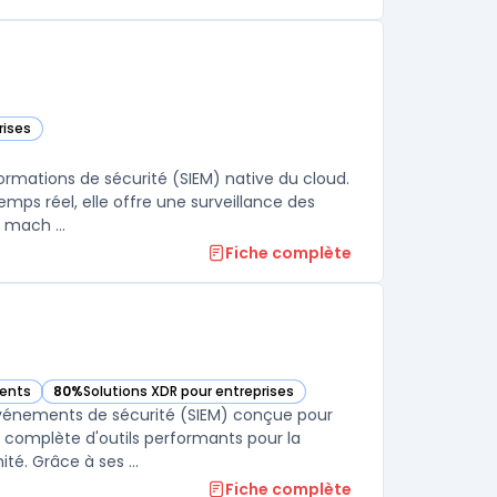
rises
s cette catégorie
ormations de sécurité (SIEM) native du cloud.
ps réel, elle offre une surveillance des
 mach ...
Fiche complète
dents
80%
Solutions XDR pour entreprises
— voir LogRhythm dans cette catégorie
vénements de sécurité (SIEM) conçue pour
e complète d'outils performants pour la
té. Grâce à ses ...
Fiche complète