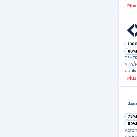
Plus
100
— vo
80%
— vo
TEHTR
NTA/N
outils
Plus
75%
— vo
50%
— vo
Acron
donné