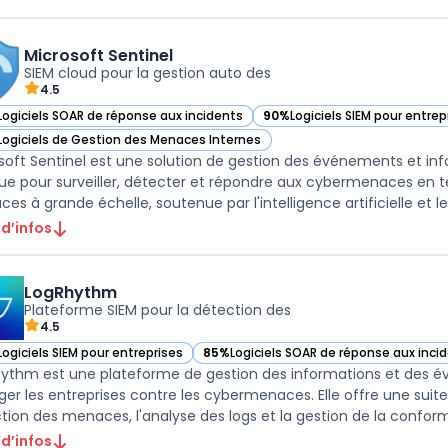
Microsoft Sentinel
SIEM cloud pour la gestion auto des
4.5
Logiciels SOAR de réponse aux incidents
90%
Logiciels SIEM pour entrep
ir Microsoft Sentinel dans cette catégorie
— voir Microsoft Sentinel dan
Logiciels de Gestion des Menaces Internes
ir Microsoft Sentinel dans cette catégorie
soft Sentinel est une solution de gestion des événements et inf
e pour surveiller, détecter et répondre aux cybermenaces en tem
es à grande échelle, soutenue par l'intelligence artificielle et le
 d’infos
LogRhythm
Plateforme SIEM pour la détection des
4.5
Logiciels SIEM pour entreprises
85%
Logiciels SOAR de réponse aux inci
ir LogRhythm dans cette catégorie
— voir LogRhythm dans cette catégorie
ythm est une plateforme de gestion des informations et des é
ger les entreprises contre les cybermenaces. Elle offre une suit
tion des menaces, l'analyse des logs et la gestion de la conformi
 d’infos