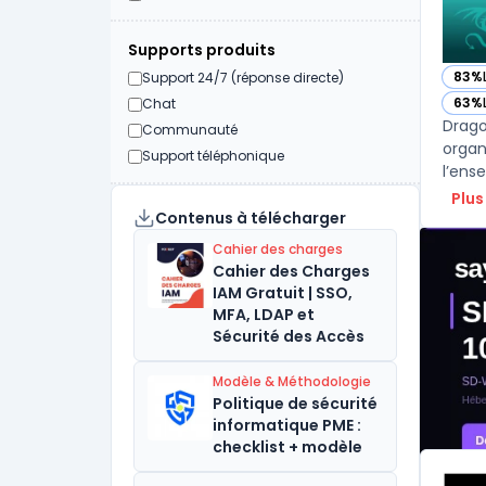
Supports produits
83%
Support 24/7 (réponse directe)
— vo
63%
Chat
— vo
Drago
Communauté
organ
Support téléphonique
l’ens
Plus
Contenus à télécharger
Cahier des charges
Cahier des Charges
IAM Gratuit | SSO,
MFA, LDAP et
Sécurité des Accès
Modèle & Méthodologie
Politique de sécurité
informatique PME :
checklist + modèle