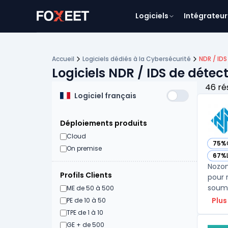
Logiciels
Intégrateur
Accueil
Logiciels dédiés à la Cybersécurité
NDR / IDS
Logiciels NDR / IDS de détec
46 ré
Logiciel français
Déploiements produits
Cloud
75%
— vo
On premise
67%
— vo
Nozom
Profils Clients
pour 
ME de 50 à 500
Plus
PE de 10 à 50
TPE de 1 à 10
GE + de 500