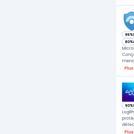
95%
— vo
80%
— vo
Micro
Conçu
menac
Plus
90%
— vo
LogRh
proté
détec
Plus