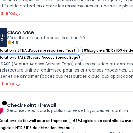
ctifs et la protection contre les ransomwares en une seule platef
 d’infos
Cisco sase
Sécurité réseau et accès cloud unifié
4.5
Solutions ZTNA d'accès réseau Zero Trust
90%
Logiciels NDR / IDS de 
ir Cisco sase dans cette catégorie
— voir Cisco sase dans cett
Solutions SASE (Secure Access Service Edge)
ir Cisco sase dans cette catégorie
 SASE (Secure Access Service Edge) est une solution qui combine
rchitecture unifiée, optimisée pour les entreprises modernes. 
 d’infos
Check Point Firewall
Sécurisez vos clouds publics, privés et hybrides en continu
Solutions de firewall pour entreprises
65%
Logiciels de contrôle du sy
r Check Point Firewall dans cette catégorie
— voir Check Point Firewall dans
Logiciels NDR / IDS de détection réseau
r Check Point Firewall dans cette catégorie