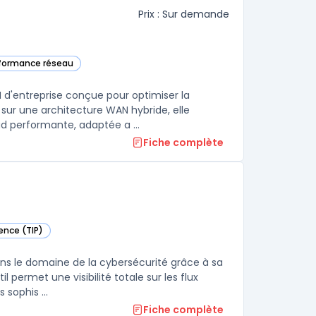
Prix : Sur demande
erformance réseau
Connect SD-WAN dans cette catégorie
'entreprise conçue pour optimiser la
 sur une architecture WAN hybride, elle
 performante, adaptée a ...
Fiche complète
gence (TIP)
 catégorie
s le domaine de la cybersécurité grâce à sa
permet une visibilité totale sur les flux
 sophis ...
Fiche complète