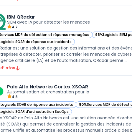
IBM QRadar
SIEM avec IA pour détecter les menaces
4.7
Services MDR de détection et réponse managées
95%
Logiciels SIEM p
ir IBM QRadar dans cette catégorie
— voir IBM QRadar d
Logiciels SOAR de réponse aux incidents
ir IBM QRadar dans cette catégorie
Radar est une solution de gestion des informations et des évén
ntreprises à détecter, prioriser et corréler les menaces de cybers
lligence artificielle (IA) et de l’automatisation, QRadar perme ...
 d’infos
Palo Alto Networks Cortex XSOAR
Automatisation et orchestration pour la
4.8
%
Logiciels SOAR de réponse aux incidents
90%
Services MDR de détect
ir Palo Alto Networks Cortex XSOAR dans cette catégorie
— voir Palo Alto Networks Co
Logiciels SOAR d'orchestration SecOps
ir Palo Alto Networks Cortex XSOAR dans cette catégorie
x XSOAR de Palo Alto Networks est une solution avancée d’orche
ité (SOAR) qui permet de centraliser la gestion des incidents de
forme unifie et automatise les processus manuels grâce à des pl