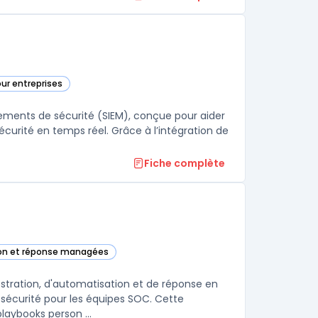
our entreprises
ans cette catégorie
ements de sécurité (SIEM), conçue pour aider
écurité en temps réel. Grâce à l’intégration de
Fiche complète
ion et réponse managées
rtex XSOAR dans cette catégorie
stration, d'automatisation et de réponse en
 sécurité pour les équipes SOC. Cette
aybooks person ...