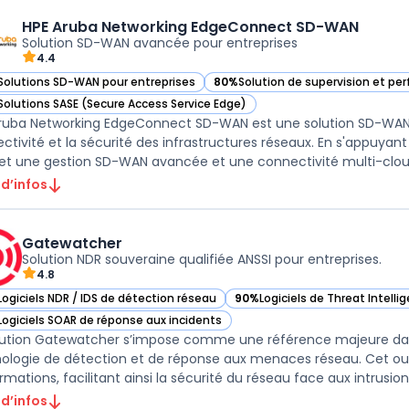
HPE Aruba Networking EdgeConnect SD-WAN
Solution SD-WAN avancée pour entreprises
4.4
Solutions SD-WAN pour entreprises
80%
Solution de supervision et p
ir HPE Aruba Networking EdgeConnect SD-WAN dans cette catégorie
— voir HPE Aruba Networking Edge
Solutions SASE (Secure Access Service Edge)
ir HPE Aruba Networking EdgeConnect SD-WAN dans cette catégorie
ruba Networking EdgeConnect SD-WAN est une solution SD-WAN d
ctivité et la sécurité des infrastructures réseaux. En s'appuyant
t une gestion SD-WAN avancée et une connectivité multi-cloud
 d’infos
Gatewatcher
Solution NDR souveraine qualifiée ANSSI pour entreprises.
4.8
Logiciels NDR / IDS de détection réseau
90%
Logiciels de Threat Intelli
ir Gatewatcher dans cette catégorie
— voir Gatewatcher dans cette
Logiciels SOAR de réponse aux incidents
ir Gatewatcher dans cette catégorie
lution Gatewatcher s’impose comme une référence majeure dan
ologie de détection et de réponse aux menaces réseau. Cet outil 
rmations, facilitant ainsi la sécurité du réseau face aux intrusions
 d’infos