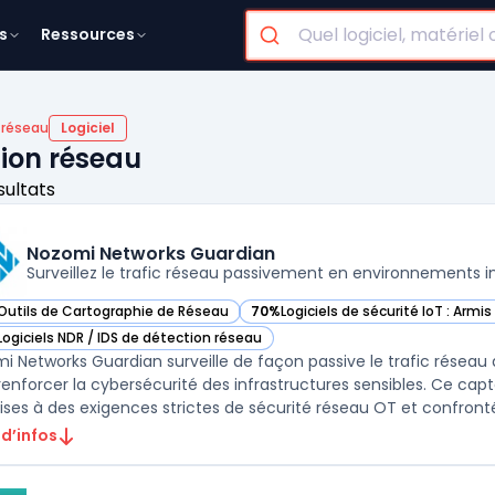
s
Ressources
 réseau
Logiciel
tion réseau
sultats
Nozomi Networks Guardian
Surveillez le trafic réseau passivement en environnements in
Outils de Cartographie de Réseau
70%
Logiciels de sécurité IoT : Armis
ir Nozomi Networks Guardian dans cette catégorie
— voir Nozomi Networks Guardian d
Logiciels NDR / IDS de détection réseau
ir Nozomi Networks Guardian dans cette catégorie
i Networks Guardian surveille de façon passive le trafic réseau 
renforcer la cybersécurité des infrastructures sensibles. Ce cap
 d’infos