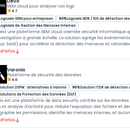
Devo
SIEM cloud pour analyser vos logs
4.7
Logiciels SIEM pour entreprises
60%
Logiciels NDR / IDS de détection ré
ir Devo dans cette catégorie
— voir Devo dans cette catégorie
Logiciels de Gestion des Menaces Internes
ir Devo dans cette catégorie
est une plateforme SIEM cloud orientée sécurité informatique qui
investigation à grande échelle. La solution agrège les événements
 d’infos
Varonis
Plateforme de sécurité des données
4.6
Solution DSPM : alternatives à Varonis
95%
Solution ITDR de détection
ir Varonis dans cette catégorie
— voir Varonis dans cette catég
Solutions de Protection des Données (DLP)
ir Varonis dans cette catégorie
is est une plateforme de data security centrée sur les donnée
et analyse d’activité pour réduire l’exposition des fichiers et des 
graphie les permissions, identifie les menaces internes, et automa
 d’infos