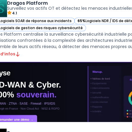
Dragos Platform
Surveillez vos actifs OT et détectez les menaces industrielle
4.1
Logiciels SOAR de réponse aux incidents
65%
Logiciels NDR / IDS de dé
ir Dragos Platform dans cette catégorie
— voir Dragos Platform dans c
Logiciels de gestion des risques cybersécurité
ir Dragos Platform dans cette catégorie
s Platform centralise la surveillance cybersécurité industrielle po
isations confrontées à la complexité des architectures industriell
emble de leurs actifs réseau, à détecter des menaces propres au 
 d’infos