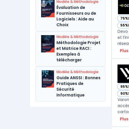
Modèle & Méthodologie
Évaluation de
Fournisseurs ou de
75%
Logiciels : Aide au
— vo
Choix
55%
— vo
Devo 
Modèle & Méthodologie
et l’
Méthodologie Projet
et Matrice RACI :
Plus
Exemples à
télécharger
Modèle & Méthodologie
Guide ANSSI : Bonnes
Pratiques de
95%
— vo
Sécurité
90%
Informatique
— vo
Varon
accès 
carto
Plus