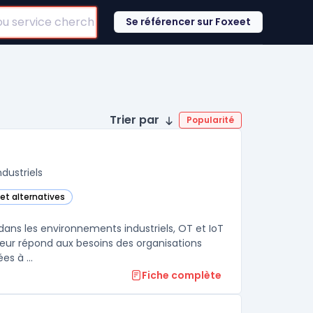
Se référencer sur Foxeet
Trier par
Popularité
dustriels
 et alternatives
ans cette catégorie
dans les environnements industriels, OT et IoT
teur répond aux besoins des organisations
soumises à des exigences strictes de sécurité réseau OT et confrontées à ...
Fiche complète