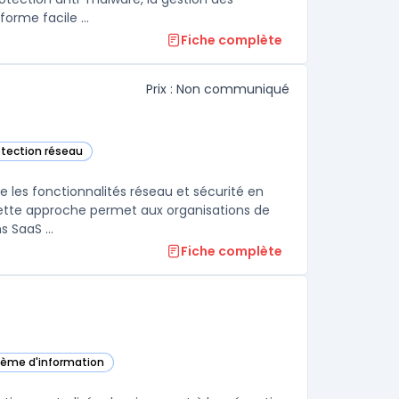
orme facile ...
Fiche complète
Prix : Non communiqué
détection réseau
e catégorie
 les fonctionnalités réseau et sécurité en
Cette approche permet aux organisations de
sécuriser et de simplifier l'accès aux ressources cloud, aux applications SaaS ...
Fiche complète
stème d'information
 cette catégorie