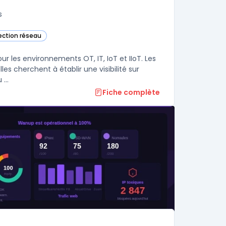
s
tection réseau
ette catégorie
ur les environnements OT, IT, IoT et IIoT. Les
es cherchent à établir une visibilité sur
...
Fiche complète