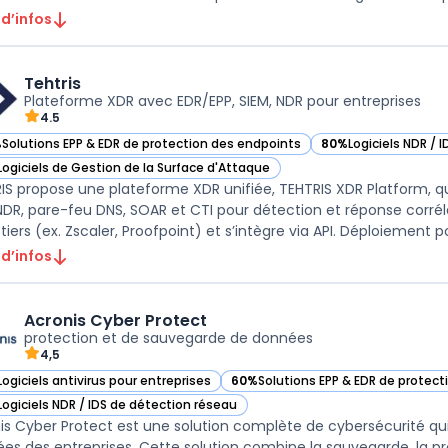
 d’infos
Tehtris
Plateforme XDR avec EDR/EPP, SIEM, NDR pour entreprises
4.5
%
Solutions EPP & EDR de protection des endpoints
80%
Logiciels NDR / 
ir Tehtris dans cette catégorie
— voir Tehtris dans 
Logiciels de Gestion de la Surface d'Attaque
ir Tehtris dans cette catégorie
IS propose une plateforme XDR unifiée, TEHTRIS XDR Platform, q
DR, pare-feu DNS, SOAR et CTI pour détection et réponse corrél
 tiers (ex. Zscaler, Proofpoint) et s’intègre via API. Déploiement po
 d’infos
Acronis Cyber Protect
protection et de sauvegarde de données
4,5
Logiciels antivirus pour entreprises
60%
Solutions EPP & EDR de protec
ir Acronis Cyber Protect dans cette catégorie
— voir Acronis Cyber Protect dans 
Logiciels NDR / IDS de détection réseau
ir Acronis Cyber Protect dans cette catégorie
is Cyber Protect est une solution complète de cybersécurité qu
es des entreprises. Cette solution combine la sauvegarde, la pr