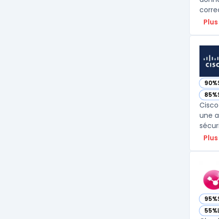
corre
Plus
90%
— vo
85%
— vo
Cisco
une a
Plus
95%
— voi
55%
— voi