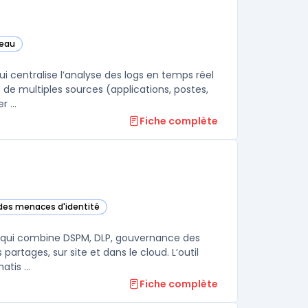
seau
 centralise l’analyse des logs en temps réel
 de multiples sources (applications, postes,
réseaux, SaaS) pour accélérer la détection des menaces et rationaliser ...
Fiche complète
 des menaces d'identité
orie
s qui combine DSPM, DLP, gouvernance des
partages, sur site et dans le cloud. L’outil
tis ...
Fiche complète