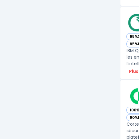
95%
— vo
85%
— vo
IBM Q
les e
l’inte
Plus
100
— vo
90%
— vo
Corte
sécur
plate