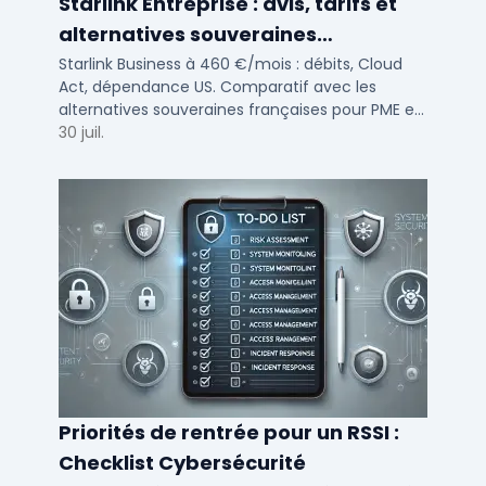
Starlink Entreprise : avis, tarifs et
alternatives souveraines
françaises 2026
Starlink Business à 460 €/mois : débits, Cloud
Act, dépendance US. Comparatif avec les
alternatives souveraines françaises pour PME et
ETI multi-sites. Avis terrain et critères de choix
30 juil.
DSI.
Priorités de rentrée pour un RSSI :
Checklist Cybersécurité