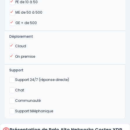
Oui
PE de 10 à 50
Oui
ME de 50 à 500
Oui
GE + de 500
Déploiement
Oui
Cloud
Oui
On premise
Support
Non
Support 24/7 (réponse directe)
Non
Chat
Non
Communauté
Non
Support téléphonique
Présentation de Palo Alto Networks Cortex XDR