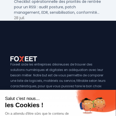
Checklist opérationnelle des priorités de rentrée
pour un RSSI : audit posture, patch
management, EDR, sensibilisation, conformité
NIS2 et plan de continuité.
28 juil.
Foxeet aide les entreprises désireuses de trouver des
solutions numériques et digitales en adéquation avec leur
besoin métier. Notre but est de vous permettre de comparer
une liste de logiciels, matériels ou service, filtrable selon leurs
caractéristiques, pour que vous puissiez faire le bon choix
pour votre entreprise.
Vous êtes éditeur?
Se référencer sur Foxeet
Réseaux