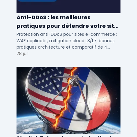
Anti-DDoS : les meilleures
pratiques pour défendre votre site
e-commerce en 2025
Protection anti-DDoS pour sites e-commerce :
WAF applicatif, mitigation cloud L3/L7, bonnes
pratiques architecture et comparatif de 4
solutions testees par des DSI en 2025.
28 juil.