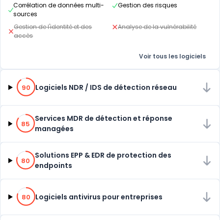
Corrélation de données multi-
Gestion des risques
sources
Gestion de l'identité et des
Analyse de la vulnérabilité
accès
Voir tous les logiciels
90% de compatibilité
Logiciels NDR / IDS de détection réseau
90
85% de compatibilité
Services MDR de détection et réponse
85
managées
80% de compatibilité
Solutions EPP & EDR de protection des
80
endpoints
80% de compatibilité
Logiciels antivirus pour entreprises
80