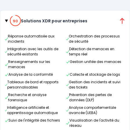
Catégories
90% de compatibilité
Solutions XDR pour entreprises
90
Réponse automatisée aux
Orchestration des processus
incidents
de sécurité
Intégration avec les outils de
Détection de menaces en
sécurité existants
temps réel
Renseignements sur les
Gestion unifiée des menaces
menaces
Analyse de la conformité
Collecte et stockage de logs
Tableaux de bord et rapports
Gestion des incidents et suivi
personnalisables
des tickets
Recherche et analyse
Prévention des pertes de
forensique
données (DLP)
Intelligence artificielle et
Analyse comportementale
apprentissage automatique
avancée (UEBA)
Suivi de l'intégrité des fichiers
Visualisation de l'activité du
réseau