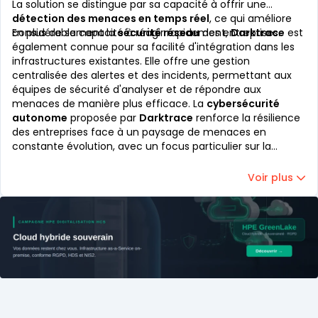
La solution se distingue par sa capacité à offrir une
détection des menaces en temps réel
, ce qui améliore
considérablement la
En plus de sa capacité à réagir rapidement,
sécurité réseau
des entreprises.
Darktrace
est
également connue pour sa facilité d'intégration dans les
infrastructures existantes. Elle offre une gestion
centralisée des alertes et des incidents, permettant aux
équipes de sécurité d'analyser et de répondre aux
menaces de manière plus efficace. La
cybersécurité
autonome
proposée par
Darktrace
renforce la résilience
des entreprises face à un paysage de menaces en
constante évolution, avec un focus particulier sur la
protection des données
sensibles et la gestion des
risques opérationnels. De plus, son déploiement flexible,
Voir plus
que ce soit dans le cloud ou sur site, permet de s'adapter
aux besoins spécifiques des organisations.