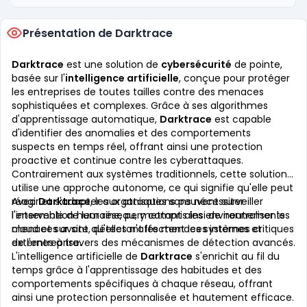
Présentation de Darktrace
Darktrace
est une solution de
cybersécurité
de pointe,
basée sur l'
intelligence artificielle
, conçue pour protéger
les entreprises de toutes tailles contre des menaces
sophistiquées et complexes. Grâce à ses algorithmes
d'apprentissage automatique,
Darktrace
est capable
d'identifier des anomalies et des comportements
suspects en temps réel, offrant ainsi une protection
proactive et continue contre les cyberattaques.
Contrairement aux systèmes traditionnels, cette solution
utilise une approche autonome, ce qui signifie qu'elle peut
réagir et s'adapter aux attaques sans nécessiter
Avec
Darktrace
, les organisations peuvent surveiller
l'intervention humaine, permettant ainsi de neutraliser les
l'ensemble de leur réseau, y compris les environnements
menaces avant qu'elles n'affectent les systèmes critiques
cloud et sur site, détectant les menaces internes et
de l'entreprise.
externes à travers des mécanismes de détection avancés.
L'intelligence artificielle de
Darktrace
s'enrichit au fil du
temps grâce à l'apprentissage des habitudes et des
comportements spécifiques à chaque réseau, offrant
ainsi une protection personnalisée et hautement efficace.