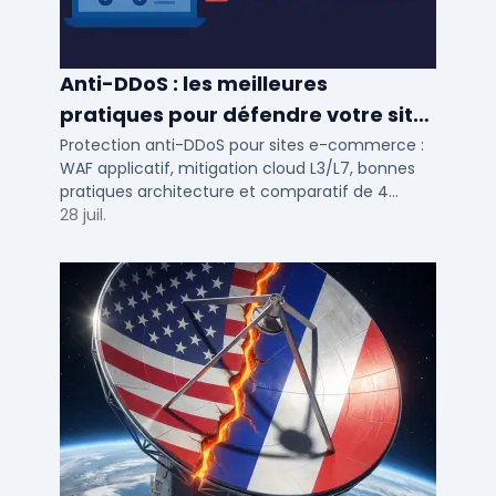
Anti-DDoS : les meilleures
pratiques pour défendre votre site
e-commerce en 2025
Protection anti-DDoS pour sites e-commerce :
WAF applicatif, mitigation cloud L3/L7, bonnes
pratiques architecture et comparatif de 4
solutions testees par des DSI en 2025.
28 juil.