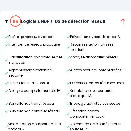
Catégories
95% de compatibilité
Logiciels NDR / IDS de détection réseau
95
Profilage réseau avancé
Prévention cyberattaques IA
Intelligence réseau proactive
Réponses automatisées
incidents
Classification dynamique des
Analyse anomalies réseau
menaces
Apprentissage machine
Alertes sécurité instantanées
sécurité
Prévention intrusions IA
Détection temps réel menaces
Analyse comportementale IA
Simulation de scénarios
d'attaque IA
Surveillance trafic réseau
Blocage activités suspectes
Surveillance continue réseau
Détection écarts
comportementaux
Modélisation comportements
Corrélation de données multi-
normaux
sources IA