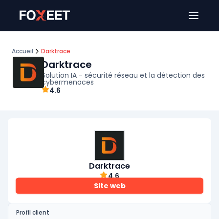
Ouver
Accueil
Darktrace
Darktrace
Solution IA - sécurité réseau et la détection des
cybermenaces
4.6
Darktrace
4.6
Site web
Profil client