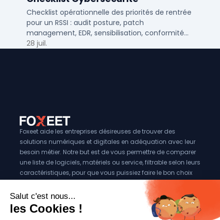
Checklist opérationnelle des priorités de rentrée
pour un RSSI : audit posture, patch
management, EDR, sensibilisation, conformité
NIS2 et plan de continuité.
28 juil.
Foxeet aide les entreprises désireuses de trouver des
solutions numériques et digitales en adéquation avec leur
besoin métier. Notre but est de vous permettre de comparer
une liste de logiciels, matériels ou service, filtrable selon leurs
caractéristiques, pour que vous puissiez faire le bon choix
pour votre entreprise.
Vous êtes éditeur?
Se référencer sur Foxeet