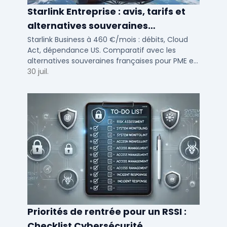
Starlink Entreprise : avis, tarifs et
alternatives souveraines
françaises 2026
Starlink Business à 460 €/mois : débits, Cloud
Act, dépendance US. Comparatif avec les
alternatives souveraines françaises pour PME et
ETI multi-sites. Avis terrain et critères de choix
30 juil.
DSI.
Priorités de rentrée pour un RSSI :
Checklist Cybersécurité