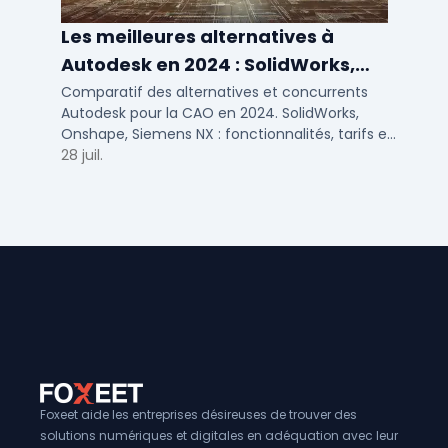
Les meilleures alternatives à
Autodesk en 2024 : SolidWorks,
Siemens NX et autres solutions CAO
Comparatif des alternatives et concurrents
Autodesk pour la CAO en 2024. SolidWorks,
Onshape, Siemens NX : fonctionnalités, tarifs et
cas d'usage pour PME et bureaux d'études.
28 juil.
Foxeet aide les entreprises désireuses de trouver des
solutions numériques et digitales en adéquation avec leur