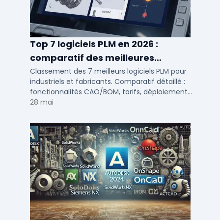
Top 7 logiciels PLM en 2026 :
comparatif des meilleures
solutions de gestion du cycle de vie
Classement des 7 meilleurs logiciels PLM pour
industriels et fabricants. Comparatif détaillé :
produit
fonctionnalités CAO/BOM, tarifs, déploiement
cloud ou on-premise, avis utilisateurs PME et ETI.
28 mai