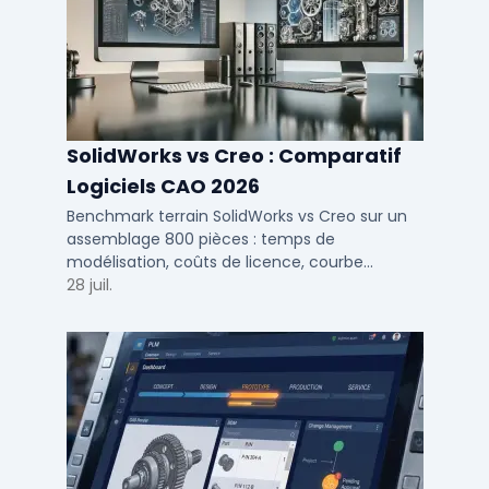
SolidWorks vs Creo : Comparatif
Logiciels CAO 2026
Benchmark terrain SolidWorks vs Creo sur un
assemblage 800 pièces : temps de
modélisation, coûts de licence, courbe
d'apprentissage et intégration PLM pour bureaux
28 juil.
d'études PME et ETI.