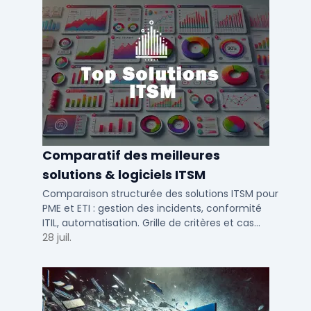
Comparatif des meilleures
solutions & logiciels ITSM
Comparaison structurée des solutions ITSM pour
PME et ETI : gestion des incidents, conformité
ITIL, automatisation. Grille de critères et cas
d'usage par taille d'entreprise.
28 juil.