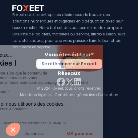
Foxeet aide les entreprises désireuses de trouver des
solutions numériques et digitales en adéquation avec leur
besoin métier. Notre but est de vous permettre de comparer
une liste de logiciels, matériels ou service, filtrable selon leurs
caractéristiques, pour que vous puissiez faire le bon choix
pour votre entreprise.
Vous êtes éditeur?
Se référencer sur Foxeet
Réseaux
© 2024 Foxeet, tous droits reservés
LinkedIn
Facebook
Twitter X
Mentions légales
|
Conditions générales d’utilisation