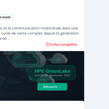
es leads
rks CRM – Sales) dans cette catégorie
ale et la communication multicanale dans une
le cycle de vente complet, depuis la génération
ad ...
Fiche complète