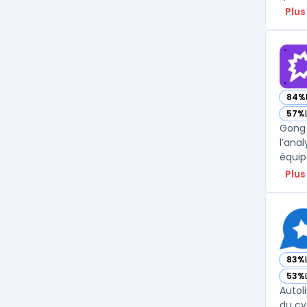
Plus
84%
— vo
57%
— vo
Gong 
l’ana
Plus
83%
— vo
53%
— vo
Autol
du cy