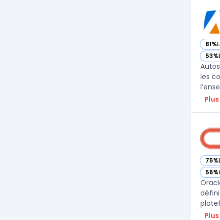
81%
L
— vo
53%
— vo
Autos
les c
l’ens
Plus
75%
— vo
56%
— vo
Oracl
défin
plate
Plus