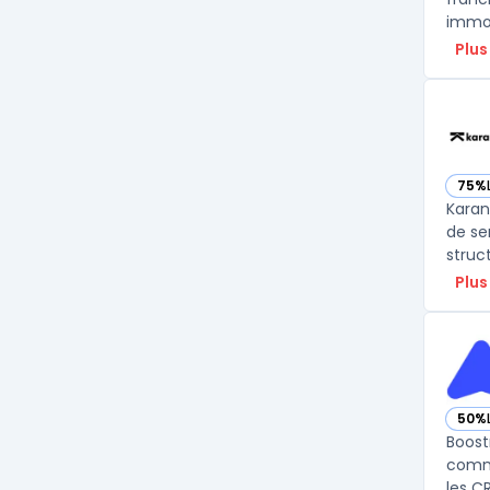
immob
Plus
75%
— vo
Karan
de se
struc
Plus
50%
— vo
Boost
comme
les C