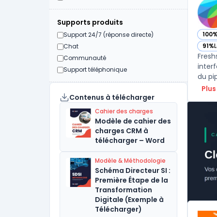
Supports produits
100
Support 24/7 (réponse directe)
— vo
91%
L
Chat
— vo
Fresh
Communauté
inter
Support téléphonique
du pi
Plus
Contenus à télécharger
Cahier des charges
Modèle de cahier des
charges CRM à
télécharger – Word
Modèle & Méthodologie
Schéma Directeur SI :
Première Étape de la
Transformation
Digitale (Exemple à
Télécharger)