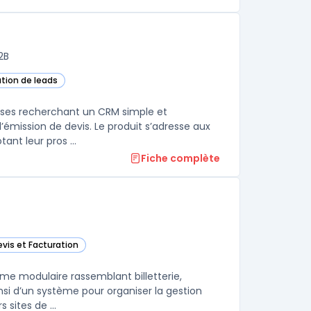
2B
ation de leads
aises recherchant un CRM simple et
’émission de devis. Le produit s’adresse aux
ant leur pros ...
Fiche complète
evis et Facturation
 dans cette catégorie
rme modulaire rassemblant billetterie,
si d’un système pour organiser la gestion
 sites de ...