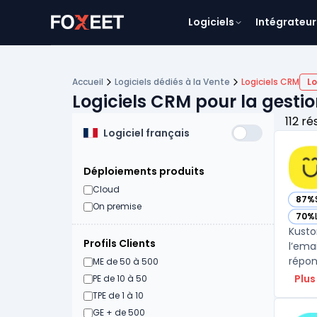
Logiciels
Intégrateur
Accueil
Logiciels dédiés à la Vente
Logiciels CRM
Lo
Logiciels CRM pour la gestion
112 ré
Logiciel français
Déploiements produits
Cloud
87%
— vo
On premise
70%
— vo
Kusto
Profils Clients
l’ema
répon
ME de 50 à 500
Plus
PE de 10 à 50
TPE de 1 à 10
GE + de 500