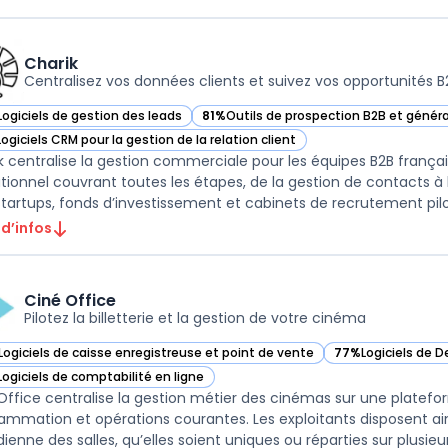
Charik
Centralisez vos données clients et suivez vos opportunités B
Logiciels de gestion des leads
81%
Outils de prospection B2B et génér
ir Charik dans cette catégorie
— voir Charik dans cette catégorie
Logiciels CRM pour la gestion de la relation client
ir Charik dans cette catégorie
k centralise la gestion commerciale pour les équipes B2B franç
tionnel couvrant toutes les étapes, de la gestion de contacts à l
startups, fonds d’investissement et cabinets de recrutement pilot
 d’infos
Ciné Office
Pilotez la billetterie et la gestion de votre cinéma
Logiciels de caisse enregistreuse et point de vente
77%
Logiciels de D
ir Ciné Office dans cette catégorie
— voir Ciné Office
Logiciels de comptabilité en ligne
ir Ciné Office dans cette catégorie
Office centralise la gestion métier des cinémas sur une platefo
ammation et opérations courantes. Les exploitants disposent ain
ienne des salles, qu’elles soient uniques ou réparties sur plusieurs