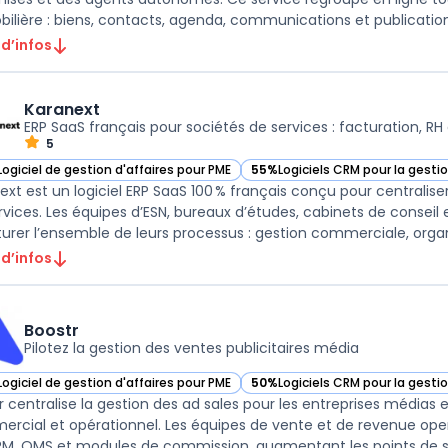
ilière : biens, contacts, agenda, communications et publication 
 d’infos
Karanext
ERP SaaS français pour sociétés de services : facturation, RH 
5
Logiciel de gestion d'affaires pour PME
55%
Logiciels CRM pour la gestio
ir Karanext dans cette catégorie
— voir Karanext dans cette caté
ext est un logiciel ERP SaaS 100 % français conçu pour centralise
rvices. Les équipes d’ESN, bureaux d’études, cabinets de conseil
turer l’ensemble de leurs processus : gestion commerciale, organ 
 d’infos
Boostr
Pilotez la gestion des ventes publicitaires média
Logiciel de gestion d'affaires pour PME
50%
Logiciels CRM pour la gestio
ir Boostr dans cette catégorie
— voir Boostr dans cette catégo
r centralise la gestion des ad sales pour les entreprises médias
rcial et opérationnel. Les équipes de vente et de revenue operat
RM, OMS et modules de commission, augmentant les points de sai