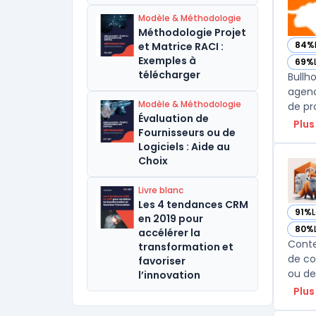
Modèle & Méthodologie
Méthodologie Projet
84%
et Matrice RACI :
— vo
Exemples à
69%
— vo
télécharger
Bullh
agenc
Modèle & Méthodologie
de pro
Évaluation de
Plus
Fournisseurs ou de
Logiciels : Aide au
Choix
Livre blanc
Les 4 tendances CRM
91%
— vo
en 2019 pour
80%
accélérer la
— vo
Conte
transformation et
de co
favoriser
ou de
l’innovation
Plus