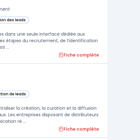
ement
tion des leads
dans cette catégorie
tes dans une seule interface dédiée aux
es étapes du recrutement, de l’identification
i ...
Fiche complète
ation de leads
ser la création, la curation et la diffusion
. Les entreprises disposant de distributeurs
ation ré ...
Fiche complète