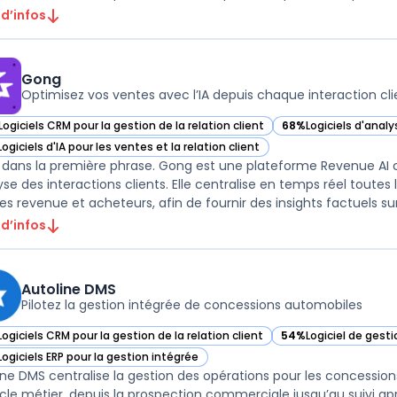
 d’infos
Gong
Optimisez vos ventes avec l’IA depuis chaque interaction cli
Logiciels CRM pour la gestion de la relation client
68%
Logiciels d'anal
ir Gong dans cette catégorie
— voir Gong dans cet
Logiciels d'IA pour les ventes et la relation client
ir Gong dans cette catégorie
dans la première phrase. Gong est une plateforme Revenue AI 
lyse des interactions clients. Elle centralise en temps réel tout
 d’infos
Autoline DMS
Pilotez la gestion intégrée de concessions automobiles
Logiciels CRM pour la gestion de la relation client
54%
Logiciel de gesti
ir Autoline DMS dans cette catégorie
— voir Autoline DMS 
Logiciels ERP pour la gestion intégrée
ir Autoline DMS dans cette catégorie
ine DMS centralise la gestion des opérations pour les concessio
cle métier, depuis la prospection commerciale jusqu’au suivi a