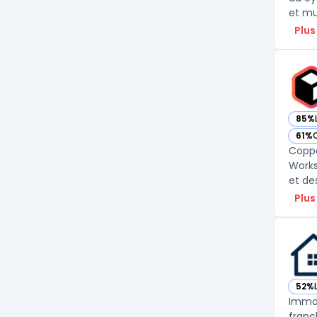
et mu
Plus
85%
— vo
61%
— vo
Coppe
Works
et de
Plus
52%
— vo
ImmoP
franc