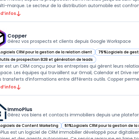
lti-marque. Le secteur de la distribution automobile est confronté
 d’infos
Copper
Gérez vos prospects et clients depuis Google Workspace
Logiciels CRM pour la gestion de la relation client
75%
Logiciels de ges
ir Copper dans cette catégorie
— voir Copper dans c
Outils de prospection B2B et génération de leads
ir Copper dans cette catégorie
r est un CRM conçu pour les entreprises qui gèrent leurs relatio
pace. Les équipes qui travaillent sur Gmail, Calendar et Drive r
s transferts d’informations entre différents outils. Copper permet 
 d’infos
ImmoPlus
Gérez vos biens et contacts immobiliers depuis une platef
Logiciels de Content Marketing
51%
Logiciels CRM pour la gestion de la 
ir ImmoPlus dans cette catégorie
— voir ImmoPlus dans cette catégorie
lus est un logiciel de CRM immobilier développé pour digitalise
hises et des agents autonomes. Ce service regroupe en ligne tout