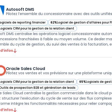
Autosoft DMS
Pilotez l’ensemble du concessionnaire avec des outils unifié
ogiciels de reporting financier
62%
Logiciel de gestion d'affaires pour 
ir Autosoft DMS dans cette catégorie
— voir Autosoft DMS dans cette catégor
Logiciels CRM pour la gestion de la relation client
ir Autosoft DMS dans cette catégorie
oft DMS centralise les opérations logiciel concessionnaire aut
oncessions franchisées à faible ou moyen volume. Ce dealer
emble du cycle de gestion, du suivi des ventes à la facturation, en
 d’infos
Oracle Sales Cloud
Pilotez vos ventes et vos prévisions sur une plateforme uniq
Logiciels CRM pour la gestion de la relation client
65%
Logiciels de ges
ir Oracle Sales Cloud dans cette catégorie
— voir Oracle Sales 
Outils de prospection B2B et génération de leads
ir Oracle Sales Cloud dans cette catégorie
e Sales Cloud centralise la gestion commerciale dans le cloud p
i : structurer l’exécution du cycle de vente sur des flux complex
forme intègre les fonctionnalités nécessaires pour relier campag
 d’infos