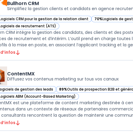
Bullhorn CRM
Simplifiez la gestion clients et candidats en agence recrut
Logiciels CRM pour la gestion de la relation client
70%
Logiciels de ges
ir Bullhorn CRM dans cette catégorie
— voir Bullhorn CRM 
Logiciels de recrutement (ATS)
ir Bullhorn CRM dans cette catégorie
orn CRM intègre la gestion des candidats, des clients et des pos
es de recrutement et d’intérim. L’outil prend en charge toutes l
fils à la mise en poste, en associant l’applicant tracking et la gest
 d’infos
ContentMX
Diffusez vos contenus marketing sur tous vos canaux
Logiciels de gestion des leads
89%
Outils de prospection B2B et génér
ir ContentMX dans cette catégorie
— voir ContentMX dans cette catégorie
Logiciels ABM (Account-Based Marketing)
ir ContentMX dans cette catégorie
ntMX est une plateforme de content marketing destinée à centrali
ntenus dans un contexte de réseaux de partenaires commerciaux
 consultants rencontrent la question de maintenir une communic
 d’infos