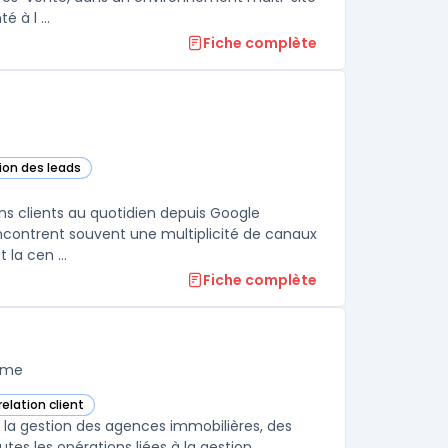
 à l ...
Fiche complète
tion des leads
ette catégorie
ns clients au quotidien depuis Google
encontrent souvent une multiplicité de canaux
la cen ...
Fiche complète
orme
relation client
r la gestion des agences immobilières, des
es les opérations liées à la gestion