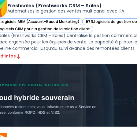
Freshsales (Freshworks CRM – Sales)
Automatisez la gestion des ventes multicanal avec l’IA
%
Logiciels ABM (Account-Based Marketing)
97%
Logiciels de gestion d
ir Freshsales (Freshworks CRM – Sales) dans cette catégorie
— voir Freshsales (Freshwo
ogiciels CRM pour la gestion de la relation client
ir Freshsales (Freshworks CRM – Sales) dans cette catégorie
sales (Freshworks CRM – Sales) centralise la gestion commerci
face organisée pour les équipes de vente. La capacité à piloter 
peline commercial jusqu’au suivi avancé des remontées clients, s’
 d’infos