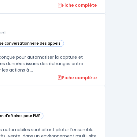
Fiche complète
ent
yse conversationnelle des appels
te catégorie
conçue pour automatiser la capture et
es les données issues des échanges entre
équipes revenue et acheteurs, afin de fournir des insights factuels sur les actions à ...
Fiche complète
on d'affaires pour PME
dans cette catégorie
ns automobiles souhaitant piloter l’ensemble
près-vente, dans un environnement multi-site