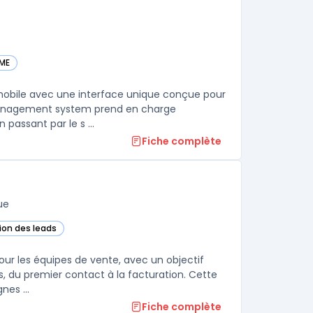
s
PME
ie
omobile avec une interface unique conçue pour
 management system prend en charge
 passant par le s ...
Fiche complète
ue
tion des leads
Cloud dans cette catégorie
our les équipes de vente, avec un objectif
es, du premier contact à la facturation. Cette
nes ...
Fiche complète