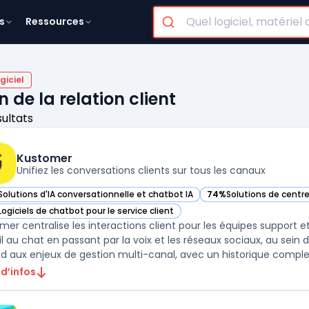
s
Ressources
giciel
 de la relation client
sultats
Kustomer
Unifiez les conversations clients sur tous les canaux
Solutions d'IA conversationnelle et chatbot IA
74%
Solutions de centre
ir Kustomer dans cette catégorie
— voir Kustomer dans c
Logiciels de chatbot pour le service client
ir Kustomer dans cette catégorie
mer centralise les interactions client pour les équipes support e
il au chat en passant par la voix et les réseaux sociaux, au se
d aux enjeux de gestion multi-canal, avec un historique complet 
 d’infos