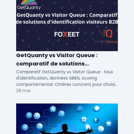
GetQuanty vs Visitor Queue :
comparatif de solutions
d'identification visiteurs B2B
Comparatif GetQuanty vs Visitor Queue : taux
d'identification, données SIREN, scoring
comportemental. Critères concrets pour choisir
votre solution de lead generation B2B en PME et
28 mai
ETI.