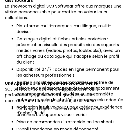
distributeurs
Le showroom digital SCJ Softwear offre aux marques une
vitrine personnalisable pour mettre en valeur leurs
collections.
Plateforme multi-marques, multilingue, multi-
devises
Catalogue digital et fiches articles enrichies :
présentation visuelle des produits via des supports
médias variés (vidéos, photos, lookbooks), avec un
affichage du catalogue qui s’adapte selon le profil
du client
Disponibilité 24/7 : accès en ligne permanent pour
les acheteurs professionnels
Gestion simplifiée des commandes d’entrée de
Une Appli Mobile SFA pour la Force de Vente
saison et de réassort : pour des ventes totalement
SCJ Softwear se décline en application mobile
accompagnées, semi-guidées ou en complète
performante, spécialement conçue pour les
autonomie, selon la stratégie commerciale adoptée
commerciaux terrain du secteur de la mode.
Navigation intuitive pour une expérience expérience
Catalogue digital : fiches articles détaillées et
d’achat fluide
enrichies de supports visuels variés
Prise de commandes ultra-rapide en line sheets
L’Appli fonctionne en mode déconnecté