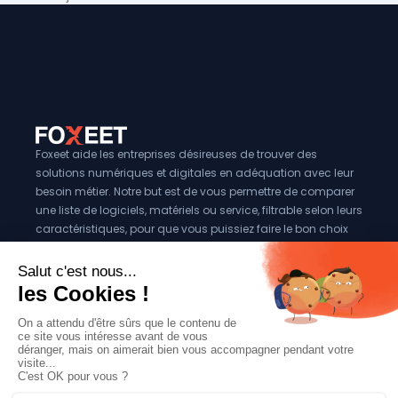
France.
Foxeet aide les entreprises désireuses de trouver des
solutions numériques et digitales en adéquation avec leur
besoin métier. Notre but est de vous permettre de comparer
une liste de logiciels, matériels ou service, filtrable selon leurs
caractéristiques, pour que vous puissiez faire le bon choix
pour votre entreprise.
Vous êtes éditeur?
Se référencer sur Foxeet
Réseaux
© 2024 Foxeet, tous droits reservés
LinkedIn
Facebook
Twitter X
Mentions légales
|
Conditions générales d’utilisation