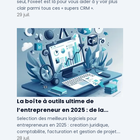
seul, Foxeet est là pour vous aider à y voir plus
clair parmi tous ces « supers CRM ».
29 juil.
La boîte à outils ultime de
l’entrepreneur en 2025 : de la
création à la gestion
Selection des meilleurs logiciels pour
entrepreneurs en 2025 : creation juridique,
comptabilite, facturation et gestion de projet.
Outils adaptes aux TPE, PME et independants en
28 juil.