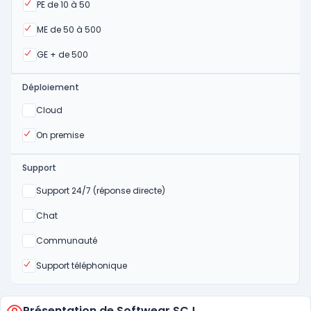
Oui
PE de 10 à 50
Oui
ME de 50 à 500
Oui
GE + de 500
Déploiement
Oui
Cloud
Oui
On premise
Support
Non
Support 24/7 (réponse directe)
Non
Chat
Non
Communauté
Oui
Support téléphonique
Présentation de Softwear SCJ