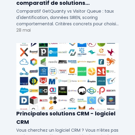
comparatif de solutions
d'identification visiteurs B2B
Comparatif GetQuanty vs Visitor Queue : taux
d'identification, données SIREN, scoring
comportemental. Critères concrets pour choisir
votre solution de lead generation B2B en PME et
28 mai
ETI.
Principales solutions CRM - logiciel
CRM
Vous cherchez un logiciel CRM ? Vous n’êtes pas