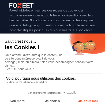
Foxeet aide les entreprises désireuses de trouver des
solutions numériques et digitales en adéquation avec leur
besoin métier. Notre but est de vous permettre de comparer
une liste de logiciels, matériels ou service, filtrable selon leurs
caractéristiques, pour que vous puissiez faire le bon choix
pour votre entreprise.
Vous êtes éditeur?
Se référencer sur Foxeet
Réseaux
© 2024 Foxeet, tous droits reservés
LinkedIn
Facebook
Twitter X
Mentions légales
|
Conditions générales d’utilisation