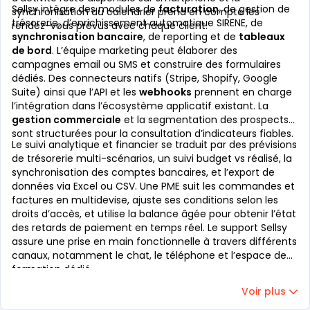
Sellsy intègre des modules de
facturation
, de gestion de
synchronisation du calendrier prend en compte les
trésorerie, d’enrichissement automatique SIRENE, de
rendez-vous prévus avec chaque client.
synchronisation bancaire
, de reporting et de
tableaux
de bord
. L’équipe marketing peut élaborer des
campagnes email ou SMS et construire des formulaires
dédiés. Des connecteurs natifs (Stripe, Shopify, Google
Suite) ainsi que l’API et les
webhooks
prennent en charge
l’intégration dans l’écosystème applicatif existant. La
gestion commerciale
et la segmentation des prospects
sont structurées pour la consultation d’indicateurs fiables.
Le suivi analytique et financier se traduit par des prévisions
de trésorerie multi-scénarios, un suivi budget vs réalisé, la
synchronisation des comptes bancaires, et l’export de
données via Excel ou CSV. Une PME suit les commandes et
factures en multidevise, ajuste ses conditions selon les
droits d’accès, et utilise la balance âgée pour obtenir l’état
des retards de paiement en temps réel. Le support Sellsy
assure une prise en main fonctionnelle à travers différents
canaux, notamment le chat, le téléphone et l’espace de
formation dédié.
Voir plus