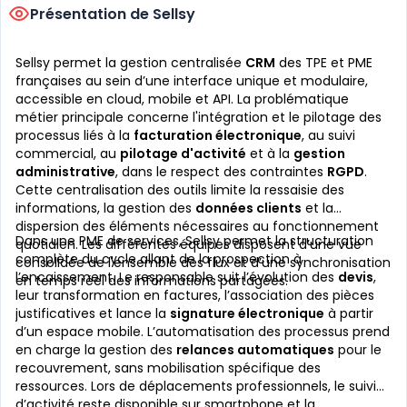
Présentation de Sellsy
Sellsy permet la gestion centralisée
CRM
des TPE et PME
françaises au sein d’une interface unique et modulaire,
accessible en cloud, mobile et API. La problématique
métier principale concerne l'intégration et le pilotage des
processus liés à la
facturation électronique
, au suivi
commercial, au
pilotage d'activité
et à la
gestion
administrative
, dans le respect des contraintes
RGPD
.
Cette centralisation des outils limite la ressaisie des
informations, la gestion des
données clients
et la
dispersion des éléments nécessaires au fonctionnement
Dans une PME de services, Sellsy permet la structuration
quotidien. Les différentes équipes disposent d’une vue
complète du cycle allant de la prospection à
consolidée de l'ensemble des flux et d’une synchronisation
l’encaissement. Le responsable suit l’évolution des
devis
,
en temps réel des informations partagées.
leur transformation en factures, l’association des pièces
justificatives et lance la
signature électronique
à partir
d’un espace mobile. L’automatisation des processus prend
en charge la gestion des
relances automatiques
pour le
recouvrement, sans mobilisation spécifique des
ressources. Lors de déplacements professionnels, le suivi
d’activité reste disponible sur smartphone et la