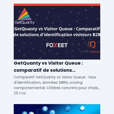
GetQuanty vs Visitor Queue :
comparatif de solutions
d'identification visiteurs B2B
Comparatif GetQuanty vs Visitor Queue : taux
d'identification, données SIREN, scoring
comportemental. Critères concrets pour choisir
votre solution de lead generation B2B en PME et
28 mai
ETI.