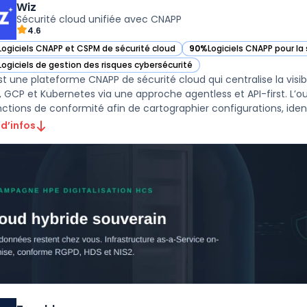
Wiz
Sécurité cloud unifiée avec CNAPP
4.6
Logiciels CNAPP et CSPM de sécurité cloud
90%
Logiciels CNAPP pour la
ir Wiz dans cette catégorie
— voir Wiz dans cette catég
Logiciels de gestion des risques cybersécurité
ir Wiz dans cette catégorie
st une plateforme CNAPP de sécurité cloud qui centralise la visibil
, GCP et Kubernetes via une approche agentless et API-first. L’o
nctions de conformité afin de cartographier configurations, ident 
 d’infos