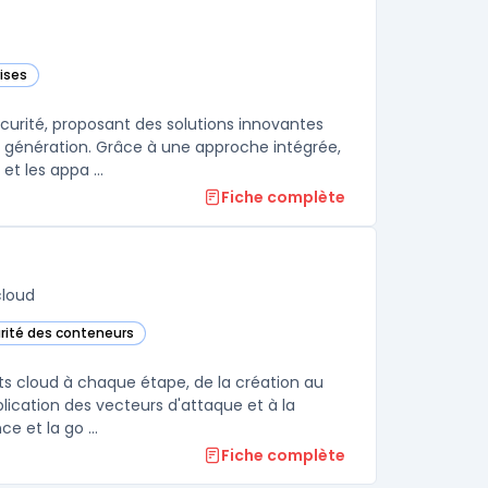
ises
ns cette catégorie
urité, proposant des solutions innovantes
 génération. Grâce à une approche intégrée,
t les appa ...
Fiche complète
cloud
urité des conteneurs
a Cloud dans cette catégorie
ts cloud à chaque étape, de la création au
lication des vecteurs d'attaque et à la
e et la go ...
Fiche complète