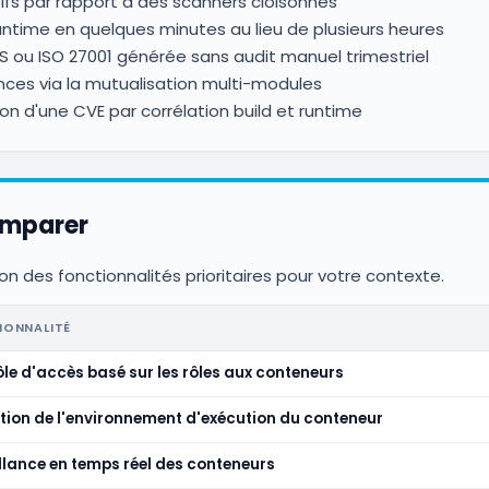
tifs par rapport à des scanners cloisonnés
ntime en quelques minutes au lieu de plusieurs heures
 ou ISO 27001 générée sans audit manuel trimestriel
ences via la mutualisation multi-modules
on d'une CVE par corrélation build et runtime
omparer
on des fonctionnalités prioritaires pour votre contexte.
IONNALITÉ
le d'accès basé sur les rôles aux conteneurs
tion de l'environnement d'exécution du conteneur
llance en temps réel des conteneurs