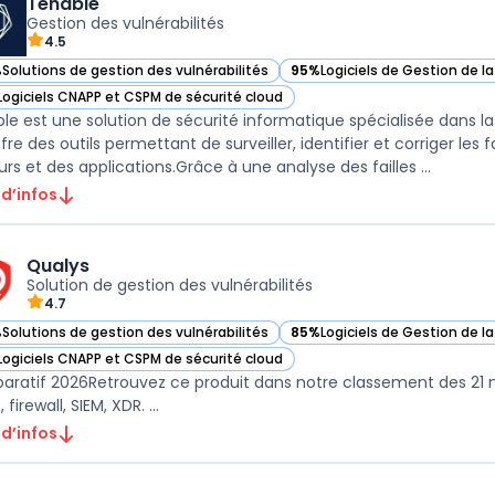
Tenable
Gestion des vulnérabilités
4.5
%
Solutions de gestion des vulnérabilités
95%
Logiciels de Gestion de l
ir Tenable dans cette catégorie
— voir Tenable dans cette ca
Logiciels CNAPP et CSPM de sécurité cloud
ir Tenable dans cette catégorie
le est une solution de sécurité informatique spécialisée dans la 
ffre des outils permettant de surveiller, identifier et corriger les
serveurs et des applications.Grâce à une analyse des failles ...
 d’infos
Qualys
Solution de gestion des vulnérabilités
4.7
%
Solutions de gestion des vulnérabilités
85%
Logiciels de Gestion de l
ir Qualys dans cette catégorie
— voir Qualys dans cette caté
Logiciels CNAPP et CSPM de sécurité cloud
ir Qualys dans cette catégorie
ratif 2026Retrouvez ce produit dans notre classement des 21 mei
 firewall, SIEM, XDR. ...
 d’infos