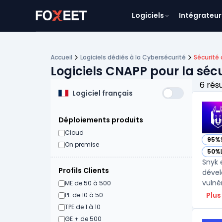
Logiciels
Intégrateur
Accueil
Logiciels dédiés à la Cybersécurité
Sécurité
Logiciels CNAPP pour la séc
6 rés
Logiciel français
Déploiements produits
Cloud
95%
— vo
On premise
50%
— vo
Snyk 
Profils Clients
dével
vulnér
ME de 50 à 500
Plus
PE de 10 à 50
TPE de 1 à 10
GE + de 500