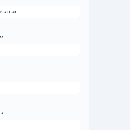
che main.
e.
.
.
s.