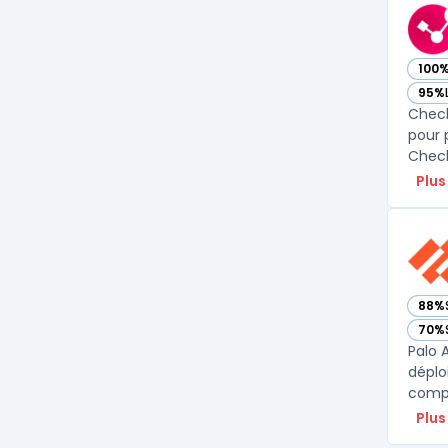
100
— vo
95%
— vo
Check
pour 
Check
Plus
88%
— vo
70%
— vo
Palo 
déplo
compl
Plus