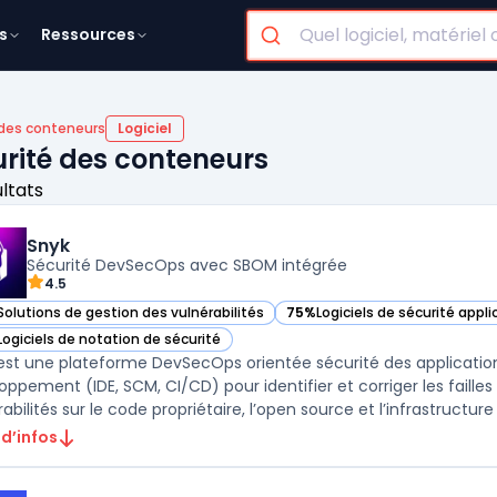
s
Ressources
 des conteneurs
Logiciel
urité des conteneurs
ultats
Snyk
Sécurité DevSecOps avec SBOM intégrée
4.5
Solutions de gestion des vulnérabilités
75%
Logiciels de sécurité appl
ir Snyk dans cette catégorie
— voir Snyk dans cette catégor
Logiciels de notation de sécurité
ir Snyk dans cette catégorie
est une plateforme DevSecOps orientée sécurité des applications
oppement (IDE, SCM, CI/CD) pour identifier et corriger les failles
abilités sur le code propriétaire, l’open source et l’infrastructure c
 d’infos