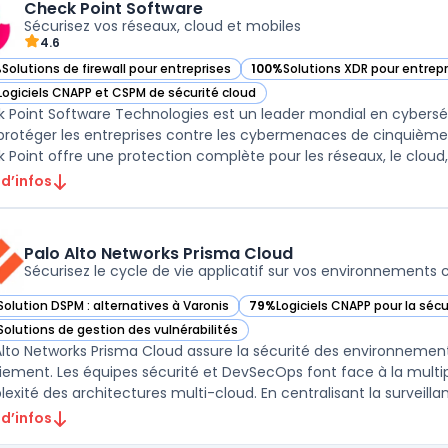
Check Point Software
Sécurisez vos réseaux, cloud et mobiles
4.6
%
Solutions de firewall pour entreprises
100%
Solutions XDR pour entrepr
ir Check Point Software dans cette catégorie
— voir Check Point Software da
Logiciels CNAPP et CSPM de sécurité cloud
ir Check Point Software dans cette catégorie
 Point Software Technologies est un leader mondial en cyberséc
protéger les entreprises contre les cybermenaces de cinquième
 Point offre une protection complète pour les réseaux, le cloud, e
 d’infos
Palo Alto Networks Prisma Cloud
Sécurisez le cycle de vie applicatif sur vos environnements 
Solution DSPM : alternatives à Varonis
79%
Logiciels CNAPP pour la séc
ir Palo Alto Networks Prisma Cloud dans cette catégorie
— voir Palo Alto Networks Prism
Solutions de gestion des vulnérabilités
ir Palo Alto Networks Prisma Cloud dans cette catégorie
Alto Networks Prisma Cloud assure la sécurité des environnemen
iement. Les équipes sécurité et DevSecOps font face à la multip
exité des architectures multi-cloud. En centralisant la surveillanc
 d’infos