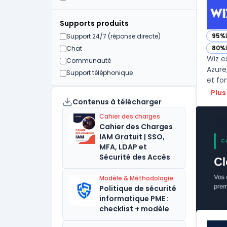
Supports produits
95%
Support 24/7 (réponse directe)
— vo
80%
Chat
— vo
Wiz e
Communauté
Azure
Support téléphonique
et fo
Plus
Contenus à télécharger
Cahier des charges
Cahier des Charges
IAM Gratuit | SSO,
MFA, LDAP et
Sécurité des Accès
Modèle & Méthodologie
Politique de sécurité
informatique PME :
checklist + modèle