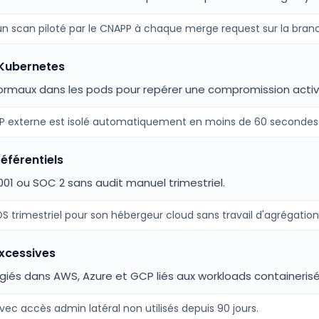
 un scan piloté par le CNAPP à chaque merge request sur la bran
 Kubernetes
rmaux dans les pods pour repérer une compromission activ
 IP externe est isolé automatiquement en moins de 60 secondes
éférentiels
001 ou SOC 2 sans audit manuel trimestriel.
DS trimestriel pour son hébergeur cloud sans travail d'agrégation
excessives
ilégiés dans AWS, Azure et GCP liés aux workloads containerisé
ec accès admin latéral non utilisés depuis 90 jours.