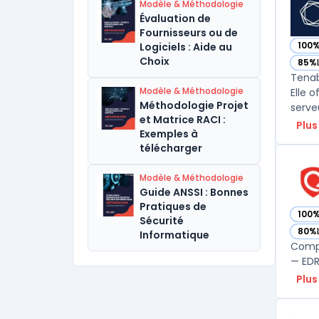
Modèle & Méthodologie
Évaluation de
Fournisseurs ou de
100
Logiciels : Aide au
— vo
Choix
85%
— vo
Tenab
Modèle & Méthodologie
Elle o
Méthodologie Projet
et Matrice RACI :
Plus
Exemples à
télécharger
Modèle & Méthodologie
Guide ANSSI : Bonnes
Pratiques de
100
— vo
Sécurité
80%
Informatique
— vo
Compa
— EDR,
Plus