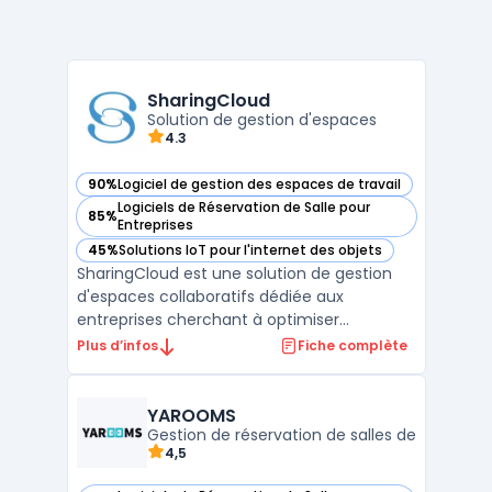
SharingCloud
Solution de gestion d'espaces
4.3
90%
Logiciel de gestion des espaces de travail
— voir SharingCloud dans cette catégorie
Logiciels de Réservation de Salle pour
85%
— voir SharingCloud dans cette catégorie
Entreprises
45%
Solutions IoT pour l'internet des objets
— voir SharingCloud dans cette catégorie
SharingCloud est une solution de gestion
d'espaces collaboratifs dédiée aux
entreprises cherchant à optimiser
l'utilisation de leurs salles de réunion,
Plus d’infos
Fiche complète
espaces de travail et équipements. La
plateforme centralise la réservation
d'espaces, l'organisation des ressources et
YAROOMS
permet aux utilisateurs de vi ...
Gestion de réservation de salles de
4,5