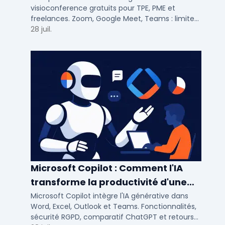
visioconference gratuits pour TPE, PME et
freelances. Zoom, Google Meet, Teams : limites,
participants, fonctions cles pour bien choisir.
28 juil.
Microsoft Copilot : Comment l'IA
transforme la productivité d'une
PME/ETI ?
Microsoft Copilot intègre l'IA générative dans
Word, Excel, Outlook et Teams. Fonctionnalités,
sécurité RGPD, comparatif ChatGPT et retours