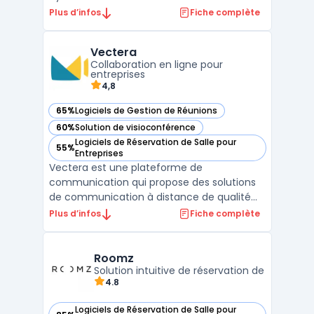
espaces de bureaux. Grâce à ses
Plus d’infos
Fiche complète
fonctionnalités avancées telles que la
réservation intelligente, la visualisation des
Vectera
présences et la gestion des règles d’équipe,
Collaboration en ligne pour
m-work s’in ...
entreprises
4,8
65%
Logiciels de Gestion de Réunions
— voir Vectera dans cette catégorie
60%
Solution de visioconférence
— voir Vectera dans cette catégorie
Logiciels de Réservation de Salle pour
55%
— voir Vectera dans cette catégorie
Entreprises
Vectera est une plateforme de
communication qui propose des solutions
de communication à distance de qualité
professionnelle. Elle permet de tenir des
Plus d’infos
Fiche complète
réunions en ligne, des webinaires, des
formations et des appels vidéo en un seul
et même endroit. Qu'il s'agisse de
Roomz
communiquer avec des collègues, d ...
Solution intuitive de réservation de
4.8
Logiciels de Réservation de Salle pour