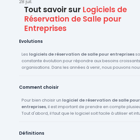
concrets pour PME et ETI françaises.
28 juil.
Tout savoir sur
Logiciels de
Réservation de Salle pour
Entreprises
Evolutions
Les
logiciels de réservation de salle pour entreprises
so
constante évolution pour répondre aux besoins croissant
organisations. Dans les années à venir, nous pouvons nou
voir plusieurs innovations et évolutions dans ce domaine. Tout
d'abord, l'intégration de l'Intelligence Artificielle (IA) et d
Comment choisir
Learning pourrait permettre une gestion plus efficace et 
des réservations de salles. Par exemple, ces technologies
prédire les besoins en salles en fonction des habitudes d
Pour bien choisir un
logiciel de réservation de salle pour
et optimiser l'utilisation des espaces disponibles. De plus, l'adoption
entreprises
, il est important de prendre en compte plusieu
croissante des technologies de l'Internet des Objets (IoT) 
Tout d'abord, il faut que le logiciel soit facile à utiliser et intuit
permettre une meilleure interaction entre les logiciels de 
est essentiel que le logiciel offre une vue d'ensemble clai
de salle et les équipements de la salle elle-même. Par ex
des réservations. Il doit également permettre de gérer fa
Définitions
logiciel pourrait automatiquement ajuster l'éclairage, la 
modifications et les annulations. De plus, le logiciel doit ê
ou les équipements audiovisuels en fonction des préfére
de gérer plusieurs salles en même temps et de proposer