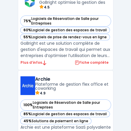
GoBright optimise la gestion des
4.5
Logiciels de Réservation de Salle pour
75%
— voir GoBright dans cette catégorie
Entreprises
60%
Logiciel de gestion des espaces de travail
— voir GoBright dans cette catégorie
55%
Logiciels de prise de rendez-vous en ligne
— voir GoBright dans cette catégorie
GoBright est une solution complète de
gestion d'espaces de travail qui permet aux
entreprises d’optimiser l’utilisation de leurs
bureaux, salles de réunion et parkings. Le
Plus d’infos
Fiche complète
logiciel propose des fonctionnalités de
réservation de salles, de gestion de
Archie
l’occupation des bureaux, et d’optimisation
Plateforme de gestion flex office et
des esp ...
coworking
4.9
Logiciels de Réservation de Salle pour
100%
— voir Archie dans cette catégorie
Entreprises
85%
Logiciel de gestion des espaces de travail
— voir Archie dans cette catégorie
45%
Solutions de paiement en ligne
— voir Archie dans cette catégorie
Archie est une plateforme SaaS polyvalente