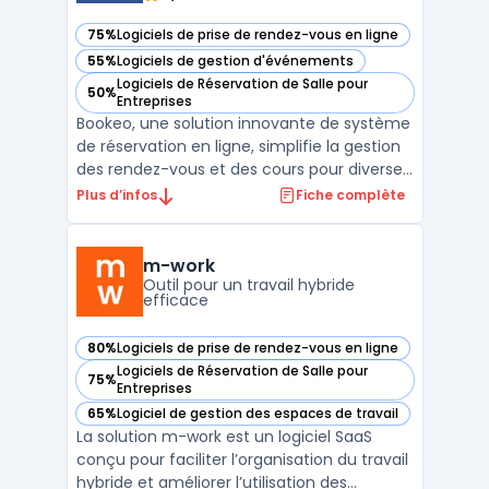
75%
Logiciels de prise de rendez-vous en ligne
— voir Bookeo dans cette catégorie
55%
Logiciels de gestion d'événements
— voir Bookeo dans cette catégorie
Logiciels de Réservation de Salle pour
50%
— voir Bookeo dans cette catégorie
Entreprises
Bookeo, une solution innovante de système
de réservation en ligne, simplifie la gestion
des rendez-vous et des cours pour diverses
activités. Avec son widget de réservation
Plus d’infos
Fiche complète
personnalisable pour sites, il s'intègre
facilement à votre présence en ligne,
offrant une synchronisation d'applications
m-work
fluid ...
Outil pour un travail hybride
efficace
80%
Logiciels de prise de rendez-vous en ligne
— voir m-work dans cette catégorie
Logiciels de Réservation de Salle pour
75%
— voir m-work dans cette catégorie
Entreprises
65%
Logiciel de gestion des espaces de travail
— voir m-work dans cette catégorie
La solution m-work est un logiciel SaaS
conçu pour faciliter l’organisation du travail
hybride et améliorer l’utilisation des