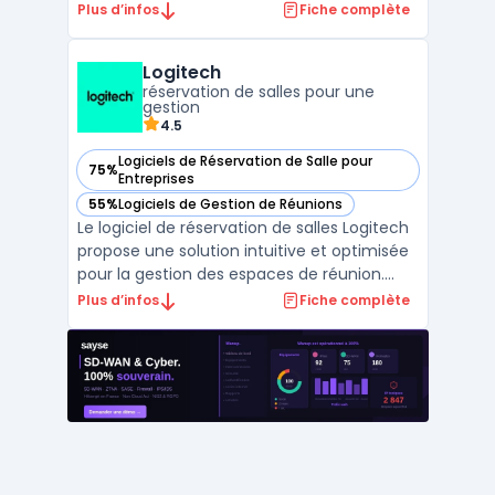
les entreprises. Conçue pour faciliter
Plus d’infos
Fiche complète
l’organisation des réunions et améliorer
l'utilisation des espaces, cette solution
Logitech
permet une réservation intuitive et
réservation de salles pour une
centralisée des salles ...
gestion
4.5
Logiciels de Réservation de Salle pour
75%
— voir Logitech dans cette catégorie
Entreprises
55%
Logiciels de Gestion de Réunions
— voir Logitech dans cette catégorie
Le logiciel de réservation de salles Logitech
propose une solution intuitive et optimisée
pour la gestion des espaces de réunion.
Conçu pour répondre aux besoins des
Plus d’infos
Fiche complète
entreprises modernes, ce logiciel permet
aux équipes de planifier et de gérer
efficacement leurs réservations de salles,
contribuant a ...