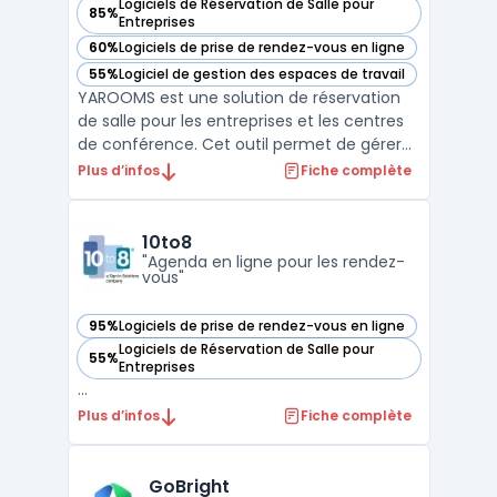
Logiciels de Réservation de Salle pour
85%
— voir YAROOMS dans cette catégorie
Entreprises
60%
Logiciels de prise de rendez-vous en ligne
— voir YAROOMS dans cette catégorie
55%
Logiciel de gestion des espaces de travail
— voir YAROOMS dans cette catégorie
YAROOMS est une solution de réservation
de salle pour les entreprises et les centres
de conférence. Cet outil permet de gérer
les réservations de salles de réunion, de
Plus d’infos
Fiche complète
formation, d'événements en temps réel,
avec des fonctionnalités avancées telles
que la facturation, la gestion des
10to8
paiements et le r ...
"Agenda en ligne pour les rendez-
vous"
95%
Logiciels de prise de rendez-vous en ligne
— voir 10to8 dans cette catégorie
Logiciels de Réservation de Salle pour
55%
— voir 10to8 dans cette catégorie
Entreprises
...
Plus d’infos
Fiche complète
GoBright