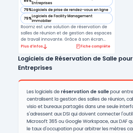
85%
— voir Roomz dans cette catégorie
Entreprises
75%
Logiciels de prise de rendez-vous en ligne
— voir Roomz dans cette catégorie
Logiciels de Facility Management
75%
— voir Roomz dans cette catégorie
immobilier
Roomz est une solution de réservation de
salles de réunion et de gestion des espaces
de travail innovante. Grâce à son écran
tactile intuitif placé à l'entrée de chaque
Plus d’infos
Fiche complète
salle, les collaborateurs peuvent facilement
Logiciels de Réservation de Salle pour
vérifier la disponibilité et réserver une salle
en quelques clics.Roomz se distingue p ...
Entreprises
Les logiciels de
réservation de salle
pour entre
centralisent la gestion des salles de réunion, c
visio et bureaux partagés dans une seule interfa
s'adressent aux DSI qui doivent connecter l'outil
Microsoft 365 ou Google Workspace, aux DAF qu
le taux d'occupation pour arbitrer les mètres car