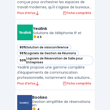
conçue pour orchestrer les espaces de
travail modernes, qu'il s'agisse de bureaux
d'entreprise hybrides ou d'espaces de
Plus d’infos
Fiche complète
coworking. Solution incontournable pour la
gestion flex office, elle permet aux
administrateurs de configurer des plans
Yealink
interactifs et de ...
Solutions de téléphonie IP et
4.5
80%
Solution de visioconférence
— voir Yealink dans cette catégorie
55%
Logiciels de Gestion de Réunions
— voir Yealink dans cette catégorie
Logiciels de Réservation de Salle pour
50%
— voir Yealink dans cette catégorie
Entreprises
Yealink propose une gamme complète
d'équipements de communication
professionnelle, notamment des solutions
de téléphonie IP et de visioconférence
Plus d’infos
Fiche complète
adaptées aux besoins des entreprises
modernes. La marque se distingue par ses
Bookeo
appareils VoIP de haute qualité, conçus
Gestion simplifiée de réservations
pour offrir une connectivité fluide ...
en
4