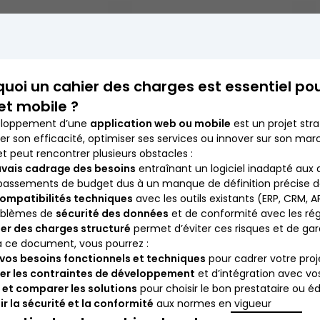
uoi un cahier des charges est essentiel pou
et mobile ?
eloppement d’une
application web ou mobile
est un projet str
er son efficacité, optimiser ses services ou innover sur son mar
et peut rencontrer plusieurs obstacles :
vais cadrage des besoins
entraînant un logiciel inadapté aux a
assements de budget dus à un manque de définition précise de
compatibilités techniques
avec les outils existants (ERP, CRM, AP
oblèmes de
sécurité des données
et de conformité avec les ré
er des charges structuré
permet d’éviter ces risques et de gara
 ce document, vous pourrez :
 vos besoins fonctionnels et techniques
pour cadrer votre proj
per les contraintes de développement
et d’intégration avec vos
 et comparer les solutions
pour choisir le bon prestataire ou éd
r la sécurité et la conformité
aux normes en vigueur