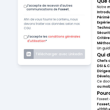
Que 
J'accepte de recevoir d'autres
Notre
m
communications de
Foxeet
.
Introd
Périmè
Afin de vous fournir le contenu, nous
Expérie
devons traiter vos données selon nos
Techno
CGU.
Sécuri
J'accepte les
conditions générales
Critère
d'utilisation
*
Méthod
Un guid
Qui d
Télécharger avec LinkedIn
Chefs d
DSI & 
Dirige
Dévelo
Ce docu
ou mob
Pour
Foxeet
Foxeet,
+1200 s