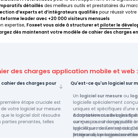
mparatifs détaillés
des meilleurs outils et prestataires du mar
ection d’experts et d’intégrateurs qualifiés
pour réussir votre 
ateforme leader avec +20 000 visiteurs mensuels
n expertise,
Foxeet vous aide à structurer et piloter le déve
argez dès maintenant votre modèle de cahier des charges en
ier des charges application mobile et web 
n cahier des charges pour
Qu'est-ce qu'un logiciel sur m
Un
logiciel sur mesure
ou
log
 première étape cruciale est
logicielle spécialement conç
 de votre logiciel sur mesure.
uniques et spécifiques d'une en
ue le logiciel doit résoudre
Contrairement aux logiciels st
Adaptation aux Besoins Spé
s parties prenantes, telles
conçus pour un large public a
sur mesure est sa capacité à
et les développeurs, est
logiciel sur mesure est adapté
spécifiques de l'entreprise. Ce
 des exigences.
processus, les exigences et les
intégrer des processus métier
En résumé, un logiciel sur mes