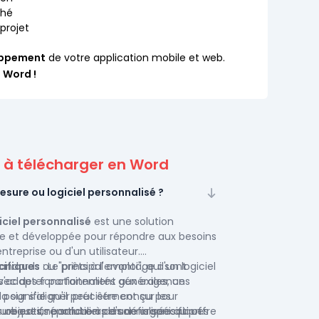
ché
projet
loppement
de votre application mobile et web.
 Word !
: à télécharger en Word
esure ou logiciel personnalisé ?
iciel personnalisé
est une solution
ue et développée pour répondre aux besoins
treprise ou d'un utilisateur.
andards ou "prêts à l'emploi", qui sont
cifiques
: Le principal avantage d'un logiciel
vec des fonctionnalités générales, un
 s'adapter parfaitement aux exigences
 pour s'aligner précisément sur les
la signifie qu'il peut être conçu pour
 objectifs particuliers d'une organisation.
 uniques, répondre à des défis spécifiques
ure est une solution personnalisée qui offre