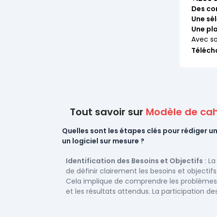
Des co
Une sél
Une pl
Avec so
Téléch
Tout savoir sur
Modèle de cah
Quelles sont les étapes clés pour rédiger u
un logiciel sur mesure ?
Identification des Besoins et Objectifs
: La
de définir clairement les besoins et objectifs
Cela implique de comprendre les problèmes q
et les résultats attendus. La participation de
que les utilisateurs finaux, les gestionnaires 
essentielle pour obtenir une vision complète