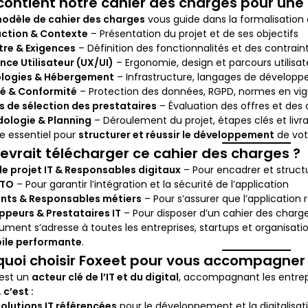
contient notre cahier des charges pour une 
odèle de cahier des charges
vous guide dans la formalisation d
uction & Contexte
– Présentation du projet et de ses objectifs
tre & Exigences
– Définition des fonctionnalités et des contrai
nce Utilisateur (UX/UI)
– Ergonomie, design et parcours utilisat
logies & Hébergement
– Infrastructure, langages de développ
té & Conformité
– Protection des données, RGPD, normes en vi
s de sélection des prestataires
– Évaluation des offres et de
ologie & Planning
– Déroulement du projet, étapes clés et livr
e essentiel pour
structurer et réussir le développement
de vot
evrait télécharger ce cahier des charges ?
e projet IT & Responsables digitaux
– Pour encadrer et struc
CTO
– Pour garantir l’intégration et la sécurité de l’application
ants & Responsables métiers
– Pour s’assurer que l’application 
ppeurs & Prestataires IT
– Pour disposer d’un cahier des charges
ment s’adresse à toutes les entreprises, startups et organisat
ile performante
.
quoi choisir Foxeet pour vous accompagner
 est un
acteur clé de l’IT et du digital
, accompagnant les entrepr
 c’est :
olutions IT référencées
pour le développement et la digitalisat