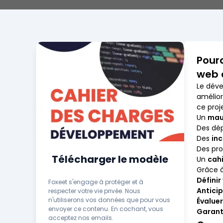
Pourq
web 
Le dév
amélior
ce proj
Un
mau
Des dép
Des
in
Des pr
Télécharger le modèle
Un
cahi
Grâce à
Définir
Foxeet s'engage à protéger et à
Antici
respecter votre vie privée. Nous
n'utiliserons vos données que pour vous
Évaluer
envoyer ce contenu. En cochant, vous
Garanti
acceptez nos emails.