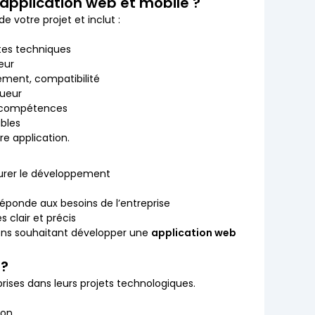
application web et mobile ?
e votre projet et inclut :
ntes techniques
eur
ement, compatibilité
gueur
s compétences
ables
re application.
turer le développement
réponde aux besoins de l’entreprise
 clair et précis
ions souhaitant développer une
application web
 ?
ises dans leurs projets technologiques.
ion