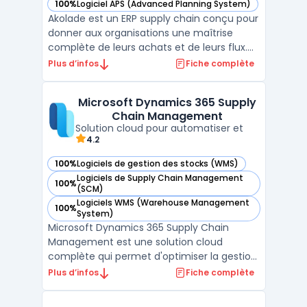
100%
Logiciel APS (Advanced Planning System)
— voir Akolade dans cette catégorie
Akolade est un ERP supply chain conçu pour
donner aux organisations une maîtrise
complète de leurs achats et de leurs flux.
Plus qu’un outil de gestion, il structure les
Plus d’infos
Fiche complète
processus, fiabilise les données et offre une
vision en temps réel des engagements, des
Microsoft Dynamics 365 Supply
stocks et de la performance. Adapté aux en
Chain Management
...
Solution cloud pour automatiser et
4.2
100%
Logiciels de gestion des stocks (WMS)
— voir Microsoft Dynamics 365 Supply Chain Management d
Logiciels de Supply Chain Management
100%
— voir Microsoft Dynamics 365 Supply Chain Management d
(SCM)
Logiciels WMS (Warehouse Management
100%
— voir Microsoft Dynamics 365 Supply Chain Management d
System)
Microsoft Dynamics 365 Supply Chain
Management est une solution cloud
complète qui permet d'optimiser la gestion
de la chaîne d'approvisionnement pour les
Plus d’infos
Fiche complète
entreprises de toutes tailles. En intégrant
des fonctionnalités avancées, elle aide à