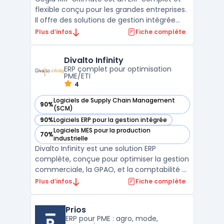
flexible conçu pour les grandes entreprises.
Il offre des solutions de gestion intégrée
couvrant les domaines financiers,
Plus d’infos
Fiche complète
commerciaux, de production et de
maintenance. Grâce à une interface
Divalto Infinity
intuitive et des fonctionnalités avancées,
ERP complet pour optimisation
ce logiciel permet de pilo ...
PME/ETI
4
Logiciels de Supply Chain Management
90%
— voir Divalto Infinity dans cette catégorie
(SCM)
90%
Logiciels ERP pour la gestion intégrée
— voir Divalto Infinity dans cette catégorie
Logiciels MES pour la production
70%
— voir Divalto Infinity dans cette catégorie
industrielle
Divalto Infinity est une solution ERP
complète, conçue pour optimiser la gestion
commerciale, la GPAO, et la comptabilité et
finances des PME et ETI. Ce logiciel intègre
Plus d’infos
Fiche complète
des systèmes avancés de gestion des
stocks, permettant une optimisation de
Prios
l'inventaire et une précision accrue des
ERP pour PME : agro, mode,
données de sto ...