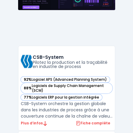
les différents do ...
CSB-System
Pilotez la production et la traçabilité
en industrie de process
92%
Logiciel APS (Advanced Planning System)
— voir CSB-System dans cette catégorie
Logiciels de Supply Chain Management
88%
— voir CSB-System dans cette catégorie
(SCM)
77%
Logiciels ERP pour la gestion intégrée
— voir CSB-System dans cette catégorie
CSB-System orchestre la gestion globale
dans les industries de process grâce à une
couverture continue de la chaîne de valeur,
du producteur au consommateur. Ce
Plus d’infos
Fiche complète
logiciel ERP adressé aux secteurs comme