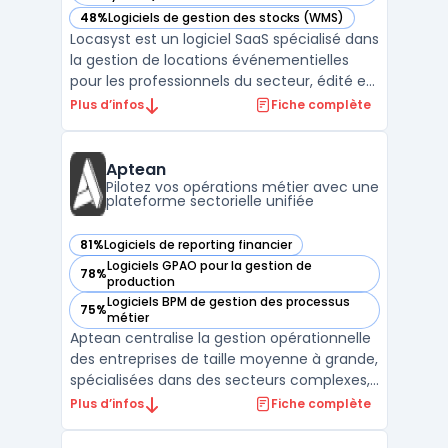
48%
Logiciels de gestion des stocks (WMS)
— voir Locasyst dans cette catégorie
Locasyst est un logiciel SaaS spécialisé dans
la gestion de locations événementielles
pour les professionnels du secteur, édité en
France et conçu pour les PME disposant de
Plus d’infos
Fiche complète
multi-dépôts ou ayant des besoins
avancés de suivi matériel. Il traite la
question de la centralisation du suivi des
Aptean
stocks évé ...
Pilotez vos opérations métier avec une
plateforme sectorielle unifiée
81%
Logiciels de reporting financier
— voir Aptean dans cette catégorie
Logiciels GPAO pour la gestion de
78%
— voir Aptean dans cette catégorie
production
Logiciels BPM de gestion des processus
75%
— voir Aptean dans cette catégorie
métier
Aptean centralise la gestion opérationnelle
des entreprises de taille moyenne à grande,
spécialisées dans des secteurs complexes,
en connectant la plateforme logicielle
Plus d’infos
Fiche complète
d’entreprise AppCentral à des outils métier
spécifiques. Le produit est destiné aux