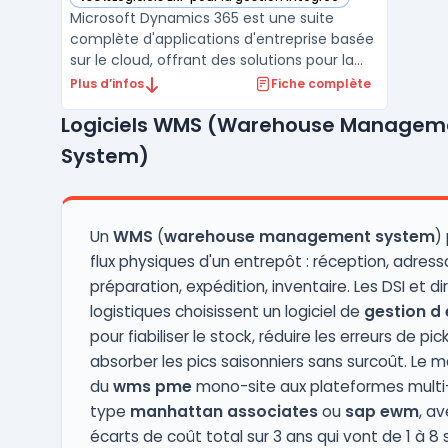
— voir Microsoft Dynamics 365 dans cette catégorie
Microsoft Dynamics 365 est une suite
complète d'applications d'entreprise basée
sur le cloud, offrant des solutions pour la
gestion des relations avec les clients (CRM),
Plus d’infos
Fiche complète
la gestion des ventes, du service client, du
Logiciels WMS (Warehouse Managem
marketing, des opérations, de la finance et
des ressources humaines.Avec Microsoft Dy
System)
...
Un
WMS
(
warehouse management system
) 
flux physiques d'un entrepôt : réception, adress
préparation, expédition, inventaire. Les DSI et di
logistiques choisissent un logiciel de
gestion d
pour fiabiliser le stock, réduire les erreurs de pic
absorber les pics saisonniers sans surcoût. Le 
du
wms pme
mono-site aux plateformes multi
type
manhattan associates
ou
sap ewm
, a
écarts de coût total sur 3 ans qui vont de 1 à 8 