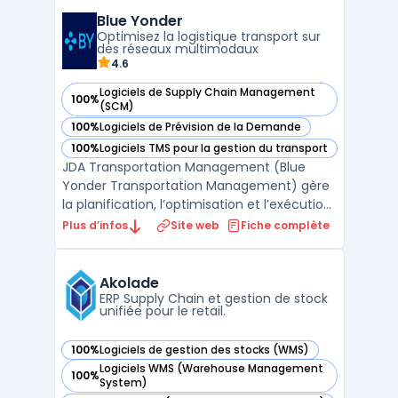
de vente en ligne tels que Shopify, Magento
Blue Yonder
et WooCommerce. Avec erplain, vous
Optimisez la logistique transport sur
pouvez gére ...
des réseaux multimodaux
4.6
Logiciels de Supply Chain Management
100%
— voir Blue Yonder dans cette catégorie
(SCM)
100%
Logiciels de Prévision de la Demande
— voir Blue Yonder dans cette catégorie
100%
Logiciels TMS pour la gestion du transport
— voir Blue Yonder dans cette catégorie
JDA Transportation Management (Blue
Yonder Transportation Management) gère
la planification, l’optimisation et l’exécution
des transports dans des réseaux mondiaux
Plus d’infos
Site web
Fiche complète
multimodaux. Les directions logistiques de
grandes entreprises rencontrent souvent
des contraintes de coûts, de disponibilité de
Akolade
capacit ...
ERP Supply Chain et gestion de stock
unifiée pour le retail.
100%
Logiciels de gestion des stocks (WMS)
— voir Akolade dans cette catégorie
Logiciels WMS (Warehouse Management
100%
— voir Akolade dans cette catégorie
System)