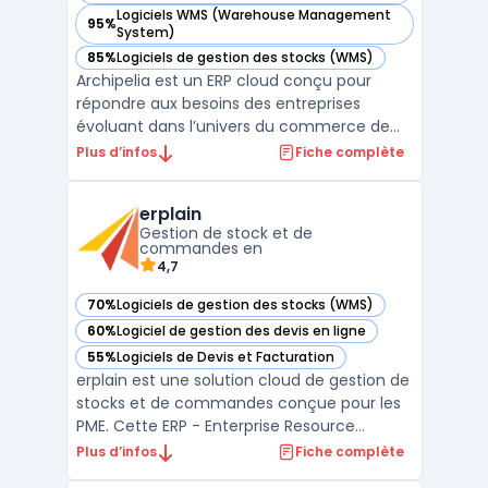
Logiciels WMS (Warehouse Management
95%
— voir Archipelia dans cette catégorie
System)
85%
Logiciels de gestion des stocks (WMS)
— voir Archipelia dans cette catégorie
Archipelia est un ERP cloud conçu pour
répondre aux besoins des entreprises
évoluant dans l’univers du commerce de
détail, avec une approche centrée sur la
Plus d’infos
Fiche complète
gestion omnicanale. Grâce à sa couverture
fonctionnelle, il permet d’unifier les
erplain
processus de vente, de stock, de logistique
Gestion de stock et de
et de relation clie ...
commandes en
4,7
70%
Logiciels de gestion des stocks (WMS)
— voir erplain dans cette catégorie
60%
Logiciel de gestion des devis en ligne
— voir erplain dans cette catégorie
55%
Logiciels de Devis et Facturation
— voir erplain dans cette catégorie
erplain est une solution cloud de gestion de
stocks et de commandes conçue pour les
PME. Cette ERP - Enterprise Resource
Planning offre une interface intuitive ainsi
Plus d’infos
Fiche complète
qu'une intégration facile avec des services