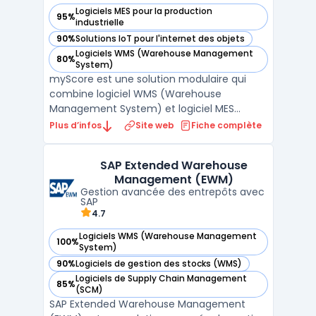
Logiciels MES pour la production
95%
— voir myScore dans cette catégorie
industrielle
90%
Solutions IoT pour l'internet des objets
— voir myScore dans cette catégorie
Logiciels WMS (Warehouse Management
80%
— voir myScore dans cette catégorie
System)
myScore est une solution modulaire qui
combine logiciel WMS (Warehouse
Management System) et logiciel MES
(Manufacturing Execution System) sur une
Plus d’infos
Site web
Fiche complète
plateforme commune. Développé par
Atelog 2i, il couvre les opérations d'entrepôt
SAP Extended Warehouse
(réceptions, stockage, préparation de
Management (EWM)
commandes, expéditions) et le pilo ...
Gestion avancée des entrepôts avec
SAP
4.7
Logiciels WMS (Warehouse Management
100%
— voir SAP Extended Warehouse Management (EWM) dans c
System)
90%
Logiciels de gestion des stocks (WMS)
— voir SAP Extended Warehouse Management (EWM) dans c
Logiciels de Supply Chain Management
85%
— voir SAP Extended Warehouse Management (EWM) dans c
(SCM)
SAP Extended Warehouse Management