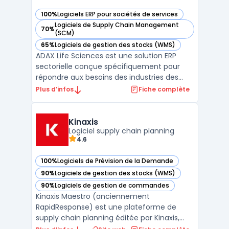
100%
Logiciels ERP pour sociétés de services
— voir ADAX Life Sciences dans cette catégorie
Logiciels de Supply Chain Management
70%
— voir ADAX Life Sciences dans cette catégorie
(SCM)
65%
Logiciels de gestion des stocks (WMS)
— voir ADAX Life Sciences dans cette catégorie
ADAX Life Sciences est une solution ERP
sectorielle conçue spécifiquement pour
répondre aux besoins des industries des
sciences de la vie, telles que la pharmacie,
Plus d’infos
Fiche complète
la biotechnologie et les dispositifs
médicaux. S'appuyant sur la plateforme
Microsoft Dynamics 365, ce logiciel assure
Kinaxis
une gestion centr ...
Logiciel supply chain planning
4.6
100%
Logiciels de Prévision de la Demande
— voir Kinaxis dans cette catégorie
90%
Logiciels de gestion des stocks (WMS)
— voir Kinaxis dans cette catégorie
90%
Logiciels de gestion de commandes
— voir Kinaxis dans cette catégorie
Kinaxis Maestro (anciennement
RapidResponse) est une plateforme de
supply chain planning éditée par Kinaxis,
société canadienne fondée en 1984 et