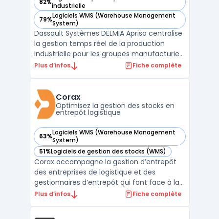
82%
— voir Dassault Systèmes DELMIA Apriso dans cette catégor
industrielle
Logiciels WMS (Warehouse Management
79%
— voir Dassault Systèmes DELMIA Apriso dans cette catégor
System)
Dassault Systèmes DELMIA Apriso centralise
la gestion temps réel de la production
industrielle pour les groupes manufacturiers
multi-sites. Ce logiciel Manufacturing
Plus d’infos
Fiche complète
Operations Management regroupe
l’ensemble des activités d’atelier, de la
planification à la qualité, jusqu’au pilotage
Corax
des stocks et d ...
Optimisez la gestion des stocks en
entrepôt logistique
Logiciels WMS (Warehouse Management
63%
— voir Corax dans cette catégorie
System)
51%
Logiciels de gestion des stocks (WMS)
— voir Corax dans cette catégorie
Corax accompagne la gestion d’entrepôt
des entreprises de logistique et des
gestionnaires d’entrepôt qui font face à la
complexité du stock management. Les
Plus d’infos
Fiche complète
enjeux liés à la traçabilité en entrepôt, à la
rotation et à la précision des mouvements