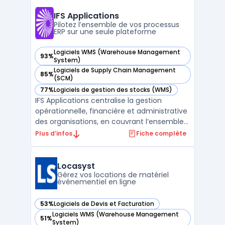
l’agroalimentaire, les boissons, la chimie, la
pharmacie, la cosmétique et le commerce
IFS Applications
intègre nati ...
Pilotez l’ensemble de vos processus
ERP sur une seule plateforme
Logiciels WMS (Warehouse Management
93%
— voir IFS Applications dans cette catégorie
System)
Logiciels de Supply Chain Management
85%
— voir IFS Applications dans cette catégorie
(SCM)
77%
Logiciels de gestion des stocks (WMS)
— voir IFS Applications dans cette catégorie
IFS Applications centralise la gestion
opérationnelle, financière et administrative
des organisations, en couvrant l’ensemble
du cycle métier via une plateforme unique.
Plus d’infos
Fiche complète
Les entreprises rencontrent souvent des
difficultés lors de l’alignement et du suivi
des processus de Service and Asset
Locasyst
Management, ...
Gérez vos locations de matériel
événementiel en ligne
53%
Logiciels de Devis et Facturation
— voir Locasyst dans cette catégorie
Logiciels WMS (Warehouse Management
51%
— voir Locasyst dans cette catégorie
System)