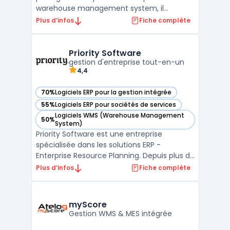
warehouse management system, il
centralise le référentiel des articles, unités
Plus d’infos
Fiche complète
logistiques et contraintes afin d’orchestrer
réceptions, stockage, préparation et
expédition. Ce système de gestion
Priority Software
gestion d'entreprise tout-en-un
d’entrepôt vise la réduction des ...
4,4
70%
Logiciels ERP pour la gestion intégrée
— voir Priority Software dans cette catégorie
55%
Logiciels ERP pour sociétés de services
— voir Priority Software dans cette catégorie
Logiciels WMS (Warehouse Management
50%
— voir Priority Software dans cette catégorie
System)
Priority Software est une entreprise
spécialisée dans les solutions ERP -
Enterprise Resource Planning. Depuis plus de
30 ans, elle propose des logiciels de gestion
Plus d’infos
Fiche complète
intégrés adaptés aux besoins de toutes les
tailles d'entreprise. Avec une gamme de
produits complète et innovante, Priority
myScore
Software pe ...
Gestion WMS & MES intégrée