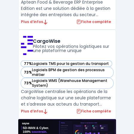
Aptean Food & Beverage ERP Enterprise
Edition est une solution dédiée à la gestion
intégrée des entreprises du secteur
agroalimentaire, notamment celles
Plus d’infos
Fiche complète
relevant de la catégorie ERP
agroalimentaire. Elle s’adresse aux
fabricants, producteurs et distributeurs
CargoWise
opérant sur plusieurs sites ou marché ...
Pilotez vos opérations logistiques sur
une plateforme unique
77%
Logiciels TMS pour la gestion du transport
— voir CargoWise dans cette catégorie
Logiciels BPM de gestion des processus
73%
— voir CargoWise dans cette catégorie
métier
Logiciels WMS (Warehouse Management
73%
— voir CargoWise dans cette catégorie
System)
CargoWise centralise les opérations de la
chaîne logistique sur une seule plateforme
et s’adresse aux acteurs du transport
international. Dans un contexte où la
Plus d’infos
Fiche complète
gestion multi-sites, le respect des
réglementations et le suivi des expéditions
exigent une coordination, CargoWise relie