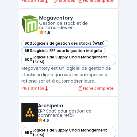
Plus d’infos
Site web
Fiche complète
cotée au TSX. La plateforme couvre la
planification de la demande, du
Megaventory
réapprovisionnement, de la production et
Gestion de stock et de
des capacités dans un environnement de
commandes en
plan ...
4,5
90%
Logiciels de gestion des stocks (WMS)
— voir Megaventory dans cette catégorie
65%
Logiciels ERP pour la gestion intégrée
— voir Megaventory dans cette catégorie
Logiciels de Supply Chain Management
60%
— voir Megaventory dans cette catégorie
(SCM)
Megaventory est un logiciel de gestion de
stocks en ligne qui aide les entreprises à
rationaliser et à automatiser leurs
processus de gestion de stocks. Avec des
Plus d’infos
Fiche complète
fonctionnalités de gestion de commande,
d'inventaire, de planification et de suivi des
Archipelia
expéditions, Megaventory est une solution
ERP SaaS pour gestion de
complète ...
commerce retail
4.6
Logiciels de Supply Chain Management
95%
— voir Archipelia dans cette catégorie
(SCM)