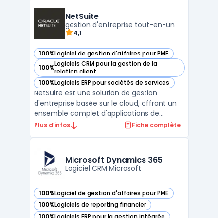
NetSuite
gestion d'entreprise tout-en-un
4,1
100%
Logiciel de gestion d'affaires pour PME
— voir NetSuite dans cette catégorie
Logiciels CRM pour la gestion de la
100%
— voir NetSuite dans cette catégorie
relation client
100%
Logiciels ERP pour sociétés de services
— voir NetSuite dans cette catégorie
NetSuite est une solution de gestion
d'entreprise basée sur le cloud, offrant un
ensemble complet d'applications de
gestion financière, de comptabilité, de
Plus d’infos
Fiche complète
facturation, de gestion des stocks, de
reporting financier et plus encore. La
solution NetSuite fournit une vue en temps
Microsoft Dynamics 365
réel de la performance ...
Logiciel CRM Microsoft
100%
Logiciel de gestion d'affaires pour PME
— voir Microsoft Dynamics 365 dans cette catégorie
100%
Logiciels de reporting financier
— voir Microsoft Dynamics 365 dans cette catégorie
100%
Logiciels ERP pour la gestion intégrée