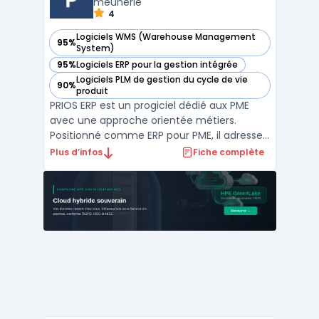
meunerie
4
Logiciels WMS (Warehouse Management
95%
— voir Prios dans cette catégorie
System)
95%
Logiciels ERP pour la gestion intégrée
— voir Prios dans cette catégorie
Logiciels PLM de gestion du cycle de vie
90%
— voir Prios dans cette catégorie
produit
PRIOS ERP est un progiciel dédié aux PME
avec une approche orientée métiers.
Positionné comme ERP pour PME, il adresse
les processus clés en production,
Plus d’infos
Fiche complète
distribution et fonctions transverses. Le
logiciel ERP PME se décline par filières (agro,
mode/retail, meunerie) et par domaines
(finance, RH/paie) ...