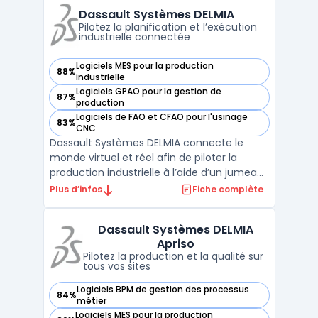
organisations confrontées à la
Dassault Systèmes DELMIA
multiplication d ...
Pilotez la planification et l’exécution
industrielle connectée
Logiciels MES pour la production
88%
— voir Dassault Systèmes DELMIA dans cette catégorie
industrielle
Logiciels GPAO pour la gestion de
87%
— voir Dassault Systèmes DELMIA dans cette catégorie
production
Logiciels de FAO et CFAO pour l'usinage
83%
— voir Dassault Systèmes DELMIA dans cette catégorie
CNC
Dassault Systèmes DELMIA connecte le
monde virtuel et réel afin de piloter la
production industrielle à l’aide d’un jumeau
numérique. Le logiciel est conçu pour
Plus d’infos
Fiche complète
répondre aux besoins des métiers de la
fabrication avancée, où la planification, la
Dassault Systèmes DELMIA
simulation et l’exécution sont au cœur de
Apriso
la gestion de ...
Pilotez la production et la qualité sur
tous vos sites
Logiciels BPM de gestion des processus
84%
— voir Dassault Systèmes DELMIA Apriso dans cette catégor
métier
Logiciels MES pour la production