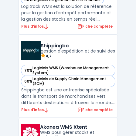
— voir Logitrack dans cette catégorie
Logitrack WMS est la solution de référence
pour la gestion d'entrepôt performante et
la gestion des stocks en temps réel.
Développée depuis plus de 20 ans par
Plus d’infos
Fiche complète
l'éditeur français Lisa, basé à Limoges, cette
plateforme s'impose comme un
incontournable pour les entreprises
Shippingbo
cherchant à optimiser leur su ...
gestion d'expédition et de suivi des
4,7
Logiciels WMS (Warehouse Management
70%
— voir Shippingbo dans cette catégorie
System)
Logiciels de Supply Chain Management
60%
— voir Shippingbo dans cette catégorie
(SCM)
Shippingbo est une entreprise spécialisée
dans le transport de marchandises vers
différents destinations à travers le monde.
Elle offre des services de fret aérien,
Plus d’infos
Fiche complète
maritime et terrestre pour les particuliers et
les entreprises. Shippingbo assure un suivi
Akanea WMS Xtent
rigoureux des expéditions pour garantir leur
WMS pour gérer stocks et
...