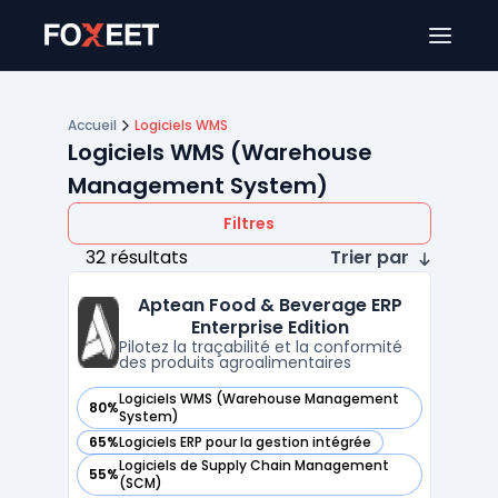
Ouver
Accueil
Logiciels WMS
Logiciels WMS (Warehouse
Management System)
Filtres
32 résultats
Trier par
Aptean Food & Beverage ERP
Enterprise Edition
Pilotez la traçabilité et la conformité
des produits agroalimentaires
Logiciels WMS (Warehouse Management
80%
— voir Aptean Food & Beverage ERP Enterprise Edition dans 
System)
65%
Logiciels ERP pour la gestion intégrée
— voir Aptean Food & Beverage ERP Enterprise Edition dans 
Logiciels de Supply Chain Management
55%
— voir Aptean Food & Beverage ERP Enterprise Edition dans 
(SCM)