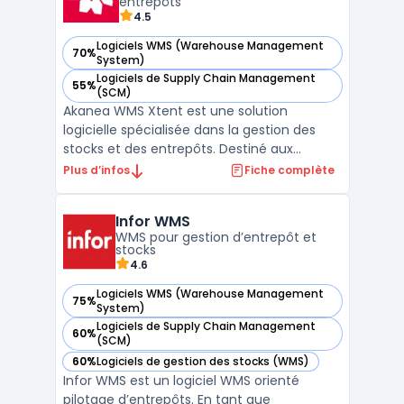
entrepôts
4.5
Logiciels WMS (Warehouse Management
70%
— voir Akanea WMS Xtent dans cette catégorie
System)
Logiciels de Supply Chain Management
55%
— voir Akanea WMS Xtent dans cette catégorie
(SCM)
Akanea WMS Xtent est une solution
logicielle spécialisée dans la gestion des
stocks et des entrepôts. Destiné aux
responsables logistiques, DSI, DAF et DG, ce
Plus d’infos
Fiche complète
logiciel WMS permet d’optimiser les flux
logistiques, d’améliorer la traçabilité des
Infor WMS
marchandises et de réduire les coûts
WMS pour gestion d’entrepôt et
opérationnels. Grâc ...
stocks
4.6
Logiciels WMS (Warehouse Management
75%
— voir Infor WMS dans cette catégorie
System)
Logiciels de Supply Chain Management
60%
— voir Infor WMS dans cette catégorie
(SCM)
60%
Logiciels de gestion des stocks (WMS)
— voir Infor WMS dans cette catégorie
Infor WMS est un logiciel WMS orienté
pilotage d’entrepôts. En tant que