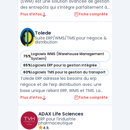
(EWM) est une solution avancée de gestion
des entrepôts qui s’intègre parfaitement à
la suite SAP Supply Chain Management
Plus d’infos
Fiche complète
(SCM). Elle est conçue pour aider les
entreprises à optimiser leurs processus
logistiques en centralisant la gestion des
Tolede
stocks, en automatisant ...
Suite ERP/WMS/TMS pour négoce &
distribution
Logiciels WMS (Warehouse Management
75%
— voir Tolede dans cette catégorie
System)
65%
Logiciels ERP pour la gestion intégrée
— voir Tolede dans cette catégorie
60%
Logiciels TMS pour la gestion du transport
— voir Tolede dans cette catégorie
Tolede ERP adresse les besoins du erp
négoce et de l’erp distribution avec une
base unique reliant ERP, WMS et TMS. La
solution centralise données commerciales,
Plus d’infos
Fiche complète
achats, stocks et finances afin d’unifier la
vision des opérations et de limiter les silos
ADAX Life Sciences
applicatifs. Cette architecture vise une
ERP pour l'industrie
traçabi ...
pharmaceutique
4.5