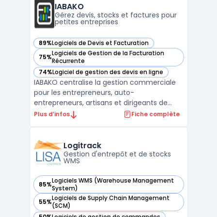
de marchandises structurent le pilotage
IABAKO
opérationnel. C ...
Gérez devis, stocks et factures pour
petites entreprises
89%
Logiciels de Devis et Facturation
— voir IABAKO dans cette catégorie
Logiciels de Gestion de la Facturation
75%
— voir IABAKO dans cette catégorie
Récurrente
74%
Logiciel de gestion des devis en ligne
— voir IABAKO dans cette catégorie
IABAKO centralise la gestion commerciale
pour les entrepreneurs, auto-
entrepreneurs, artisans et dirigeants de
petites entreprises. Ce logiciel propose une
Plus d’infos
Fiche complète
interface unique pour la création de devis,
la gestion des commandes, la facturation
électronique, le suivi des achats et la
Logitrack
gestion des stocks. ...
Gestion d'entrepôt et de stocks
WMS
Logiciels WMS (Warehouse Management
85%
— voir Logitrack dans cette catégorie
System)
Logiciels de Supply Chain Management
55%
— voir Logitrack dans cette catégorie
(SCM)
50%
Logiciels de gestion de commandes