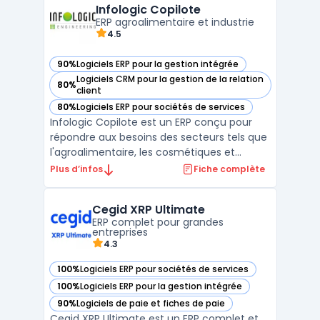
améliorer la gestion des stocks, la
Infologic Copilote
planification des entre ...
ERP agroalimentaire et industrie
4.5
90%
Logiciels ERP pour la gestion intégrée
— voir Infologic Copilote dans cette catégorie
Logiciels CRM pour la gestion de la relation
80%
— voir Infologic Copilote dans cette catégorie
client
80%
Logiciels ERP pour sociétés de services
— voir Infologic Copilote dans cette catégorie
Infologic Copilote est un ERP conçu pour
répondre aux besoins des secteurs tels que
l'agroalimentaire, les cosmétiques et
l'horticulture. Ce logiciel intègre les
Plus d’infos
Fiche complète
spécificités de chaque filière, notamment
la gestion des volailles, des produits laitiers,
Cegid XRP Ultimate
des céréales, ainsi que d'autres domaines
ERP complet pour grandes
clés ...
entreprises
4.3
100%
Logiciels ERP pour sociétés de services
— voir Cegid XRP Ultimate dans cette catégorie
100%
Logiciels ERP pour la gestion intégrée
— voir Cegid XRP Ultimate dans cette catégorie
90%
Logiciels de paie et fiches de paie
— voir Cegid XRP Ultimate dans cette catégorie
Cegid XRP Ultimate est un ERP complet et